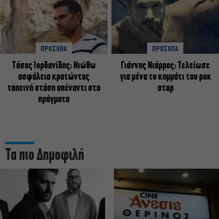
ΠΡΟΣΩΠΑ
ΠΡΟΣΩΠΑ
Tάσος Ιορδανίδης: Νιώθω
Γιάννης Νιάρρος: Τελείωσε
ασφάλεια κρατώντας
για μένα το κομμάτι του ροκ
ταπεινή στάση απέναντι στα
σταρ
πράγματα
Τα πιο Δημοφιλή