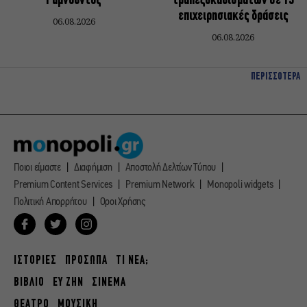
Ραμνούντος
τραπεζοκαθισμάτων σε 13
επιχειρησιακές δράσεις
06.08.2026
06.08.2026
ΠΕΡΙΣΣΟΤΕΡΑ
Ποιοι είμαστε
Διαφήμιση
Αποστολή Δελτίων Τύπου
Premium Content Services
Premium Network
Monopoli widgets
Πολιτική Απορρήτου
Οροι Χρήσης
ΙΣΤΟΡΙΕΣ
ΠΡΟΣΩΠΑ
ΤΙ ΝΕΑ;
ΒΙΒΛΙΟ
ΕΥ ΖΗΝ
ΣΙΝΕΜΑ
ΘΕΑΤΡΟ
ΜΟΥΣΙΚΗ