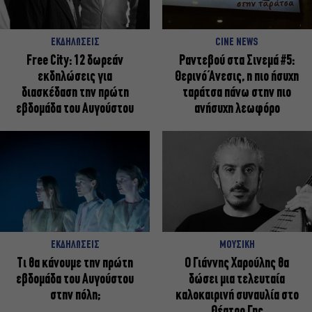
ΕΚΔΗΛΩΣΕΙΣ
CINE NEWS
Free City: 12 δωρεάν
Ραντεβού στα Σινεμά #5:
εκδηλώσεις για
Θερινό Άνεσις, η πιο ήσυχη
διασκέδαση την πρώτη
ταράτσα πάνω στην πιο
εβδομάδα του Αυγούστου
ανήσυχη λεωφόρο
ΕΚΔΗΛΩΣΕΙΣ
ΜΟΥΣΙΚΗ
Τι θα κάνουμε την πρώτη
Ο Γιάννης Χαρούλης θα
εβδομάδα του Αυγούστου
δώσει μια τελευταία
στην πόλη;
καλοκαιρινή συναυλία στο
Θέατρο Γης