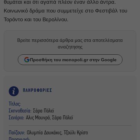
θυμάται και ότι αγαπά πλέον έναν άλλο άντρα.
Κοινωνικό δράμα που συμμετείχε στο Φεστιβάλ του
Τορόντο και του Βερολίνου.
Βρείτε περισσότερα άρθρα μας στα αποτελέσματα
αναζητησης
Προσθήκη του monopoli.gr στην Google
ΠΛΗΡΟΦΟΡΙΕΣ
Τίτλος:
Σκηνοθεσία:
Σάρα Πόλεϊ
Σενάριο:
Αλις Μουνρό, Σάρα Πόλεϊ
Παίζουν:
Ολυμπία Δουκάκις, Τζούλι Κρίστι
Παραγωγή: