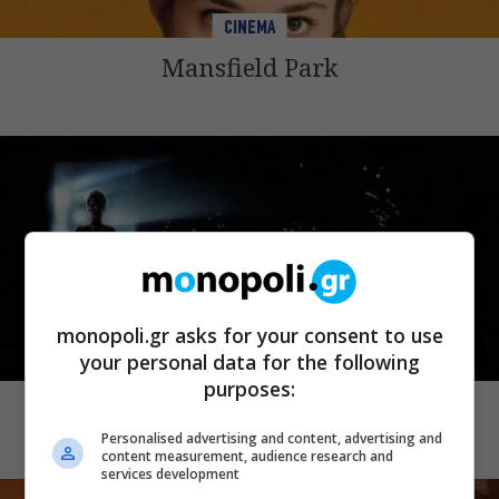
CINEMA
Mansfield Park
monopoli.gr asks for your consent to use
your personal data for the following
CINEMA
purposes:
Demons 2
Personalised advertising and content, advertising and
content measurement, audience research and
services development