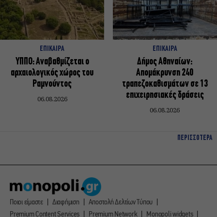
ΕΠΙΚΑΙΡΑ
ΕΠΙΚΑΙΡΑ
ΥΠΠΟ: Αναβαθμίζεται ο
Δήμος Αθηναίων:
αρχαιολογικός χώρος του
Απομάκρυνση 240
Ραμνούντος
τραπεζοκαθισμάτων σε 13
επιχειρησιακές δράσεις
06.08.2026
06.08.2026
ΠΕΡΙΣΣΟΤΕΡΑ
Ποιοι είμαστε
Διαφήμιση
Αποστολή Δελτίων Τύπου
Premium Content Services
Premium Network
Monopoli widgets