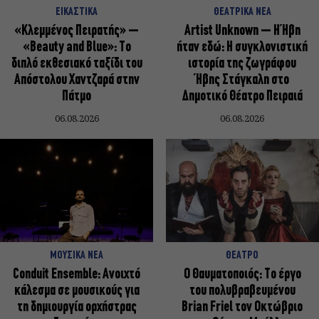
ΕΙΚΑΣΤΙΚΑ
ΘΕΑΤΡΙΚΑ ΝΕΑ
«Κλεμμένος Πειρατής» –
Artist Unknown – Η Ήβη
«Beauty and Blue»: Το
ήταν εδώ: Η συγκλονιστική
διπλό εκθεσιακό ταξίδι του
ιστορία της ζωγράφου
Απόστολου Χαντζαρά στην
Ήβης Στάγκαλη στο
Πάτμο
Δημοτικό Θέατρο Πειραιά
06.08.2026
06.08.2026
ΜΟΥΣΙΚΑ ΝΕΑ
ΘΕΑΤΡΟ
Conduit Ensemble: Ανοιχτό
Ο Θαυματοποιός: Το έργο
κάλεσμα σε μουσικούς για
του πολυβραβευμένου
τη δημιουργία ορχήστρας
Brian Friel τον Οκτώβριο