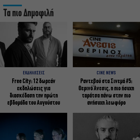
Τα πιο Δημοφιλή
ΕΚΔΗΛΩΣΕΙΣ
CINE NEWS
Free City: 12 δωρεάν
Ραντεβού στα Σινεμά #5:
εκδηλώσεις για
Θερινό Άνεσις, η πιο ήσυχη
διασκέδαση την πρώτη
ταράτσα πάνω στην πιο
εβδομάδα του Αυγούστου
ανήσυχη λεωφόρο