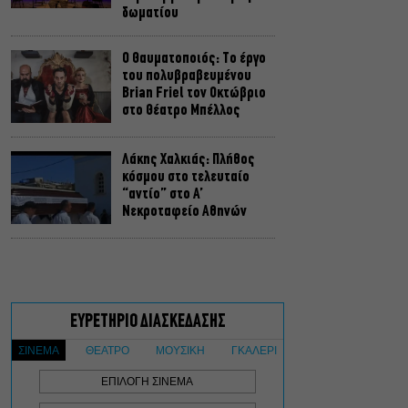
δωματίου
Ο Θαυματοποιός: Το έργο
του πολυβραβευμένου
Brian Friel τον Οκτώβριο
στο Θέατρο Μπέλλος
Λάκης Χαλκιάς: Πλήθος
κόσμου στο τελευταίο
“αντίο” στο Α’
Νεκροταφείο Αθηνών
Μια άλλη Θήβα: Σε ποια
αθηναϊκά θέατρα θα δούμε
την παράσταση το
Φθινόπωρο
ΥΠΠΟ: Αναβαθμίζεται ο
αρχαιολογικός χώρος του
Ραμνούντος