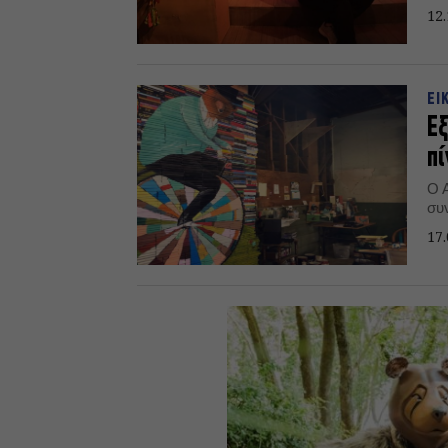
12.
ΕΙ
Ε
πί
Ο Α
συ
17.