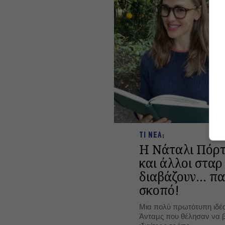
ΤΙ ΝΕΑ;
H Νάταλι Πόρτ
και άλλοι στα
διαβάζουν… πα
σκοπό!
Μια πολύ πρωτότυπη ιδέα
Άνταμς που θέλησαν να β