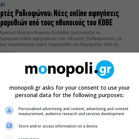
ΙΔΙ
ρτές Ραδιοφώνου: Νέες online αφηγήσεις
ραμυθιών από τους ηθοποιούς του ΚΘΒΕ
 Κρατικό Θέατρο Βορείου Ελλάδος εμπλουτίζει το
όγραμμα online αφηγήσεων του, «Εορτές Ραδιοφώνου», με
όμη περισσότερα λαϊκά παραμύθια και διηγήματα, από την
λάδα και τον υπόλοιπο κόσμο.
04.2020
NE NEWS
Tom Hardy διαβάζει παραμύθια για παιδικό
monopoli.gr asks for your consent to use your
νάλι του BBC
personal data for the following purposes:
περιζήτητος ηθοποιός Tom Hardy, ψυχαγωγεί τα παιδιά της
ετανίας, διαβάζοντας παραμύθια στην αυλή, παρέα με τον
Personalised advertising and content, advertising and content
ύλο του.
measurement, audience research and services development
04.2020
Store and/or access information on a device