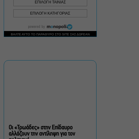
Δήμος Αθηναίων:
Απομάκρυνση 240
τραπεζοκαθισμάτων σε 13
επιχειρησιακές δράσεις
«Θάλασσα από γυαλί»:
Παγκόσμια πρεμιέρα για τη
νέα ταινία του Αλέξη
Αλεξίου
«Δυο μαύρα πουκάμισα»:
Το πρώτο trailer της
νέας, πολυαναμενόμενης
δραματικής σειράς του
MEGA
Οι «Τρωάδες» στην Επίδαυρο
αλλάζουν την αντίληψη για τον