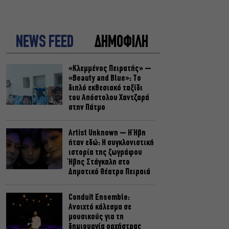
NEWS FEED
ΔΗΜΟΦΙΛΗ
«Κλεμμένος Πειρατής» –
«Beauty and Blue»: Το
διπλό εκθεσιακό ταξίδι
του Απόστολου Χαντζαρά
στην Πάτμο
Artist Unknown – Η Ήβη
ήταν εδώ: Η συγκλονιστική
ιστορία της ζωγράφου
Ήβης Στάγκαλη στο
Δημοτικό Θέατρο Πειραιά
Conduit Ensemble:
Ανοιχτό κάλεσμα σε
μουσικούς για τη
δημιουργία ορχήστρας