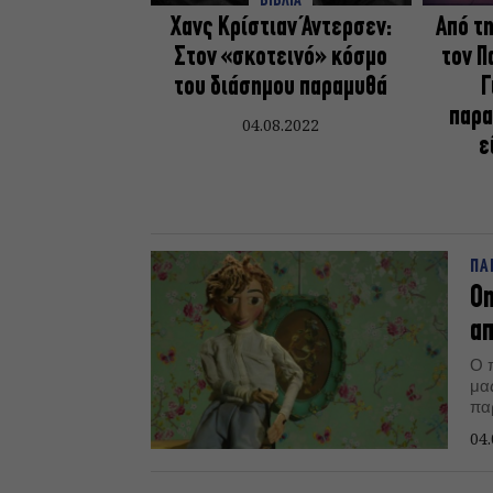
ΒΙΒΛΙΑ
Χανς Κρίστιαν Άντερσεν:
Από τ
Στον «σκοτεινό» κόσμο
τον Π
του διάσημου παραμυθά
Γ
παρα
04.08.2022
ε
ΠΑ
On
α
Ο 
μα
πα
Μα
04.