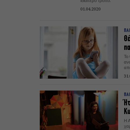
ιδιαίτερο τρόπο.
01.04.2020
ΠΑ
Θέ
πα
To
αν
απ
31.
ΠΑ
Ήτ
Κυ
Η 
χα