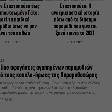
ΒΙΒΛΙΑ
ART & CULTURE
ην Σταχτοπούτα έως
Σταχτοπούτα: Η
απουτσωμένο Γάτο:
ανατριχιαστική ιστορία
ιατί τα παιδικά
πίσω από το διάσημο
μύθια ίσως να μην
παραμύθι που γίνεται
ίναι τόσο αθώα
ξανά ταινία το 2021
20.03.2022
23.01.2021
ΙΔΙ
line αφηγήσεις αγαπημένων παραμυθιών
πό τους κουκλο-ήρωες της Παραμυθοχώρας
πολυχώρος για παιδιά «Παραμυθοχώρα» φέρνει στις οθόνες
ς online διηγήσεις αγαπημένων λαϊκών και κλασικών
ραμυθιών, μέσω της τεχνικής «αφήγηση με κούκλες» της
ρίας και Σπυριδούλας Παπαγεωργίου.
05.2020