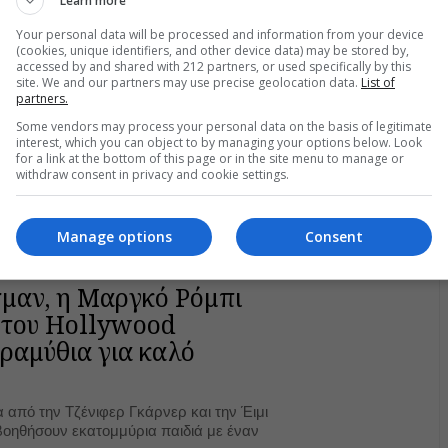
Learn more
Your personal data will be processed and information from your device
(cookies, unique identifiers, and other device data) may be stored by,
accessed by and shared with 212 partners, or used specifically by this
site. We and our partners may use precise geolocation data.
List of
partners.
Some vendors may process your personal data on the basis of legitimate
interest, which you can object to by managing your options below. Look
for a link at the bottom of this page or in the site menu to manage or
withdraw consent in privacy and cookie settings.
Manage options
Consent
μαν, η Μαργκό Ρόμπι
ρ του Hollywood
ραμύθια για καλό
 από την Τζένιφερ Γκάρνερ και την Έιμι
οηθήσουν εκατομμύρια παιδιά με έναν