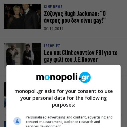
CINE NEWS
Σύζυγος Hugh Jackman: “Ο
άντρας μου δεν είναι gay!”
30.11.2011
ΙΣΤΟΡΙΕΣ
Leo και Clint εναντίον FBI για τo
gay φιλί του J.E.Hoover
07.11.2011
ΜΟΥΣΙΚΑ ΝΕΑ
monopoli.gr asks for your consent to use
Η Μαντόνα κάνει σκόνη… τον
your personal data for the following
Μπερλουσκόνι!
purposes:
15.09.2011
Personalised advertising and content, advertising and
content measurement, audience research and
ΚΟΙΝΩΝΙΚΟ
services development