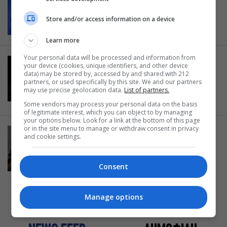
Fucking Games
Store and/or access information on a device
08.09.2011
Learn more
Your personal data will be processed and information from
ΜΟΥΣΙΚΑ ΝΕΑ
your device (cookies, unique identifiers, and other device
Ρατσιστής ο The Game: “Το hip-
data) may be stored by, accessed by and shared with 212
partners, or used specifically by this site. We and our partners
hop έχει γεμίσει με gay!”
may use precise geolocation data.
List of partners.
07.09.2011
Some vendors may process your personal data on the basis
of legitimate interest, which you can object to by managing
your options below. Look for a link at the bottom of this page
or in the site menu to manage or withdraw consent in privacy
ΕΡΩΤΙΚΟ ΔΡΑΜΑ
and cookie settings.
Φανταστικές Αγάπες
30.11.2010
Consent
Manage options