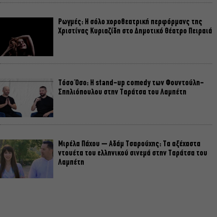
Ρωγμές: Η σόλο χοροθεατρική περφόρμανς της
Χριστίνας Κυριαζίδη στο Δημοτικό Θέατρο Πειραιά
Τόσο Όσο: Η stand-up comedy των Φουντούλη-
Σπηλιόπουλου στην Ταράτσα του Λαμπέτη
Μιρέλα Πάχου – Αδάμ Τσαρούχης: Τα αξέχαστα
ντουέτα του ελληνικού σινεμά στην Ταράτσα του
Λαμπέτη