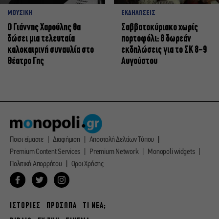
ΜΟΥΣΙΚΗ
ΕΚΔΗΛΩΣΕΙΣ
Ο Γιάννης Χαρούλης θα
Σαββατοκύριακο χωρίς
δώσει μια τελευταία
πορτοφόλι: 8 δωρεάν
καλοκαιρινή συναυλία στο
εκδηλώσεις για το ΣΚ 8-9
Θέατρο Γης
Αυγούστου
Ποιοι είμαστε
Διαφήμιση
Αποστολή Δελτίων Τύπου
Premium Content Services
Premium Network
Monopoli widgets
Πολιτική Απορρήτου
Οροι Χρήσης
ΙΣΤΟΡΙΕΣ
ΠΡΟΣΩΠΑ
ΤΙ ΝΕΑ;