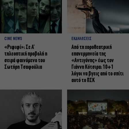
CINE NEWS
ΕΚΔΗΛΩΣΕΙΣ
«Ριφιφί»: Σε Α’
Από τη χοροθεατρική
τηλεοπτική προβολή η
επανερμηνεία της
σειρά φαινόμενο του
«Αντιγόνης» έως τον
Σωτήρη Τσαφούλια
Γιάννη Κότσιρα: 10+1
λόγοι να βγεις από το σπίτι
αυτό το ΠΣΚ