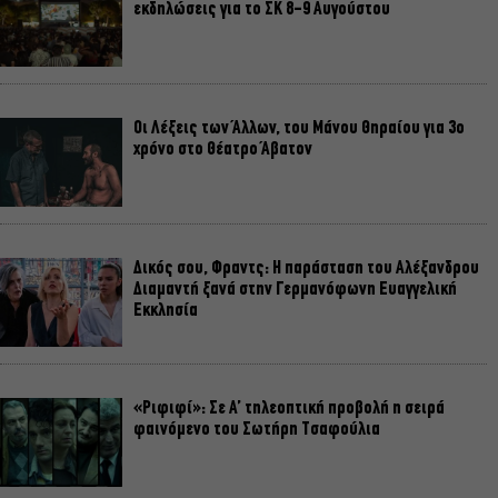
εκδηλώσεις για το ΣΚ 8-9 Αυγούστου
Οι Λέξεις των Άλλων, του Μάνου Θηραίου για 3ο
χρόνο στο Θέατρο Άβατον
Δικός σου, Φραντς: Η παράσταση του Αλέξανδρου
Διαμαντή ξανά στην Γερμανόφωνη Ευαγγελική
Εκκλησία
«Ριφιφί»: Σε Α’ τηλεοπτική προβολή η σειρά
φαινόμενο του Σωτήρη Τσαφούλια