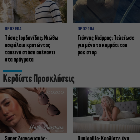
ΠΡΟΣΩΠΑ
ΠΡΟΣΩΠΑ
Tάσος Ιορδανίδης: Νιώθω
Γιάννης Νιάρρος: Τελείωσε
ασφάλεια κρατώντας
για μένα το κομμάτι του
ταπεινή στάση απέναντι
ροκ σταρ
στα πράγματα
Κερδίστε Προσκλήσεις
Super διαγωνισμός:
Dunlopillo: Κερδίστε ένα