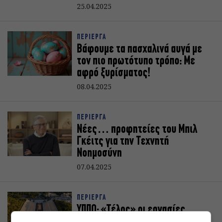
25.04.2025
ΠΕΡΙΕΡΓΑ
Βάφουμε τα πασχαλινά αυγά με
τον πιο πρωτότυπο τρόπο: Mε
αφρό ξυρίσματος!
08.04.2025
ΠΕΡΙΕΡΓΑ
Νέες… προφητείες του Μπιλ
Γκέιτς για την Τεχνητή
Νοημοσύνη
07.04.2025
ΠΕΡΙΕΡΓΑ
ΥΠΠΟ: «Τέλος» οι εργασίες