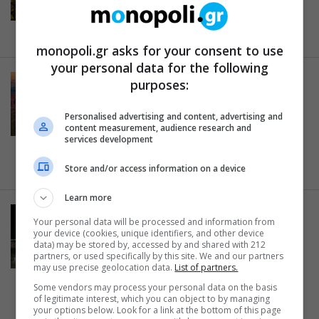
κατασκευής μπροστά από το
Καλλιμάρμαρο
28.03.2025
monopoli.gr asks for your consent to use
your personal data for the following
ΠΕΡΙΕΡΓΑ
purposes:
Το ελληνικό “χανάμι”: Οι
ανθισμένες ροδακινιές της
Personalised advertising and content, advertising and
content measurement, audience research and
Βέροιας σηματοδοτούν την
services development
έναρξη της άνοιξης
20.03.2025
Store and/or access information on a device
Learn more
ΕΠΙΚΑΙΡΑ
Your personal data will be processed and information from
Πώς δείχνει το ηλιοβασίλεμα από
your device (cookies, unique identifiers, and other device
data) may be stored by, accessed by and shared with 212
το φεγγάρι; Η NASA δημοσιεύει
partners, or used specifically by this site. We and our partners
τις πρώτες υψηλής ευκρίνειας
may use precise geolocation data.
List of partners.
εικόνες
Some vendors may process your personal data on the basis
of legitimate interest, which you can object to by managing
19.03.2025
your options below. Look for a link at the bottom of this page