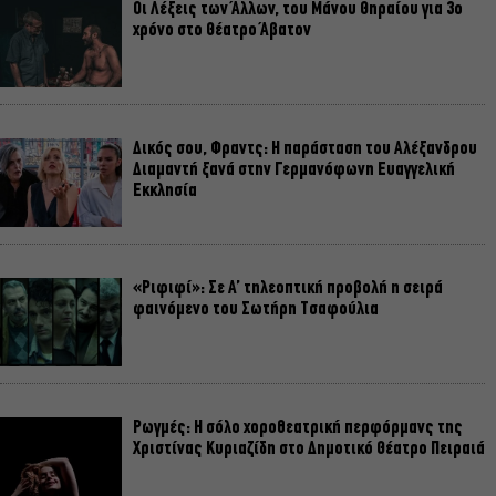
Οι Λέξεις των Άλλων, του Μάνου Θηραίου για 3ο
χρόνο στο Θέατρο Άβατον
Δικός σου, Φραντς: Η παράσταση του Αλέξανδρου
Διαμαντή ξανά στην Γερμανόφωνη Ευαγγελική
Εκκλησία
«Ριφιφί»: Σε Α’ τηλεοπτική προβολή η σειρά
φαινόμενο του Σωτήρη Τσαφούλια
Ρωγμές: Η σόλο χοροθεατρική περφόρμανς της
Χριστίνας Κυριαζίδη στο Δημοτικό Θέατρο Πειραιά