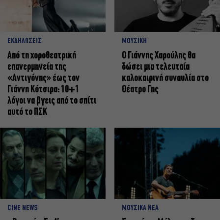
ΕΚΔΗΛΩΣΕΙΣ
ΜΟΥΣΙΚΗ
Από τη χοροθεατρική
Ο Γιάννης Χαρούλης θα
επανερμηνεία της
δώσει μια τελευταία
«Αντιγόνης» έως τον
καλοκαιρινή συναυλία στο
Γιάννη Κότσιρα: 10+1
Θέατρο Γης
λόγοι να βγεις από το σπίτι
αυτό το ΠΣΚ
CINE NEWS
ΜΟΥΣΙΚΑ ΝΕΑ