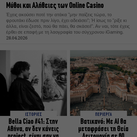
Μύθοι και Αλήθειες των Online Casino
Έχεις ακούσει ποτέ την ατάκα "μην παίζεις τώρα, το
φρουτάκι έδωσε πριν λίγο, έχει αδειάσει"; Ή ίσως το "ρίξε κι
άλλα, είναι ζεστό, πού θα πάει, θα σκάσει!". Αν ναι, τότε έχεις
έρθει σε επαφή με τη λαογραφία του σύγχρονου iGaming.
28.04.2026
ΙΣΤΟΡΙΕΣ
ΠΕΡΙΕΡΓΑ
Bella Ciao #41: Στην
Βατικανό: Με AI θα
Αθήνα, αν δεν κάνεις
μεταφράσει τη Θεία
project, είναι σαν να
Λειτουργία σε 60