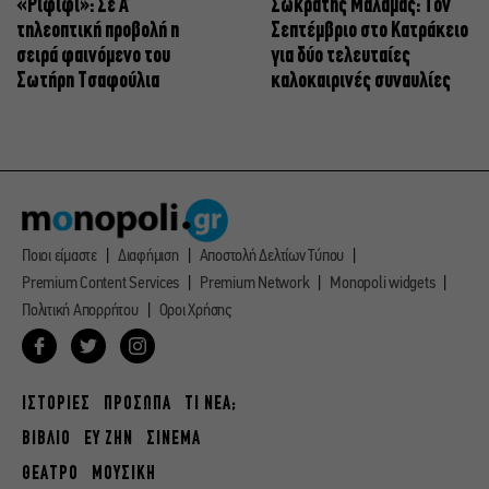
«Ριφιφί»: Σε Α’
Σωκράτης Μάλαμας: Τον
τηλεοπτική προβολή η
Σεπτέμβριο στο Κατράκειο
σειρά φαινόμενο του
για δύο τελευταίες
Σωτήρη Τσαφούλια
καλοκαιρινές συναυλίες
Ποιοι είμαστε
Διαφήμιση
Αποστολή Δελτίων Τύπου
Premium Content Services
Premium Network
Monopoli widgets
Πολιτική Απορρήτου
Οροι Χρήσης
ΙΣΤΟΡΙΕΣ
ΠΡΟΣΩΠΑ
ΤΙ ΝΕΑ;
ΒΙΒΛΙΟ
ΕΥ ΖΗΝ
ΣΙΝΕΜΑ
ΘΕΑΤΡΟ
ΜΟΥΣΙΚΗ