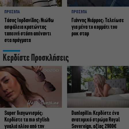
ΠΡΟΣΩΠΑ
ΠΡΟΣΩΠΑ
Tάσος Ιορδανίδης: Νιώθω
Γιάννης Νιάρρος: Τελείωσε
ασφάλεια κρατώντας
για μένα το κομμάτι του
ταπεινή στάση απέναντι
ροκ σταρ
στα πράγματα
Κερδίστε Προσκλήσεις
Super διαγωνισμός:
Dunlopillo: Κερδίστε ένα
Κερδίστε τα πιο stylish
ανατομικό στρώμα Royal
γυαλιά ηλίου από την
Sovereign, αξίας 2900€