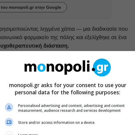
του monopoli.gr στην Google
χρησιμοποιώντας ληγμένα χάπια — μια διαδικασία που
κοινωνικό φαρμακείο της πόλης και εξελίχθηκε σε ένα
ψυχοθεραπευτική διάσταση.
ΤΕ ΑΚΟΜΑ
λληνες δημιουργοί μοιράζονται αναμνήσεις με
monopoli.gr asks for your consent to use your
ομπ Γουίλσον
personal data for the following purposes:
Personalised advertising and content, advertising and content
measurement, audience research and services development
Store and/or access information on a device
 πανδημίας, όπου η συσσώρευση ληγμένων φαρμάκων στ