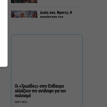
Δικός σου, Φραντς: Η
παράσταση του
Αλέξανδρου Διαμαντή
ξανά στην Γερμανόφωνη
Ευαγγελική Εκκλησία
«Ριφιφί»: Σε Α’
τηλεοπτική προβολή η
σειρά φαινόμενο του
Σωτήρη Τσαφούλια
Ρωγμές: Η σόλο
χοροθεατρική
περφόρμανς της
Χριστίνας Κυριαζίδη στο
Οι «Τρωάδες» στην Επίδαυρο
Δημοτικό Θέατρο Πειραιά
αλλάζουν την αντίληψη για τον
πολιτισμό
Τόσο Όσο: Η stand-up
DON'T MISS
comedy των Φουντούλη-