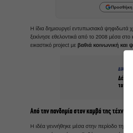
Προσθήκη 
Η ίδια δημιουργεί εντυπωσιακά ψηφιδωτά 
ξεκίνησε εθελοντικά από το 2008 μέσα στο 
εικαστικό project με
βαθιά κοινωνική και 
ΔΙΑΒΑΣ
Δέκα Έ
τον Μπ
Από την πανδημία στον καμβά της τέχνης
Η ιδέα γεννήθηκε μέσα στην περίοδο της