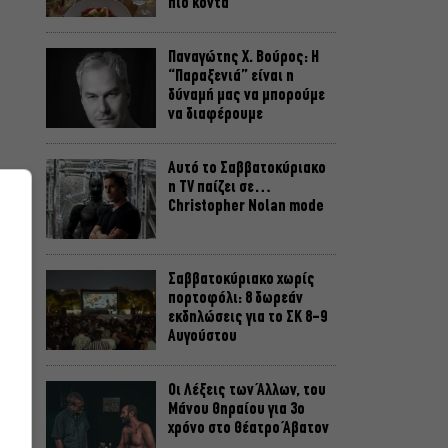
πιο κοντά
Παναγώτης Χ. Βούρος: Η
“Παραξενιά” είναι η
δύναμή μας να μπορούμε
να διαφέρουμε
Αυτό το Σαββατοκύριακο
η TV παίζει σε…
Christopher Nolan mode
Σαββατοκύριακο χωρίς
πορτοφόλι: 8 δωρεάν
εκδηλώσεις για το ΣΚ 8-9
Αυγούστου
Οι Λέξεις των Άλλων, του
Μάνου Θηραίου για 3ο
ο
χρόνο στο Θέατρο Άβατον