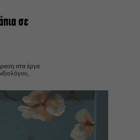
άπια σε
φραση στα έργα
ωξιολόγου,