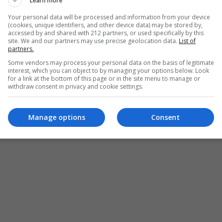
Learn more
την προσοχή της. Τα απίθανα χρώματα, τα σχήματα και η
ισμα για να τα μετατρέψει σε σκηνές ψηφιδωτού — μια
Your personal data will be processed and information from your device
(cookies, unique identifiers, and other device data) may be stored by,
ίχε προηγούμενη γνώση, αλλά θεραπευτική ανάγκη.
accessed by and shared with 212 partners, or used specifically by this
site. We and our partners may use precise geolocation data.
List of
partners.
t «ΧΑΠΙ END»
, στο οποίο η κα Ιωαννίδου αφιερώνει
Some vendors may process your personal data on the basis of legitimate
χνά διαστάσεων ~120×90 εκ.), οι οποίοι μπορούν να
interest, which you can object to by managing your options below. Look
for a link at the bottom of this page or in the site menu to manage or
000 χάπια, χωρίς καμία χρωματική επεξεργασία — εκτός
withdraw consent in privacy and cookie settings.
 μαύρος τόνος, τον οποίο προσθέτει χειροποίητα.
Manage options
Consent