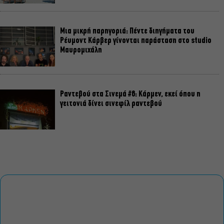
Μια μικρή παρηγοριά: Πέντε διηγήματα του
Ρέυμοντ Κάρβερ γίνονται παράσταση στο studio
Μαυρομιχάλη
Ραντεβού στα Σινεμά #6: Κάρμεν, εκεί όπου η
γειτονιά δίνει σινεφίλ ραντεβού