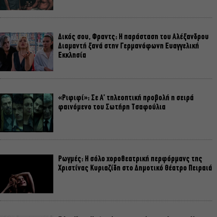
Δικός σου, Φραντς: Η παράσταση του Αλέξανδρου
Διαμαντή ξανά στην Γερμανόφωνη Ευαγγελική
Εκκλησία
«Ριφιφί»: Σε Α’ τηλεοπτική προβολή η σειρά
φαινόμενο του Σωτήρη Τσαφούλια
Ρωγμές: Η σόλο χοροθεατρική περφόρμανς της
Χριστίνας Κυριαζίδη στο Δημοτικό Θέατρο Πειραιά