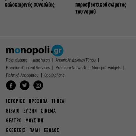
καλοκαιρινές συναυλίες
πυροσβεστικού σώματος
του νομού
Ποιοι είμαστε
Διαφήμιση
Αποστολή Δελτίων Τύπου
Premium Content Services
Premium Network
Monopoli widgets
Πολιτική Απορρήτου
Οροι Χρήσης
ΙΣΤΟΡΙΕΣ
ΠΡΟΣΩΠΑ
ΤΙ ΝΕΑ;
ΒΙΒΛΙΟ
ΕΥ ΖΗΝ
ΣΙΝΕΜΑ
ΘΕΑΤΡΟ
ΜΟΥΣΙΚΗ
ΕΚΘΕΣΕΙΣ
ΠΑΙΔΙ
ΕΞΟΔΟΣ