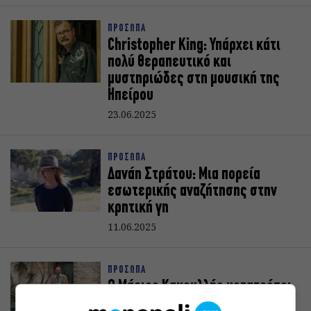
ΠΡΟΣΩΠΑ
Christopher King: Υπάρχει κάτι
πολύ θεραπευτικό και
μυστηριώδες στη μουσική της
Ηπείρου
23.06.2025
ΠΡΟΣΩΠΑ
Δανάη Στράτου: Μια πορεία
εσωτερικής αναζήτησης στην
κρητική γη
11.06.2025
ΠΡΟΣΩΠΑ
Ο Μάριος Κακουλλής μετατρέπει
ένα αστικό λεωφορείο σε