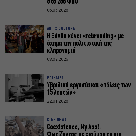
στο 28ο ΦΝΘ
06.03.2026
ART & CULTURE
Η Ξάνθη κάνει «rebranding» με
όχημα την πολιτιστική της
κληρονομιά
08.02.2026
ΕΠΙΚΑΙΡΑ
Υβριδική εργασία και «πόλεις των
15 λεπτών»
22.01.2026
CINE NEWS
Coexistence, My Ass!:
Φωτίζοντας με χιούμορ τα πιο