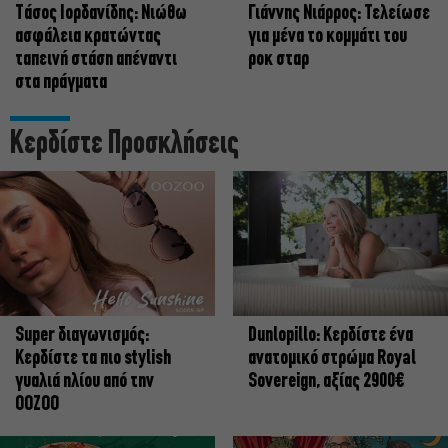
Tάσος Ιορδανίδης: Νιώθω
Γιάννης Νιάρρος: Τελείωσε
ασφάλεια κρατώντας
για μένα το κομμάτι του
ταπεινή στάση απέναντι
ροκ σταρ
στα πράγματα
Κερδίστε Προσκλήσεις
Super διαγωνισμός:
Dunlopillo: Κερδίστε ένα
Κερδίστε τα πιο stylish
ανατομικό στρώμα Royal
γυαλιά ηλίου από την
Sovereign, αξίας 2900€
OOZOO