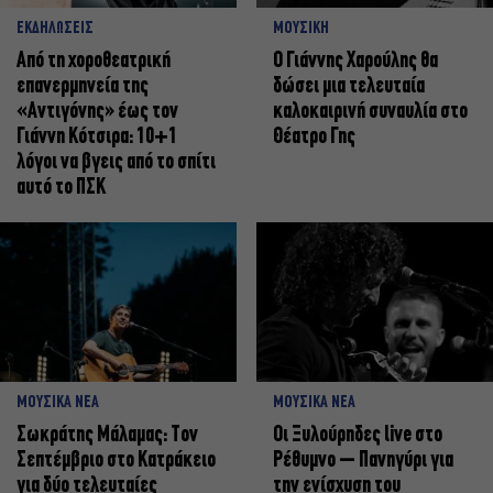
ΕΚΔΗΛΩΣΕΙΣ
ΜΟΥΣΙΚΗ
Από τη χοροθεατρική
Ο Γιάννης Χαρούλης θα
επανερμηνεία της
δώσει μια τελευταία
«Αντιγόνης» έως τον
καλοκαιρινή συναυλία στο
Γιάννη Κότσιρα: 10+1
Θέατρο Γης
λόγοι να βγεις από το σπίτι
αυτό το ΠΣΚ
ΜΟΥΣΙΚΑ ΝΕΑ
ΜΟΥΣΙΚΑ ΝΕΑ
Σωκράτης Μάλαμας: Τον
Οι Ξυλούρηδες live στο
Σεπτέμβριο στο Κατράκειο
Ρέθυμνο – Πανηγύρι για
για δύο τελευταίες
την ενίσχυση του