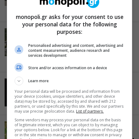
θεατρική σκηνή εν κινήσει
16.05.2025
monopoli.gr asks for your consent to use
your personal data for the following
purposes:
ΠΡΟΟΡΙΣΜΟΙ
Ο Δρόμος της Λυκίας:
Personalised advertising and content, advertising and
Περπατώντας στα μονοπάτια της
content measurement, audience research and
ιστορίας
services development
02.05.2025
Store and/or access information on a device
Learn more
CINE NEWS
Flow: Μια μικρή γάτα που
Your personal data will be processed and information from
your device (cookies, unique identifiers, and other device
συγκίνησε το ευρωπαϊκό κοινό
data) may be stored by, accessed by and shared with 212
29.04.2025
partners, or used specifically by this site. We and our partners
may use precise geolocation data.
List of partners.
Some vendors may process your personal data on the basis
of legitimate interest, which you can object to by managing
CINE NEWS
your options below. Look for a link at the bottom of this page
Ο Κωνσταντίνος Αντωνόπουλος
or in the site menu to manage or withdraw consent in privacy