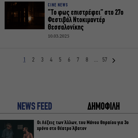
CINE NEWS
“Το φως επιστρέφει” στο 27ο
Φεστιβάλ Ντοκιμαντέρ
Θεσσαλονίκης
10.03.2025
1
2
3
4
5
6
7
8
…
57
NEWS FEED
ΔΗΜΟΦΙΛΗ
Οι Λέξεις των Άλλων, του Μάνου Θηραίου για 3ο
χρόνο στο Θέατρο Άβατον