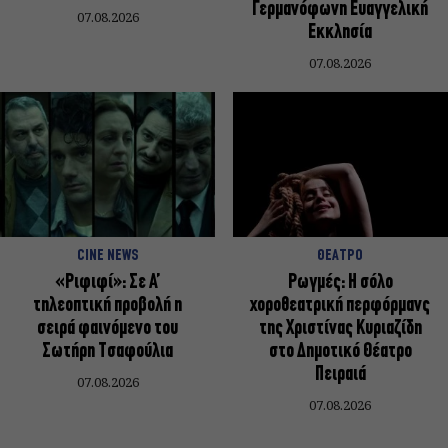
Γερμανόφωνη Ευαγγελική
07.08.2026
Εκκλησία
07.08.2026
CINE NEWS
ΘΕΑΤΡΟ
«Ριφιφί»: Σε Α’
Ρωγμές: Η σόλο
τηλεοπτική προβολή η
χοροθεατρική περφόρμανς
σειρά φαινόμενο του
της Χριστίνας Κυριαζίδη
Σωτήρη Τσαφούλια
στο Δημοτικό Θέατρο
Πειραιά
07.08.2026
07.08.2026