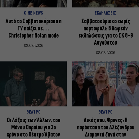
CINE NEWS
ΕΚΔΗΛΩΣΕΙΣ
Αυτό το Σαββατοκύριακο η
Σαββατοκύριακο χωρίς
TV παίζει σε…
πορτοφόλι: 8 δωρεάν
Christopher Nolan mode
εκδηλώσεις για το ΣΚ 8-9
Αυγούστου
08.08.2026
08.08.2026
ΘΕΑΤΡΟ
ΘΕΑΤΡΟ
Οι Λέξεις των Άλλων, του
Δικός σου, Φραντς: Η
Μάνου Θηραίου για 3ο
παράσταση του Αλέξανδρου
χρόνο στο Θέατρο Άβατον
Διαμαντή ξανά στην