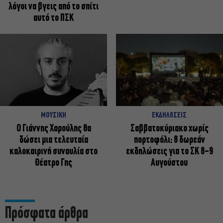
λόγοι να βγεις από το σπίτι
αυτό το ΠΣΚ
ΜΟΥΣΙΚΗ
ΕΚΔΗΛΩΣΕΙΣ
Ο Γιάννης Χαρούλης θα
Σαββατοκύριακο χωρίς
δώσει μια τελευταία
πορτοφόλι: 8 δωρεάν
καλοκαιρινή συναυλία στο
εκδηλώσεις για το ΣΚ 8-9
Θέατρο Γης
Αυγούστου
Πρόσφατα άρθρα