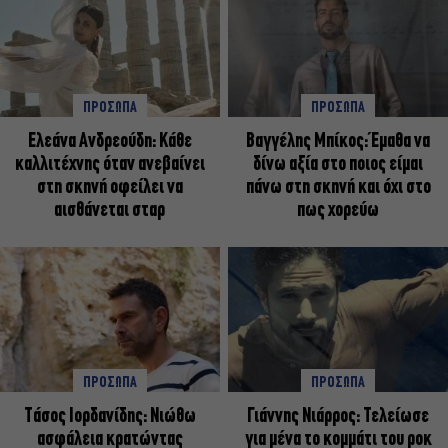
ΠΡΟΣΩΠΑ
ΠΡΟΣΩΠΑ
Ελεάνα Ανδρεούδη: Κάθε
Βαγγέλης Μπίκος: Έμαθα να
καλλιτέχνης όταν ανεβαίνει
δίνω αξία στο ποιος είμαι
στη σκηνή οφείλει να
πάνω στη σκηνή και όχι στο
αισθάνεται σταρ
πως χορεύω
ΠΡΟΣΩΠΑ
ΠΡΟΣΩΠΑ
Tάσος Ιορδανίδης: Νιώθω
Γιάννης Νιάρρος: Τελείωσε
ασφάλεια κρατώντας
για μένα το κομμάτι του ροκ