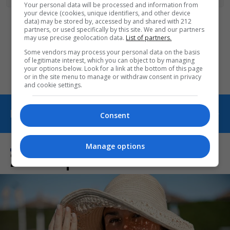
Your personal data will be processed and information from
your device (cookies, unique identifiers, and other device
data) may be stored by, accessed by and shared with 212
partners, or used specifically by this site. We and our partners
Οι «Τρωάδες» στην Επίδαυρο
may use precise geolocation data.
List of partners.
αλλάζουν την αντίληψη για
Some vendors may process your personal data on the basis
τον πολιτισμό
of legitimate interest, which you can object to by managing
your options below. Look for a link at the bottom of this page
or in the site menu to manage or withdraw consent in privacy
and cookie settings.
ΠΕΡΙΣΣΟΤΕΡΑ ΑΠΟ THE ART OF LIFE
Consent
Manage options
Σχετικά Θέματα