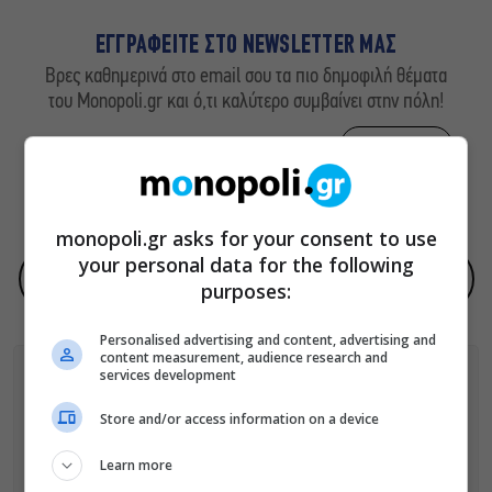
ΕΓΓΡΑΦΕΙΤΕ ΣΤΟ NEWSLETTER ΜΑΣ
Βρες καθημερινά στο email σου τα πιο δημοφιλή θέματα
του Monopoli.gr και ό,τι καλύτερο συμβαίνει στην πόλη!
ΠΟΛΙΤΙΚΗ ΠΡΟΣΤΑΣΙΑΣ ΑΠΟΡΡΗΤΟΥ
monopoli.gr asks for your consent to use
your personal data for the following
Προσθήκη του monopoli.gr ως προτεινόμενη πηγή στην Google
purposes:
Personalised advertising and content, advertising and
content measurement, audience research and
services development
ΑΚΟΛΟΥΘΗΣΕ ΤΟ MONOPOLI.GR ΚΑΙ ΣΤΟ INSTAGRAM!
Store and/or access information on a device
ΑΚΟΛΟΥΘΗΣΤΕ ΤΟ
MONOPOLI.GR ΣΤΟ GOOGLE NEWS
ΓΙΑ
Learn more
ΟΛΕΣ ΤΙΣ ΕΙΔΗΣΕΙΣ ΤΗΣ ΗΜΕΡΑΣ