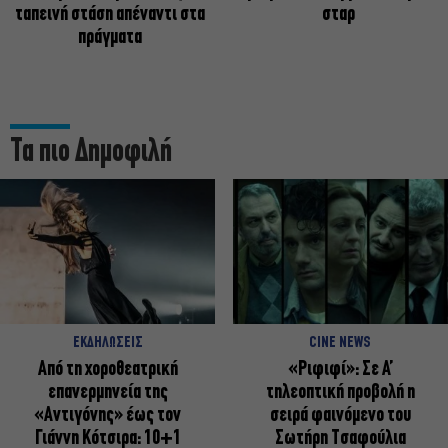
ταπεινή στάση απέναντι στα
σταρ
πράγματα
Τα πιο Δημοφιλή
ΕΚΔΗΛΩΣΕΙΣ
CINE NEWS
Από τη χοροθεατρική
«Ριφιφί»: Σε Α’
επανερμηνεία της
τηλεοπτική προβολή η
«Αντιγόνης» έως τον
σειρά φαινόμενο του
Γιάννη Κότσιρα: 10+1
Σωτήρη Τσαφούλια