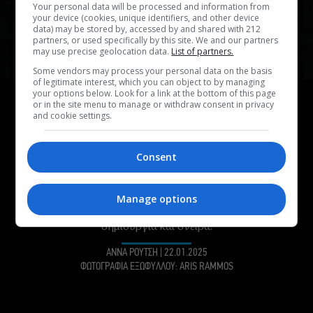
Your personal data will be processed and information from
your device (cookies, unique identifiers, and other device
data) may be stored by, accessed by and shared with 212
partners, or used specifically by this site. We and our partners
may use precise geolocation data.
List of partners.
Some vendors may process your personal data on the basis
of legitimate interest, which you can object to by managing
ΣΥΝΕΝΤΕΥΞΗ
your options below. Look for a link at the bottom of this page
or in the site menu to manage or withdraw consent in privacy
Γιώργος Ζώης:
Το ΑΡΚΑΝΤΙΑ είναι η ιστορία
and cookie settings.
δύο βλεμμάτων που δεν συναντήθηκαν ποτέ
ειλικρινά στη ζωή
Consent
Ο Γιώργος Ζώης μιλά για το Αρκάντια, την ταινία που
κάνει πρεμιέρα στους κινηματογράφους την Πέμπτη 23
Manage options
Ιανουαρίου, για τις σχέσεις εξουσίας, την Τέχνη και τους
κάθε λογής εμφύλιους, αλλά και την έμφυτη ανάγκη για
δημιουργία και όνειρα.
ΑΝΝΑ ΡΟΥΤΣΗ
|
22.01.2025
ΦΩΤΟΓΡΑΦΙΑ ΕΞΩΦΥΛΛΟΥ: ARIS RAMMOS