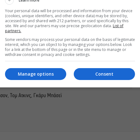
Learn more
Your personal data will be processed and information from your device
ρθρα μας στα αποτελέσματα αναζητησης
(cookies, unique identifiers, and other device data) may be stored by,
accessed by and shared with 212 partners, or used specifically by this
site. We and our partners may use precise geolocation data.
List of
του monopoli.gr στην Google
partners.
Some vendors may process your personal data on the basis of legitimate
interest, which you can object to by managing your options below. Look
for a link at the bottom of this page or in the site menu to manage or
withdraw consent in privacy and cookie settings.
Manage options
Consent
πσον, Τομ Ατκινς, Γκάρυ Μπάσεϊ