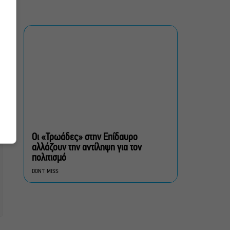
Αυγούστου
Οι Λέξεις των Άλλων, του
Μάνου Θηραίου για 3ο
χρόνο στο Θέατρο Άβατον
Δικός σου, Φραντς: Η
παράσταση του
Αλέξανδρου Διαμαντή
ξανά στην Γερμανόφωνη
Ευαγγελική Εκκλησία
Οι «Τρωάδες» στην Επίδαυρο
αλλάζουν την αντίληψη για τον
«Ριφιφί»: Σε Α’
πολιτισμό
τηλεοπτική προβολή η
DON'T MISS
σειρά φαινόμενο του
Σωτήρη Τσαφούλια
Ρωγμές: Η σόλο
χοροθεατρική