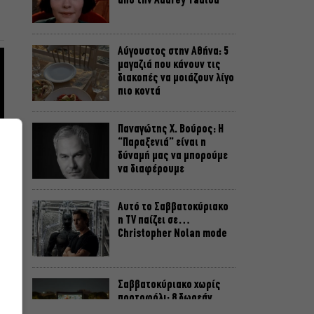
από την Audrey Tautou
Αύγουστος στην Αθήνα: 5
μαγαζιά που κάνουν τις
διακοπές να μοιάζουν λίγο
πιο κοντά
Παναγώτης Χ. Βούρος: Η
“Παραξενιά” είναι η
δύναμή μας να μπορούμε
να διαφέρουμε
Αυτό το Σαββατοκύριακο
η TV παίζει σε…
Christopher Nolan mode
Σαββατοκύριακο χωρίς
πορτοφόλι: 8 δωρεάν
εκδηλώσεις για το ΣΚ 8-9