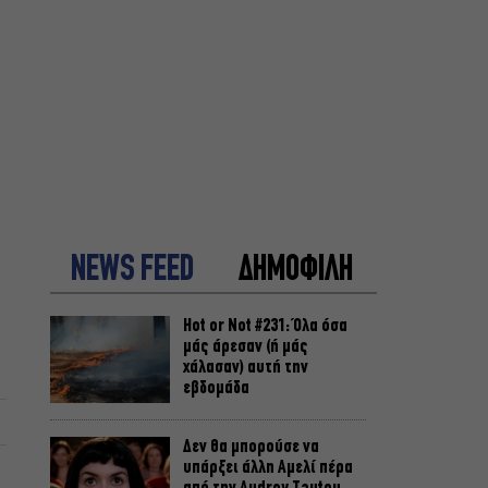
NEWS FEED
ΔΗΜΟΦΙΛΗ
Hot or Not #231: Όλα όσα
μάς άρεσαν (ή μάς
χάλασαν) αυτή την
εβδομάδα
Δεν θα μπορούσε να
υπάρξει άλλη Αμελί πέρα