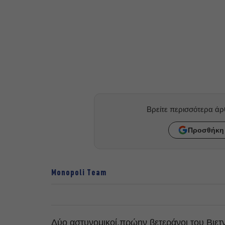
Βρείτε περισσότερα ά
Προσθήκη 
Monopoli Team
Δύο αστυνομικοί,πρώην βετεράνοι του Βιετν