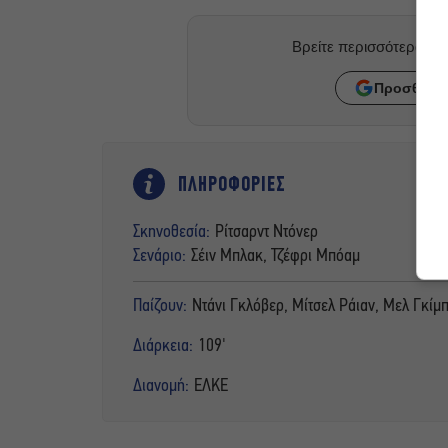
Βρείτε περισσότερα ά
Προσθήκη 
ΠΛΗΡΟΦΟΡΙΕΣ
Σκηνοθεσία:
Ρίτσαρντ Ντόνερ
Σενάριο:
Σέιν Μπλακ, Τζέφρι Μπόαμ
Παίζουν:
Ντάνι Γκλόβερ, Μίτσελ Ράιαν, Μελ Γκίμ
Διάρκεια:
109'
Διανομή:
ΕΛΚΕ