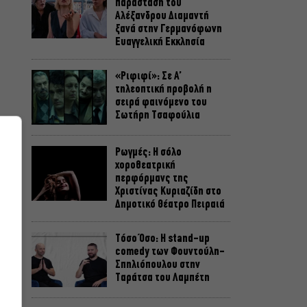
παράσταση του
Αλέξανδρου Διαμαντή
ξανά στην Γερμανόφωνη
Ευαγγελική Εκκλησία
«Ριφιφί»: Σε Α’
τηλεοπτική προβολή η
σειρά φαινόμενο του
Σωτήρη Τσαφούλια
Ρωγμές: Η σόλο
χοροθεατρική
περφόρμανς της
Χριστίνας Κυριαζίδη στο
Δημοτικό Θέατρο Πειραιά
Τόσο Όσο: Η stand-up
comedy των Φουντούλη-
Σπηλιόπουλου στην
Ταράτσα του Λαμπέτη