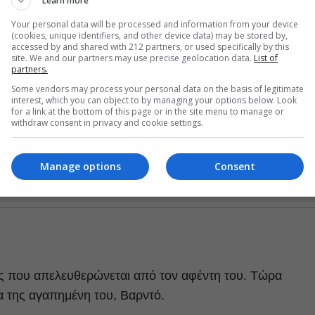
Learn more
Your personal data will be processed and information from your device
(cookies, unique identifiers, and other device data) may be stored by,
accessed by and shared with 212 partners, or used specifically by this
site. We and our partners may use precise geolocation data.
List of
partners.
Some vendors may process your personal data on the basis of legitimate
interest, which you can object to by managing your options below. Look
for a link at the bottom of this page or in the site menu to manage or
withdraw consent in privacy and cookie settings.
Manage options
Consent
ος που απελευθερώνεται από τον αφέντη του. Τώρα
α της αγαπημένη του, Βαρντό.