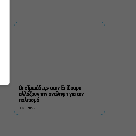
Μιρέλα Πάχου – Αδάμ
Τσαρούχης: Τα αξέχαστα
ντουέτα του ελληνικού
σινεμά στην Ταράτσα του
Λαμπέτη
Μουσική Τεχνόπολη 2026:
Η συναυλιακή σεζόν
κορυφώνεται τον
Σεπτέμβριο
Τουλάχιστον 1.500 έλεγχοι
σε 300 παραλίες –
Πρόστιμα έως 73.000€ για
Οι «Τρωάδες» στην Επίδαυρο
αυθαίρετες καταλήψεις
αλλάζουν την αντίληψη για τον
πολιτισμό
Μια μικρή παρηγοριά:
DON'T MISS
Πέντε διηγήματα του
Ρέυμοντ Κάρβερ γίνονται
παράσταση στο studio
Μαυρομιχάλη