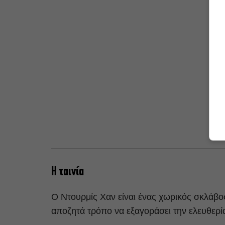
Η ταινία
Ο Ντουρμίς Χαν είναι ένας χωρικός σκλάβ
αποζητά τρόπο να εξαγοράσει την ελευθερί