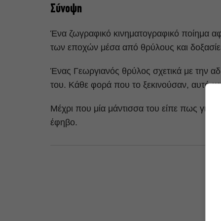
Σύνοψη
Ένα ζωγραφικό κινηματογραφικό ποίημα α
των εποχών μέσα από θρύλους και δοξασίες
Ένας Γεωργιανός θρύλος σχετικά με την αδ
του. Κάθε φορά που το ξεκινούσαν, αυτό κα
Μέχρι που μία μάντισσα του είπε πως για ν
έφηβο.