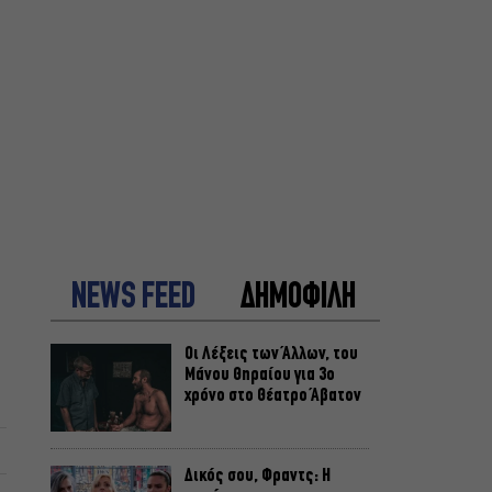
NEWS FEED
ΔΗΜΟΦΙΛΗ
Οι Λέξεις των Άλλων, του
Μάνου Θηραίου για 3ο
χρόνο στο Θέατρο Άβατον
Δικός σου, Φραντς: Η