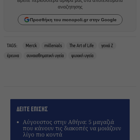
Βρείτε περισσότερα άρθρα μας στα αποτελέσματα
αναζητησης
Προσθήκη του monopoli.gr στην Google
TAGS:
Merck
millenials
The Art of Life
γενιά Ζ
έρευνα
συναισθηματική υγεία
ψυχική υγεία
ΔΕΙΤΕ ΕΠΙΣΗΣ
Αύγουστος στην Αθήνα: 5 μαγαζιά
που κάνουν τις διακοπές να μοιάζουν
λίγο πιο κοντά