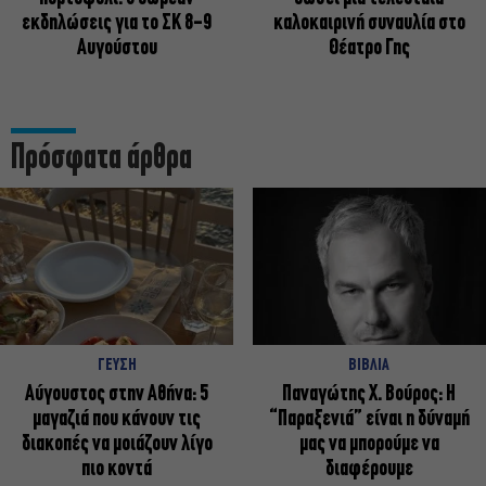
εκδηλώσεις για το ΣΚ 8-9
καλοκαιρινή συναυλία στο
Αυγούστου
Θέατρο Γης
Πρόσφατα άρθρα
ΓΕΥΣΗ
ΒΙΒΛΙΑ
Αύγουστος στην Αθήνα: 5
Παναγώτης Χ. Βούρος: Η
μαγαζιά που κάνουν τις
“Παραξενιά” είναι η δύναμή
διακοπές να μοιάζουν λίγο
μας να μπορούμε να
πιο κοντά
διαφέρουμε