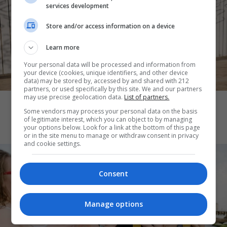
services development
Store and/or access information on a device
Learn more
Your personal data will be processed and information from
your device (cookies, unique identifiers, and other device
data) may be stored by, accessed by and shared with 212
THE ART OF LIFE
partners, or used specifically by this site. We and our partners
may use precise geolocation data.
List of partners.
Tanmaxxing: To trend που στέλνει τη
Some vendors may process your personal data on the basis
Gen Z στον ήλιο χωρίς αντηλιακό
of legitimate interest, which you can object to by managing
your options below. Look for a link at the bottom of this page
or in the site menu to manage or withdraw consent in privacy
and cookie settings.
Consent
Manage options