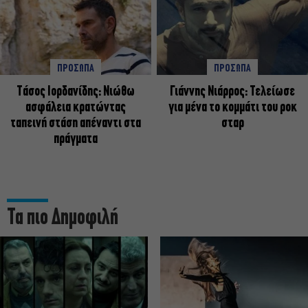
ΠΡΟΣΩΠΑ
ΠΡΟΣΩΠΑ
Tάσος Ιορδανίδης: Νιώθω
Γιάννης Νιάρρος: Τελείωσε
ασφάλεια κρατώντας
για μένα το κομμάτι του ροκ
ταπεινή στάση απέναντι στα
σταρ
πράγματα
Τα πιο Δημοφιλή