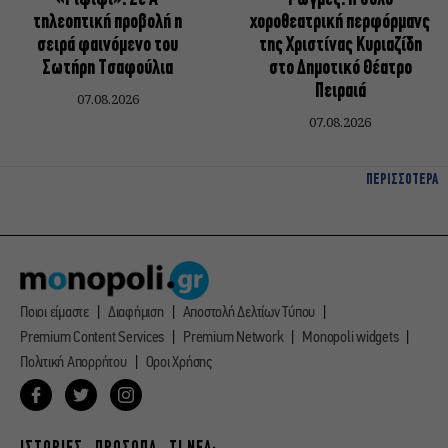
τηλεοπτική προβολή η
χοροθεατρική περφόρμανς
σειρά φαινόμενο του
της Χριστίνας Κυριαζίδη
Σωτήρη Τσαφούλια
στο Δημοτικό Θέατρο
Πειραιά
07.08.2026
07.08.2026
ΠΕΡΙΣΣΟΤΕΡΑ
Ποιοι είμαστε
Διαφήμιση
Αποστολή Δελτίων Τύπου
Premium Content Services
Premium Network
Monopoli widgets
Πολιτική Απορρήτου
Οροι Χρήσης