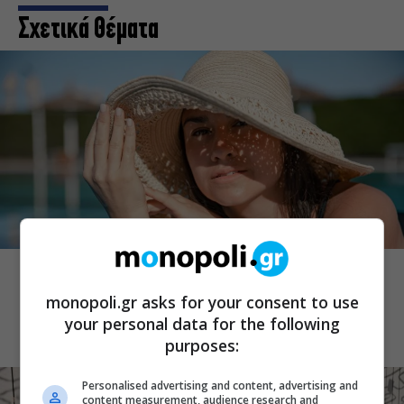
Σχετικά Θέματα
THE ART OF LIFE
Βάζετε αντηλιακό αλλά οι πανάδες
επιμένουν; Τα λάθη που αφήνουν το
monopoli.gr asks for your consent to use
δέρμα εκτεθειμένο
your personal data for the following
purposes:
Personalised advertising and content, advertising and
content measurement, audience research and