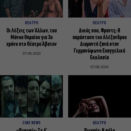
ΘΕΑΤΡΟ
ΘΕΑΤΡΟ
Οι Λέξεις των Άλλων, του
Δικός σου, Φραντς: Η
Μάνου Θηραίου για 3ο
παράσταση του Αλέξανδρου
χρόνο στο Θέατρο Άβατον
Διαμαντή ξανά στην
Γερμανόφωνη Ευαγγελική
07.08.2026
Εκκλησία
07.08.2026
CINE NEWS
ΘΕΑΤΡΟ
«Ριφιφί»: Σε Α’
Ρωγμές: Η σόλο