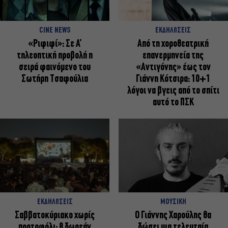
CINE NEWS
ΕΚΔΗΛΩΣΕΙΣ
«Ριφιφί»: Σε Α’
Από τη χοροθεατρική
τηλεοπτική προβολή η
επανερμηνεία της
σειρά φαινόμενο του
«Αντιγόνης» έως τον
Σωτήρη Τσαφούλια
Γιάννη Κότσιρα: 10+1
λόγοι να βγεις από το σπίτι
αυτό το ΠΣΚ
ΕΚΔΗΛΩΣΕΙΣ
ΜΟΥΣΙΚΗ
Σαββατοκύριακο χωρίς
Ο Γιάννης Χαρούλης θα
πορτοφόλι: 8 δωρεάν
δώσει μια τελευταία