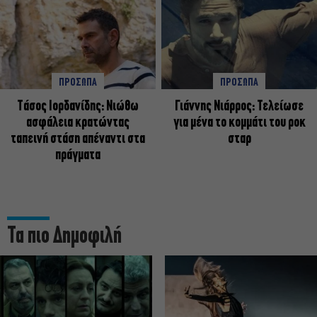
ΠΡΟΣΩΠΑ
ΠΡΟΣΩΠΑ
Tάσος Ιορδανίδης: Νιώθω
Γιάννης Νιάρρος: Τελείωσε
ασφάλεια κρατώντας
για μένα το κομμάτι του ροκ
ταπεινή στάση απέναντι στα
σταρ
πράγματα
Τα πιο Δημοφιλή