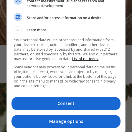
content measurement, audience research and
services development
Store and/or access information on a device
Learn more
Your personal data will be processed and information from
THE ART OF LIFE
your device (cookies, unique identifiers, and other device
data) may be stored by, accessed by and shared with 212
Παγκόσμια Ημέρα για την Ηπατίτιδα: 8
partners, or used specifically by this site. We and our partners
μύθοι και αλήθειες που πρέπει να
may use precise geolocation data.
List of partners.
γνωρίζουμε
Some vendors may process your personal data on the basis
of legitimate interest, which you can object to by managing
your options below. Look for a link at the bottom of this page
or in the site menu to manage or withdraw consent in privacy
and cookie settings.
Consent
Manage options