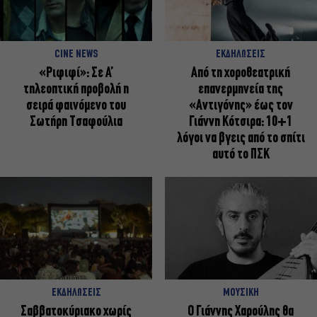
CINE NEWS
ΕΚΔΗΛΩΣΕΙΣ
«Ριφιφί»: Σε Α’
Από τη χοροθεατρική
τηλεοπτική προβολή η
επανερμηνεία της
σειρά φαινόμενο του
«Αντιγόνης» έως τον
Σωτήρη Τσαφούλια
Γιάννη Κότσιρα: 10+1
λόγοι να βγεις από το σπίτι
αυτό το ΠΣΚ
ΕΚΔΗΛΩΣΕΙΣ
ΜΟΥΣΙΚΗ
Σαββατοκύριακο χωρίς
Ο Γιάννης Χαρούλης θα