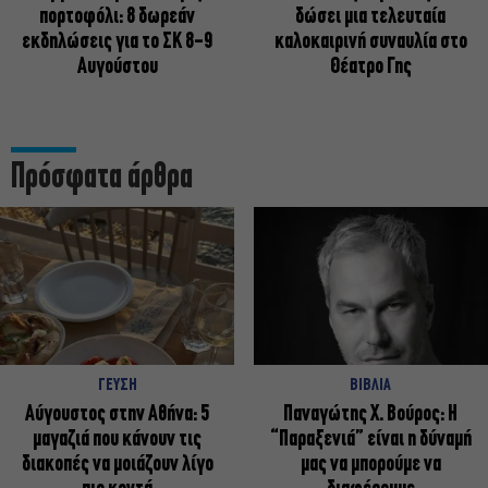
πορτοφόλι: 8 δωρεάν
δώσει μια τελευταία
εκδηλώσεις για το ΣΚ 8-9
καλοκαιρινή συναυλία στο
Αυγούστου
Θέατρο Γης
Πρόσφατα άρθρα
ΓΕΥΣΗ
ΒΙΒΛΙΑ
Αύγουστος στην Αθήνα: 5
Παναγώτης Χ. Βούρος: Η
μαγαζιά που κάνουν τις
“Παραξενιά” είναι η δύναμή
διακοπές να μοιάζουν λίγο
μας να μπορούμε να