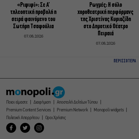
«Ριφιφί»: Σε Α’
Ρωγμές: Η σόλο
τηλεοπτική προβολή η
χοροθεατρική περφόρμανς
σειρά φαινόμενο του
της Χριστίνας Κυριαζίδη
Σωτήρη Τσαφούλια
στο Δημοτικό Θέατρο
Πειραιά
07.08.2026
07.08.2026
ΠΕΡΙΣΣΟΤΕΡΑ
Ποιοι είμαστε
Διαφήμιση
Αποστολή Δελτίων Τύπου
Premium Content Services
Premium Network
Monopoli widgets
Πολιτική Απορρήτου
Οροι Χρήσης