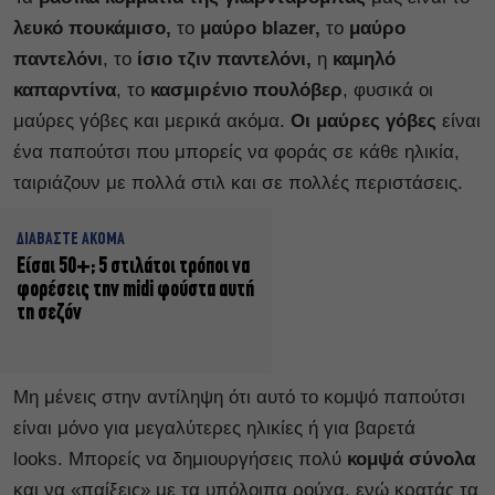
λευκό πουκάμισο,
το
μαύρο blazer,
το
μαύρο
παντελόνι
, το
ίσιο τζιν παντελόνι,
η
καμηλό
καπαρντίνα
, το
κασμιρένιο πουλόβερ
, φυσικά οι
μαύρες γόβες και μερικά ακόμα.
Οι μαύρες γόβες
είναι
ένα παπούτσι που μπορείς να φοράς σε κάθε ηλικία,
ταιριάζουν με πολλά στιλ και σε πολλές περιστάσεις.
ΔΙΑΒΑΣΤΕ ΑΚΟΜΑ
Είσαι 50+; 5 στιλάτοι τρόποι να
φορέσεις την midi φούστα αυτή
τη σεζόν
Μη μένεις στην αντίληψη ότι αυτό το κομψό παπούτσι
είναι μόνο για μεγαλύτερες ηλικίες ή για βαρετά
looks. Μπορείς να δημιουργήσεις πολύ
κομψά σύνολα
και να «παίξεις» με τα υπόλοιπα ρούχα, ενώ κρατάς τα