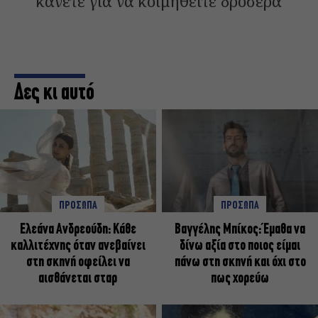
κάνετε για να κοιμηθείτε δροσερά
Δες κι αυτό
ΠΡΟΣΩΠΑ
ΠΡΟΣΩΠΑ
Ελεάνα Ανδρεούδη: Κάθε
Βαγγέλης Μπίκος: Έμαθα να
καλλιτέχνης όταν ανεβαίνει
δίνω αξία στο ποιος είμαι
στη σκηνή οφείλει να
πάνω στη σκηνή και όχι στο
αισθάνεται σταρ
πως χορεύω