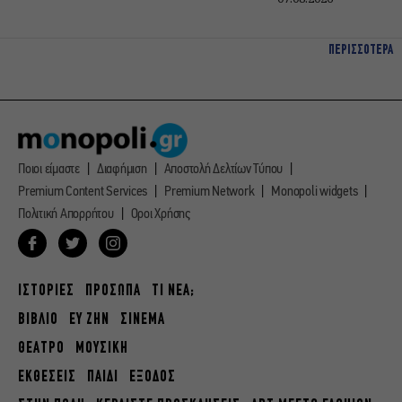
ΠΕΡΙΣΣΟΤΕΡΑ
Ποιοι είμαστε
Διαφήμιση
Αποστολή Δελτίων Τύπου
Premium Content Services
Premium Network
Monopoli widgets
Πολιτική Απορρήτου
Οροι Χρήσης
ΙΣΤΟΡΙΕΣ
ΠΡΟΣΩΠΑ
ΤΙ ΝΕΑ;
ΒΙΒΛΙΟ
ΕΥ ΖΗΝ
ΣΙΝΕΜΑ
ΘΕΑΤΡΟ
ΜΟΥΣΙΚΗ
ΕΚΘΕΣΕΙΣ
ΠΑΙΔΙ
ΕΞΟΔΟΣ