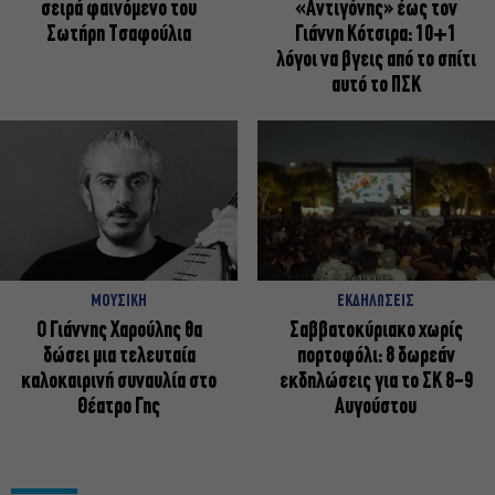
σειρά φαινόμενο του
«Αντιγόνης» έως τον
Σωτήρη Τσαφούλια
Γιάννη Κότσιρα: 10+1
λόγοι να βγεις από το σπίτι
αυτό το ΠΣΚ
ΜΟΥΣΙΚΗ
ΕΚΔΗΛΩΣΕΙΣ
Ο Γιάννης Χαρούλης θα
Σαββατοκύριακο χωρίς
δώσει μια τελευταία
πορτοφόλι: 8 δωρεάν
καλοκαιρινή συναυλία στο
εκδηλώσεις για το ΣΚ 8-9
Θέατρο Γης
Αυγούστου