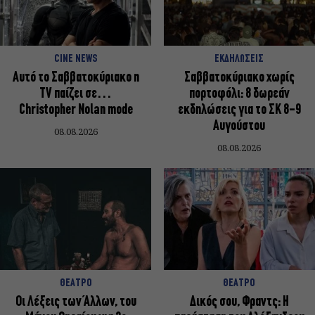
CINE NEWS
ΕΚΔΗΛΩΣΕΙΣ
Αυτό το Σαββατοκύριακο η
Σαββατοκύριακο χωρίς
TV παίζει σε…
πορτοφόλι: 8 δωρεάν
Christopher Nolan mode
εκδηλώσεις για το ΣΚ 8-9
Αυγούστου
08.08.2026
08.08.2026
ΘΕΑΤΡΟ
ΘΕΑΤΡΟ
Οι Λέξεις των Άλλων, του
Δικός σου, Φραντς: Η