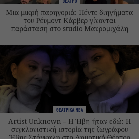
ΘΕΑΤΡΟ
Μια μικρή παρηγοριά: Πέντε διηγήματα
του Ρέυμοντ Κάρβερ γίνονται
παράσταση στο studio Μαυρομιχάλη
ΘΕΑΤΡΙΚΑ ΝΕΑ
Artist Unknown – Η Ήβη ήταν εδώ: Η
συγκλονιστική ιστορία της ζωγράφου
Ήβης Στάγκαλη στο Δημοτικό Θέατρο