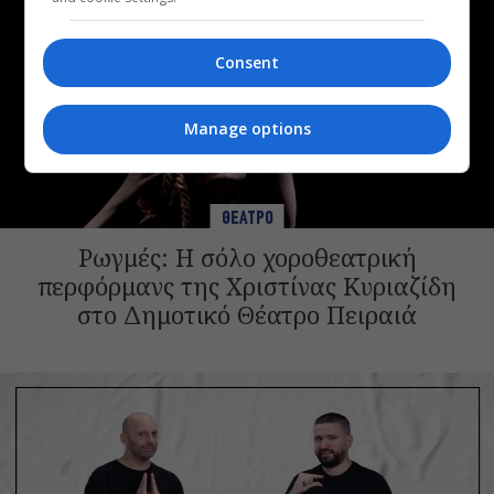
Consent
Manage options
ΘΕΑΤΡΟ
Ρωγμές: Η σόλο χοροθεατρική
περφόρμανς της Χριστίνας Κυριαζίδη
στο Δημοτικό Θέατρο Πειραιά