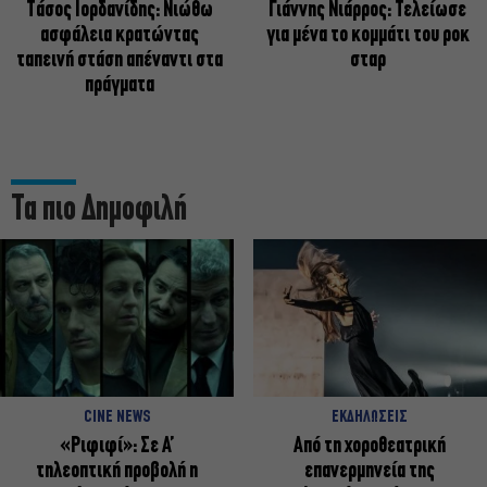
Tάσος Ιορδανίδης: Νιώθω
Γιάννης Νιάρρος: Τελείωσε
ασφάλεια κρατώντας
για μένα το κομμάτι του ροκ
ταπεινή στάση απέναντι στα
σταρ
πράγματα
Τα πιο Δημοφιλή
CINE NEWS
ΕΚΔΗΛΩΣΕΙΣ
«Ριφιφί»: Σε Α’
Από τη χοροθεατρική
τηλεοπτική προβολή η
επανερμηνεία της