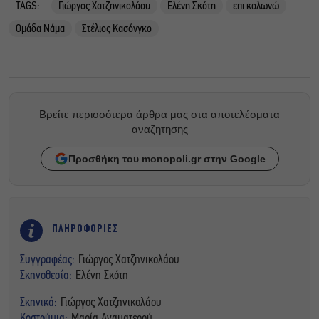
TAGS:
Γιώργος Χατζηνικολάου
Ελένη Σκότη
επι κολωνώ
Ομάδα Νάμα
Στέλιος Κασόνγκο
Βρείτε περισσότερα άρθρα μας στα αποτελέσματα
αναζητησης
Προσθήκη του monopoli.gr στην Google
ΠΛΗΡΟΦΟΡΙΕΣ
Συγγραφέας:
Γιώργος Χατζηνικολάου
Σκηνοθεσία:
Ελένη Σκότη
Σκηνικά:
Γιώργος Χατζηνικολάου
Κοστούμια:
Μαρία Αναματερού