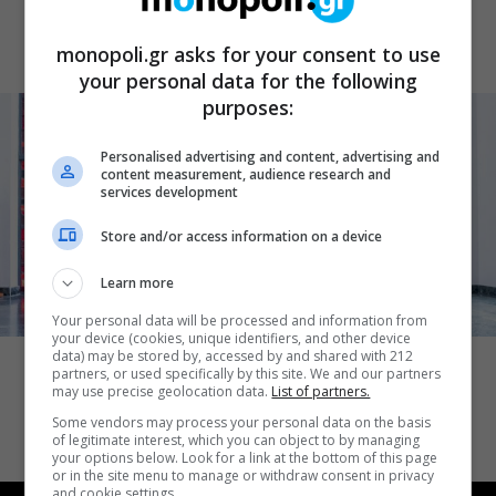
Θηραίου για 3ο χρόνο στο Θέατρο
Άβατον
monopoli.gr asks for your consent to use
your personal data for the following
purposes:
Personalised advertising and content, advertising and
content measurement, audience research and
services development
Store and/or access information on a device
Learn more
Your personal data will be processed and information from
ΘΕΑΤΡΟ
your device (cookies, unique identifiers, and other device
data) may be stored by, accessed by and shared with 212
Δικός σου, Φραντς: Η παράσταση του
partners, or used specifically by this site. We and our partners
Αλέξανδρου Διαμαντή ξανά στην
may use precise geolocation data.
List of partners.
Γερμανόφωνη Ευαγγελική Εκκλησία
Some vendors may process your personal data on the basis
of legitimate interest, which you can object to by managing
your options below. Look for a link at the bottom of this page
or in the site menu to manage or withdraw consent in privacy
and cookie settings.