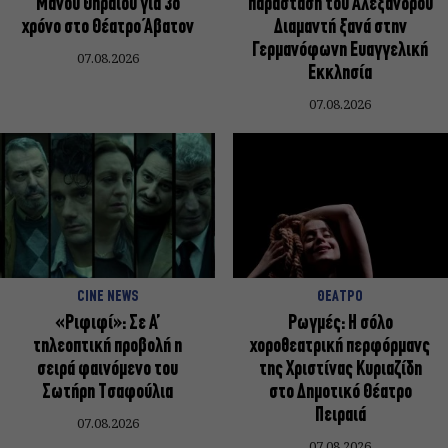
Μάνου Θηραίου για 3ο
παράσταση του Αλέξανδρου
χρόνο στο Θέατρο Άβατον
Διαμαντή ξανά στην
Γερμανόφωνη Ευαγγελική
07.08.2026
Εκκλησία
07.08.2026
CINE NEWS
ΘΕΑΤΡΟ
«Ριφιφί»: Σε Α’
Ρωγμές: Η σόλο
τηλεοπτική προβολή η
χοροθεατρική περφόρμανς
σειρά φαινόμενο του
της Χριστίνας Κυριαζίδη
Σωτήρη Τσαφούλια
στο Δημοτικό Θέατρο
Πειραιά
07.08.2026
07.08.2026