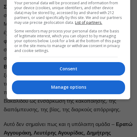
Your personal data will be processed and information from
Στέλιο Τυριακίδη
, σε μια στέρεη και καθαρή ερμηνεία
your device (cookies, unique identifiers, and other device
data) may be stored by, accessed by and shared with 212
στο ρόλο της αλλοτριωμένης από σκληρότητα
partners, or used specifically by this site. We and our partners
may use precise geolocation data.
List of partners.
Μυρσίνης. Την
Ελεωνόρα Αντωνιάδου
που ως Ελένη
Some vendors may process your personal data on the basis
έχει περάσει τον τρομακτικό σκόπελο της αλλαγής
of legitimate interest, which you can object to by managing
your options below. Look for a link at the bottom of this page
φύλου αλλά και πάλι βρίσκεται εγκλωβισμένη στο
or in the site menu to manage or withdraw consent in privacy
σχήμα μιας «διεστραμμένης πουτάνας». Και φυσικά
and cookie settings.
στον
Δημήτρη Παπάζογλου
και την
Μπέττυ
Βακαλίδου
που ανεβαίνοντας στη σκηνή του Cartel
Consent
ξέρουν πολύ καλά για ποιο πράγμα μιλάνε – ως όψεις
του ίδιου νομίσματος: Ο Παπάζογλου ως αφηγητής της
Manage options
παιγνιώδους πλευράς του queer ερωτισμού. Και η
Βακαλίδου ως ενσάρκωση της κακοποίησης, της
διαπόμπευσης, της βίας, της διαρκούς απόρριψης.
Αυτό δεν σημαίνει πως και η υπόλοιπη ομάδα –
Ερατώ
Αγγουράκη, Λευτέρης Αγουρίδας, Δημήτρης