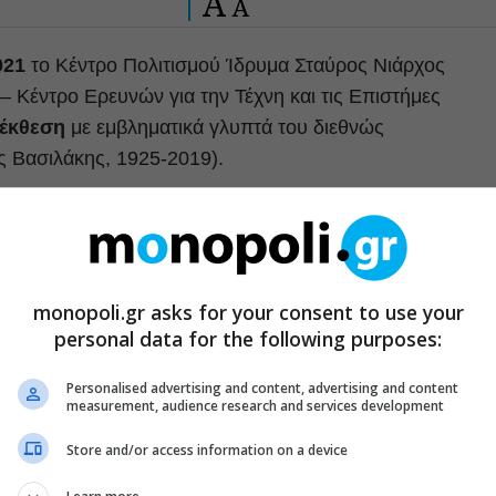
A
A
021
το Κέντρο Πολιτισμού Ίδρυμα Σταύρος Νιάρχος
– Κέντρο Ερευνών για την Τέχνη και τις Επιστήμες
 έκθεση
με εμβληματικά γλυπτά του διεθνώς
 Βασιλάκης, 1925-2019).
ηση”
, που πραγματοποιείται με δωρεά του Ιδρύματος
 αντιπροσωπευτικά έργα
του κορυφαίου Έλληνα
συστήνοντας, έτσι, μια συνολική παρουσίαση των
 καινούργια θεώρηση της σημασίας του έργου του για
monopoli.gr asks for your consent to use your
personal data for the following purposes:
Personalised advertising and content, advertising and content
measurement, audience research and services development
Store and/or access information on a device