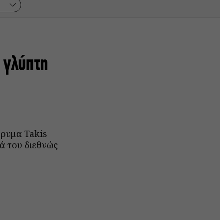
υ γλύπτη
δρυμα Takis
ά του διεθνώς