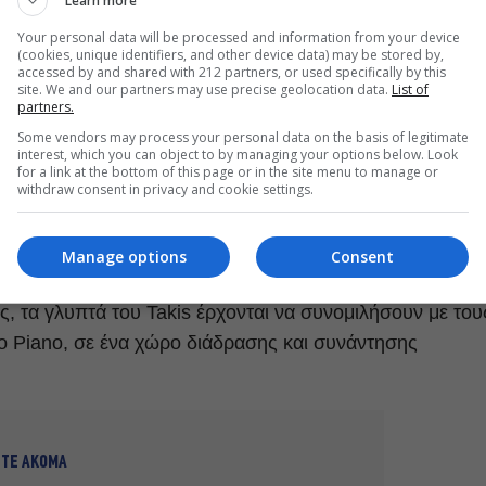
Learn more
Your personal data will be processed and information from your device
(cookies, unique identifiers, and other device data) may be stored by,
accessed by and shared with 212 partners, or used specifically by this
site. We and our partners may use precise geolocation data.
List of
partners.
Some vendors may process your personal data on the basis of legitimate
owntown Paris-2014
interest, which you can object to by managing your options below. Look
for a link at the bottom of this page or in the site menu to manage or
withdraw consent in privacy and cookie settings.
ου από την αρχή της λειτουργίας του έθεσε ως στόχο
ού με τον δημόσιο χώρο, είναι η ανάδειξη της σημασίας
Manage options
Consent
ν, και πάλι μετά από ένα μεγάλο χρονικό διάστημα στη
ας, τα γλυπτά του Takis έρχονται να συνομιλήσουν με του
zo Piano, σε ένα χώρο διάδρασης και συνάντησης
ΣΤΕ ΑΚΟΜΑ