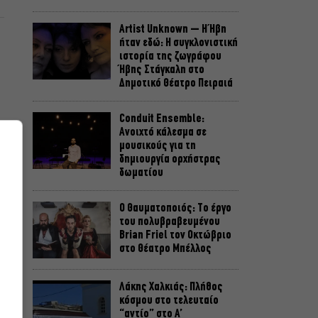
Artist Unknown – Η Ήβη
ήταν εδώ: Η συγκλονιστική
ιστορία της ζωγράφου
Ήβης Στάγκαλη στο
Δημοτικό Θέατρο Πειραιά
Conduit Ensemble:
Ανοιχτό κάλεσμα σε
μουσικούς για τη
δημιουργία ορχήστρας
δωματίου
Ο Θαυματοποιός: Το έργο
του πολυβραβευμένου
Brian Friel τον Οκτώβριο
στο Θέατρο Μπέλλος
Λάκης Χαλκιάς: Πλήθος
κόσμου στο τελευταίο
“αντίο” στο Α’