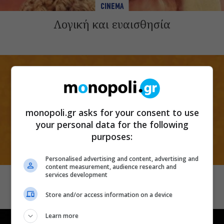
CINEMA
Λογική και ευαισθησία
monopoli.gr asks for your consent to use
your personal data for the following
purposes:
Personalised advertising and content, advertising and
CINEMA
content measurement, audience research and
services development
Mansfield Park
Store and/or access information on a device
Learn more