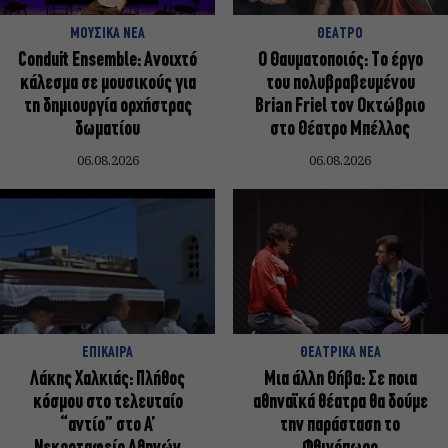
ΜΟΥΣΙΚΑ ΝΕΑ
ΘΕΑΤΡΟ
Conduit Ensemble: Ανοιχτό
Ο Θαυματοποιός: Το έργο
κάλεσμα σε μουσικούς για
του πολυβραβευμένου
τη δημιουργία ορχήστρας
Brian Friel τον Οκτώβριο
δωματίου
στο Θέατρο Μπέλλος
06.08.2026
06.08.2026
ΕΠΙΚΑΙΡΑ
ΘΕΑΤΡΙΚΑ ΝΕΑ
Λάκης Χαλκιάς: Πλήθος
Μια άλλη Θήβα: Σε ποια
κόσμου στο τελευταίο
αθηναϊκά θέατρα θα δούμε
“αντίο” στο Α’
την παράσταση το