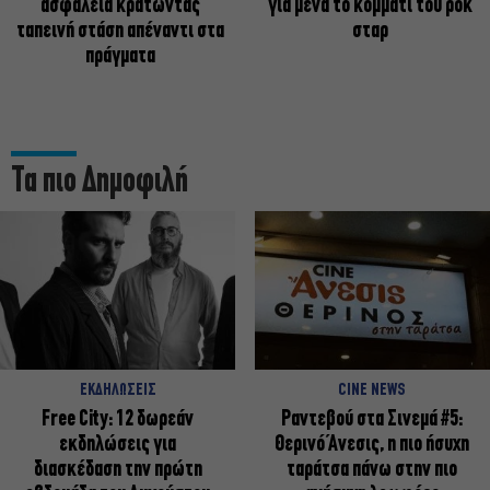
ασφάλεια κρατώντας
για μένα το κομμάτι του ροκ
ταπεινή στάση απέναντι στα
σταρ
πράγματα
Τα πιο Δημοφιλή
ΕΚΔΗΛΩΣΕΙΣ
CINE NEWS
Free City: 12 δωρεάν
Ραντεβού στα Σινεμά #5:
εκδηλώσεις για
Θερινό Άνεσις, η πιο ήσυχη
διασκέδαση την πρώτη
ταράτσα πάνω στην πιο