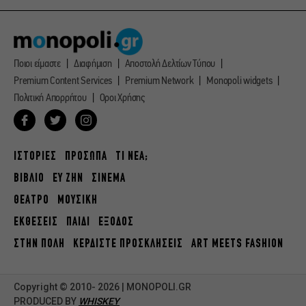
Ποιοι είμαστε
Διαφήμιση
Αποστολή Δελτίων Τύπου
Premium Content Services
Premium Network
Monopoli widgets
Πολιτική Απορρήτου
Οροι Χρήσης
ΙΣΤΟΡΙΕΣ
ΠΡΟΣΩΠΑ
ΤΙ ΝΕΑ;
ΒΙΒΛΙΟ
ΕΥ ΖΗΝ
ΣΙΝΕΜΑ
ΘΕΑΤΡΟ
ΜΟΥΣΙΚΗ
ΕΚΘΕΣΕΙΣ
ΠΑΙΔΙ
ΕΞΟΔΟΣ
ΣΤΗΝ ΠΟΛΗ
ΚΕΡΔΙΣΤΕ ΠΡΟΣΚΛΗΣΕΙΣ
ART MEETS FASHION
Copyright © 2010- 2026 | MONOPOLI.GR
PRODUCED BY
WHISKEY