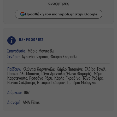
αναζητησης
Προσθήκη του monopoli.gr στην Google
ΠΛΗΡΟΦΟΡΙΕΣ
Σκηνοθεσία:
Μάριο Μονιτσέλι
Σενάριο:
Αγκενόρ Ινκρότσι, Φούριο Σκαρπέλι
Παίζουν:
Κλώντια Καρντινάλε, Κάρλο Πισακάνε, Ελβίρα Τονέλι,
Πασκουάλε Μισιάνο, Τζίνα Αμεντόλα, Έλενα Φαμπρίζι, Μέμο
Καροτενούτο, Ροσσάνα Ρόρυ, Κάρλα Γκραβίνα, Τζίνα Ροβέρε,
Ρενάτο Σαλβατόρι, Βιττόριο Γκάσμαν, Τιμπέριο Μούργκια
Διάρκεια:
106'
Διανομή:
AMA Films