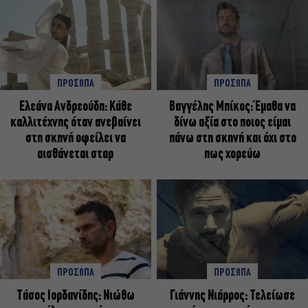
ΠΡΟΣΩΠΑ
ΠΡΟΣΩΠΑ
Ελεάνα Ανδρεούδη: Κάθε
Βαγγέλης Μπίκος: Έμαθα να
καλλιτέχνης όταν ανεβαίνει
δίνω αξία στο ποιος είμαι
στη σκηνή οφείλει να
πάνω στη σκηνή και όχι στο
αισθάνεται σταρ
πως χορεύω
ΠΡΟΣΩΠΑ
ΠΡΟΣΩΠΑ
Tάσος Ιορδανίδης: Νιώθω
Γιάννης Νιάρρος: Τελείωσε