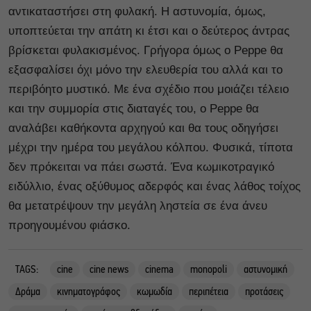
αντικαταστήσει στη φυλακή. Η αστυνομία, όμως,
υποπτεύεται την απάτη κι έτσι και ο δεύτερος άντρας
βρίσκεται φυλακισμένος. Γρήγορα όμως ο Peppe θα
εξασφαλίσει όχι μόνο την ελευθερία του αλλά και το
περιβόητο μυστικό. Με ένα σχέδιο που μοιάζει τέλειο
και την συμμορία στις διαταγές του, ο Peppe θα
αναλάβει καθήκοντα αρχηγού και θα τους οδηγήσει
μέχρι την ημέρα του μεγάλου κόλπου. Φυσικά, τίποτα
δεν πρόκειται να πάει σωστά. Ένα κωμικοτραγικό
ειδύλλιο, ένας οξύθυμος αδερφός και ένας λάθος τοίχος
θα μετατρέψουν την μεγάλη ληστεία σε ένα άνευ
προηγουμένου φιάσκο.
TAGS:
cine
cine news
cinema
monopoli
αστυνομική
Δράμα
κινηματογράφος
κωμωδία
περιπέτεια
προτάσεις