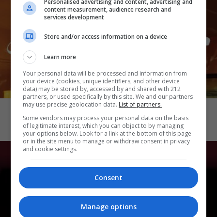
Personalised advertising and content, advertising and
content measurement, audience research and
services development
Store and/or access information on a device
Learn more
Your personal data will be processed and information from
your device (cookies, unique identifiers, and other device
data) may be stored by, accessed by and shared with 212
CINEMA
partners, or used specifically by this site. We and our partners
may use precise geolocation data.
List of partners.
Katseye: Wild Hearts
Some vendors may process your personal data on the basis
of legitimate interest, which you can object to by managing
your options below. Look for a link at the bottom of this page
or in the site menu to manage or withdraw consent in privacy
and cookie settings.
Consent
Manage options