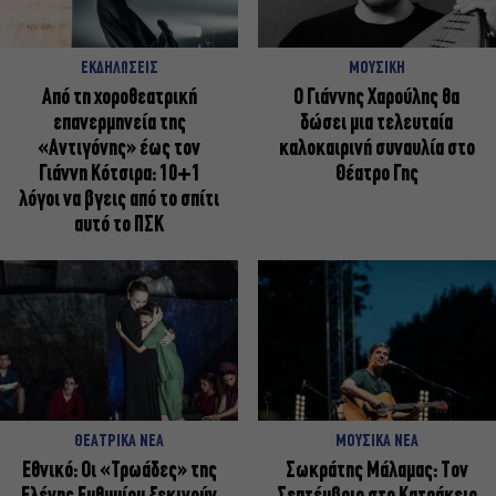
ΕΚΔΗΛΩΣΕΙΣ
ΜΟΥΣΙΚΗ
Από τη χοροθεατρική
Ο Γιάννης Χαρούλης θα
επανερμηνεία της
δώσει μια τελευταία
«Αντιγόνης» έως τον
καλοκαιρινή συναυλία στο
Γιάννη Κότσιρα: 10+1
Θέατρο Γης
λόγοι να βγεις από το σπίτι
αυτό το ΠΣΚ
ΘΕΑΤΡΙΚΑ ΝΕΑ
ΜΟΥΣΙΚΑ ΝΕΑ
Εθνικό: Οι «Τρωάδες» της
Σωκράτης Μάλαμας: Τον