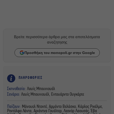
Βρείτε περισσότερα άρθρα μας στα αποτελέσματα
αναζητησης
Προσθήκη του monopoli.gr στην Google
ΠΛΗΡΟΦΟΡΙΕΣ
Σκηνοθεσία:
Λουίς Μπουνιουέλ
Σενάριο:
Λουίς Μπουνιουέλ, Εντουάρντο Ουγκάρτε
Παίζουν:
Μάνουελ Ντοντέ, Αρμάντο Βελάσκο, Κάρλος Ρικέλμε,
Ροντόλφο Λάντα, Αριάντνα Γουέλτερ, Λεονόρ Λαουσάς, Έβα