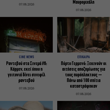
Μαυρομιχάλη
07.08.2026
07.08.2026
CINE NEWS
ΕΠΙΚΑΙΡΑ
Ραντεβού στα Σινεμά #6:
Πόρτο Γερμενό: Ξεκινούν οι
Κάρμεν, εκεί όπου η
αιτήσεις αποζημίωσης για
γειτονιά δίνει σινεφίλ
τους πυρόπληκτους –
ραντεβού
Πάνω από 100 σπίτια
καταστράφηκαν
07.08.2026
07.08.2026