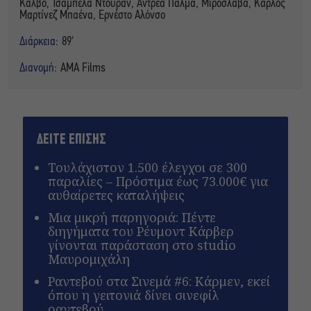
Κάλβο, Τσαμπέλα Ντουράν, Άντρεα Πάλμα, Μιροσλάβα, Κάρλος
Μαρτίνεζ Μπαένα, Ερνέστο Αλόνσο
Διάρκεια:
89'
Διανομή:
AMA Films
ΔΕΙΤΕ ΕΠΙΣΗΣ
Τουλάχιστον 1.500 έλεγχοι σε 300
παραλίες – Πρόστιμα έως 73.000€ για
αυθαίρετες καταλήψεις
Μια μικρή παρηγοριά: Πέντε
διηγήματα του Ρέυμοντ Κάρβερ
γίνονται παράσταση στο studio
Μαυρομιχάλη
Ραντεβού στα Σινεμά #6: Κάρμεν, εκεί
όπου η γειτονιά δίνει σινεφίλ
ραντεβού