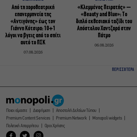
Από τη χοροθεατρική
«Κλεμμένος Πειρατής» –
επανερμηνεία της
«Beauty and Blue»: Το
«Αντιγόνης» έως τον
διπλό εκθεσιακό ταξίδι του
Γιάννη Κότσιρα: 10+1
Απόστολου Χαντζαρά στην
λόγοι να βγεις από το σπίτι
Πάτμο
αυτό το ΠΣΚ
06.08.2026
07.08.2026
ΠΕΡΙΣΣΟΤΕΡΑ
Ποιοι είμαστε
Διαφήμιση
Αποστολή Δελτίων Τύπου
Premium Content Services
Premium Network
Monopoli widgets
Πολιτική Απορρήτου
Οροι Χρήσης