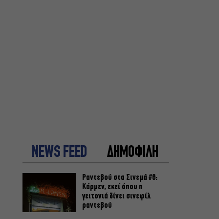
NEWS FEED
ΔΗΜΟΦΙΛΗ
Ραντεβού στα Σινεμά #6:
Κάρμεν, εκεί όπου η
γειτονιά δίνει σινεφίλ
ραντεβού