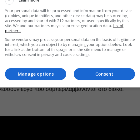
Learn more
Your personal data will be processed and information from your device
(cookies, unique identifiers, and other device data) may be stored by,
accessed by and shared with 212 partners, or used specifically by this
site. We and our partners may use precise geolocation data.
List of
partners.
Some vendors may process your personal data on the basis of legitimate
interest, which you can object to by managing your options below. Look
for a link at the bottom of this page or in the site menu to manage or
withdraw consent in privacy and cookie settings.
ε ο Μίκης Θεοδωράκης τον Στέφανο Κορκολή να
Manage options
Consent
ούμε να περάσετε ένα όμορφο βράδυ όπου ο Στέφανος
εύσουν έργα που συμπεριλαμβάνονται στο δίσκο.