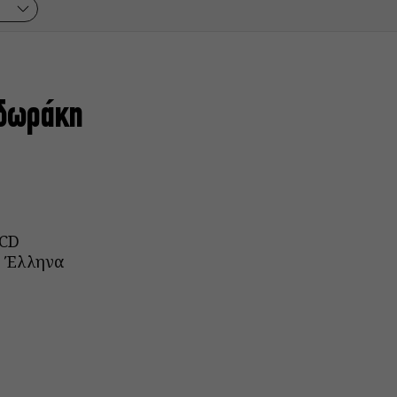
οδωράκη
 CD
υ Έλληνα