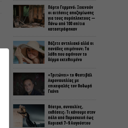
Πόρτο Γερμενό: Ξεκινούν
οι αιτήσεις αποζημίωσης
για τους πυρόπληκτους –
Πάνω από 100 σπίτια
καταστράφηκαν
Βάζετε αντηλιακό αλλά οι
πανάδες επιμένουν; Τα
λάθη που αφήνουν το
δέρμα εκτεθειμένο
«Τριτώνει» το Φεστιβάλ
Ακροναυπλίας με
επικεφαλής τον Θοδωρή
Γκόνη
Θέατρο, συναυλίες,
εκθέσεις: Τι κάνουμε στην
πόλη από Παρασκευή έως
Κυριακή 7-9 Αυγούστου