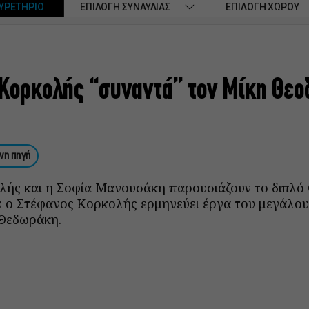
ΥΡΕΤΗΡΙΟ
ΕΠΙΛΟΓΗ ΣΥΝΑΥΛΙΑΣ
ΕΠΙΛΟΓΗ ΧΩΡΟΥ
Κορκολής “συναντά” τον Μίκη Θε
νη πηγή
ής και η Σοφία Μανουσάκη παρουσιάζουν το διπλό
υ ο Στέφανος Κορκολής ερμηνεύει έργα του μεγάλο
Θεδωράκη.