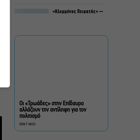
«Κλεμμένος Πειρατής» –
«Beauty and Blue»: Το
διπλό εκθεσιακό ταξίδι
του Απόστολου Χαντζαρά
στην Πάτμο
Artist Unknown – Η Ήβη
ήταν εδώ: Η συγκλονιστική
ιστορία της ζωγράφου
Ήβης Στάγκαλη στο
Δημοτικό Θέατρο Πειραιά
Conduit Ensemble:
Ανοιχτό κάλεσμα σε
μουσικούς για τη
Οι «Τρωάδες» στην Επίδαυρο
δημιουργία ορχήστρας
αλλάζουν την αντίληψη για τον
δωματίου
πολιτισμό
DON'T MISS
Ο Θαυματοποιός: Το έργο
του πολυβραβευμένου