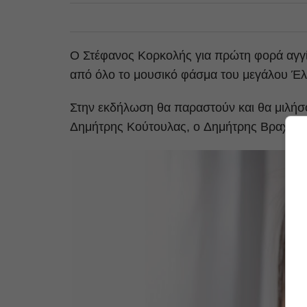
Ο Στέφανος Κορκολής για πρώτη φορά αγγί
από όλο το μουσικό φάσμα του μεγάλου Έλ
Στην εκδήλωση θα παραστούν και θα μιλήσ
Δημήτρης Κούτουλας, o Δημήτρης Βραχνός,