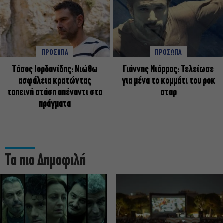
ΠΡΟΣΩΠΑ
ΠΡΟΣΩΠΑ
Tάσος Ιορδανίδης: Νιώθω
Γιάννης Νιάρρος: Τελείωσε
ασφάλεια κρατώντας
για μένα το κομμάτι του ροκ
ταπεινή στάση απέναντι στα
σταρ
πράγματα
Τα πιο Δημοφιλή