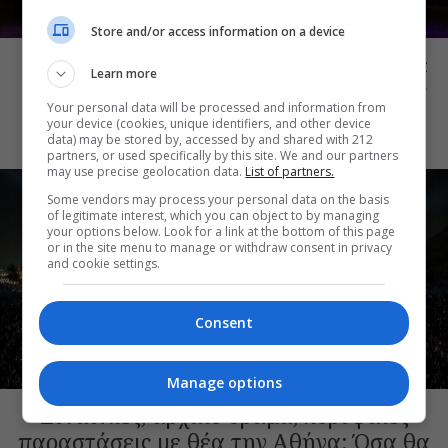
ΜΟΥΣΙΚΑ ΝΕΑ
Store and/or access information on a device
Conduit Ensemble: Ανοιχτό κάλεσμα σε
Learn more
μουσικούς για τη δημιουργία ορχήστρας
Your personal data will be processed and information from
δωματίου
your device (cookies, unique identifiers, and other device
data) may be stored by, accessed by and shared with 212
partners, or used specifically by this site. We and our partners
may use precise geolocation data.
List of partners.
Some vendors may process your personal data on the basis
of legitimate interest, which you can object to by managing
your options below. Look for a link at the bottom of this page
or in the site menu to manage or withdraw consent in privacy
and cookie settings.
Consent
ΘΕΑΤΡΙΚΑ ΝΕΑ
Manage options
Συναυλίες, αρχαίο δράμα, κορυφαίες
παραστάσεις με θέα την Αθήνα: Όσα θα