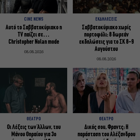
CINE NEWS
ΕΚΔΗΛΩΣΕΙΣ
Αυτό το Σαββατοκύριακο η
Σαββατοκύριακο χωρίς
TV παίζει σε…
πορτοφόλι: 8 δωρεάν
Christopher Nolan mode
εκδηλώσεις για το ΣΚ 8-9
Αυγούστου
08.08.2026
08.08.2026
ΘΕΑΤΡΟ
ΘΕΑΤΡΟ
Οι Λέξεις των Άλλων, του
Δικός σου, Φραντς: Η
Μάνου Θηραίου για 3ο
παράσταση του Αλέξανδρου