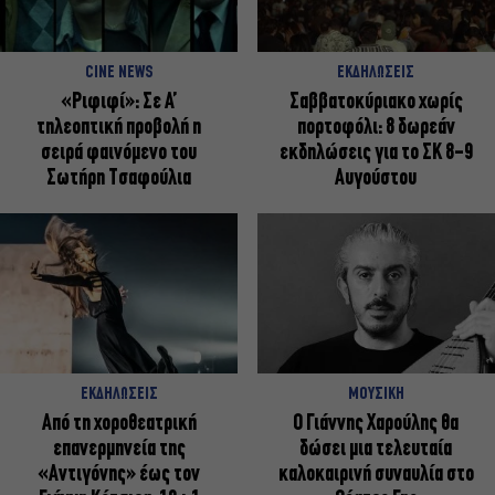
CINE NEWS
ΕΚΔΗΛΩΣΕΙΣ
«Ριφιφί»: Σε Α’
Σαββατοκύριακο χωρίς
τηλεοπτική προβολή η
πορτοφόλι: 8 δωρεάν
σειρά φαινόμενο του
εκδηλώσεις για το ΣΚ 8-9
Σωτήρη Τσαφούλια
Αυγούστου
ΕΚΔΗΛΩΣΕΙΣ
ΜΟΥΣΙΚΗ
Από τη χοροθεατρική
Ο Γιάννης Χαρούλης θα
επανερμηνεία της
δώσει μια τελευταία
«Αντιγόνης» έως τον
καλοκαιρινή συναυλία στο