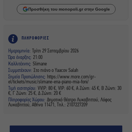
Προσθήκη του monopoli.gr στην Google
ΠΛΗΡΟΦΟΡΙΕΣ
Ημερομηνία:
Τρίτη 29 Σεπτεμβρίου 2026
Ώρα έναρξης:
21:00
Καλλιτέχνης:
Slimane
Συμμετέχουν:
Στο πιάνο ο Yaacov Salah
Σημεία Προπώλησης:
https://www.more.com/gr-
el/tickets/music/slimane-ena-piano-mia-foni/
Τιμή εισιτηρίου:
VVIP: 80 €, VIP: 60 €, A Ζώνη: 45 €, Β Ζώνη: 30
€, Γ Ζώνη: 25 €, Δ Ζώνη: 20 €
Πληροφορίες Χώρου:
Δημοτικό Θέατρο Λυκαβηττού, Λόφος
Λυκαβηττού, Αθήνα 11471, Τηλ.: 2107227209