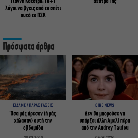
Γιάννη Κότσιρα: 10+1
Θέατρο Γης
λόγοι να βγεις από το σπίτι
αυτό το ΠΣΚ
Πρόσφατα άρθρα
ΕΙΔΑΜΕ / ΠΑΡΑΣΤΑΣΕΙΣ
CINE NEWS
Όσα μάς άρεσαν (ή μάς
Δεν θα μπορούσε να
χάλασαν) αυτή την
υπάρξει άλλη Αμελί πέρα
εβδομάδα
από την Audrey Tautou
09.08.2026
09.08.2026