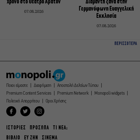
χρόνο στο Θέατρο Άβατον
Διαμαντή ξανά στην
Γερμανόφωνη Ευαγγελική
07.08.2026
Εκκλησία
07.08.2026
ΠΕΡΙΣΣΟΤΕΡΑ
Ποιοι είμαστε
Διαφήμιση
Αποστολή Δελτίων Τύπου
Premium Content Services
Premium Network
Monopoli widgets
Πολιτική Απορρήτου
Οροι Χρήσης
ΙΣΤΟΡΙΕΣ
ΠΡΟΣΩΠΑ
ΤΙ ΝΕΑ;
ΒΙΒΛΙΟ
ΕΥ ΖΗΝ
ΣΙΝΕΜΑ