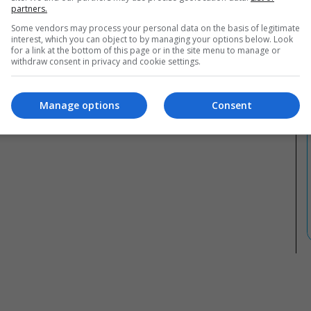
partners.
Some vendors may process your personal data on the basis of legitimate
interest, which you can object to by managing your options below. Look
for a link at the bottom of this page or in the site menu to manage or
withdraw consent in privacy and cookie settings.
Manage options
Consent