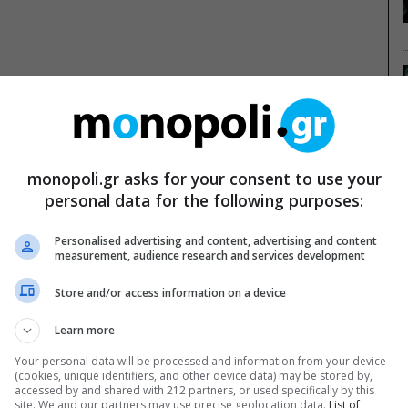
νάση Τριαρίδη για δεύτερη χρονιά στο ΠΛΥΦΑ
monopoli.gr asks for your consent to use your
personal data for the following purposes:
ς παράστασης σε Αθήνα και Ζυρίχη, το "Μένγκελε" του Θανάση
αι ξανά αυτό τον Οκτώβριο στην Αθήνα.
Personalised advertising and content, advertising and content
7/10/2026
measurement, audience research and services development
:00
0
Store and/or access information on a device
Learn more
Your personal data will be processed and information from your device
(cookies, unique identifiers, and other device data) may be stored by,
accessed by and shared with 212 partners, or used specifically by this
site. We and our partners may use precise geolocation data.
List of