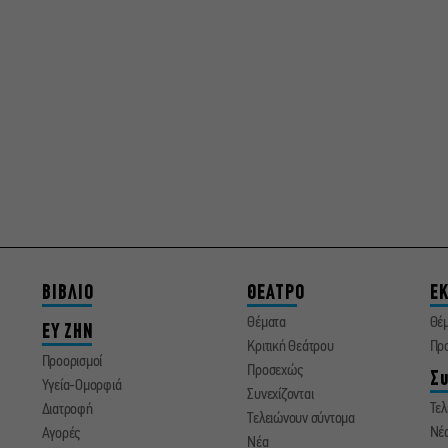
ΒΙΒΛΙΟ
ΘΕΑΤΡΟ
ΕΚ
Θέματα
Θέ
ΕΥ ΖΗΝ
Κριτική Θεάτρου
Πρ
Προορισμοί
Προσεχώς
Συ
Υγεία-Ομορφιά
Συνεχίζονται
Τελ
Διατροφή
Τελειώνουν σύντομα
Νέ
Αγορές
Νέα