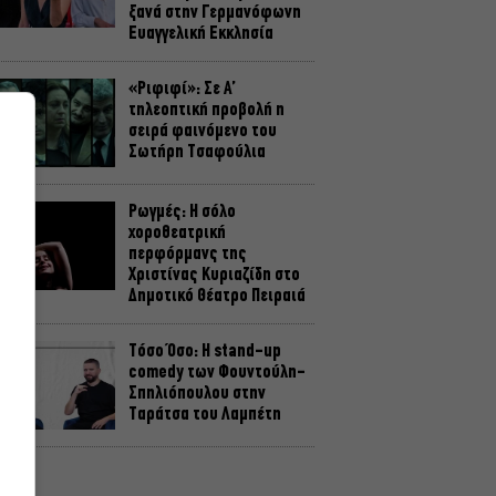
ξανά στην Γερμανόφωνη
Ευαγγελική Εκκλησία
«Ριφιφί»: Σε Α’
τηλεοπτική προβολή η
σειρά φαινόμενο του
Σωτήρη Τσαφούλια
Ρωγμές: Η σόλο
χοροθεατρική
περφόρμανς της
Χριστίνας Κυριαζίδη στο
Δημοτικό Θέατρο Πειραιά
Τόσο Όσο: Η stand-up
comedy των Φουντούλη-
Σπηλιόπουλου στην
Ταράτσα του Λαμπέτη
Μιρέλα Πάχου – Αδάμ
Τσαρούχης: Τα αξέχαστα