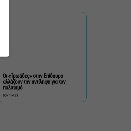
ντουέτα του ελληνικού
σινεμά στην Ταράτσα του
Λαμπέτη
Μουσική Τεχνόπολη 2026:
Η συναυλιακή σεζόν
κορυφώνεται τον
Σεπτέμβριο
Τουλάχιστον 1.500 έλεγχοι
σε 300 παραλίες –
Πρόστιμα έως 73.000€ για
Οι «Τρωάδες» στην Επίδαυρο
αυθαίρετες καταλήψεις
αλλάζουν την αντίληψη για τον
πολιτισμό
Μια μικρή παρηγοριά:
DON'T MISS
Πέντε διηγήματα του
Ρέυμοντ Κάρβερ γίνονται
παράσταση στο studio
Μαυρομιχάλη