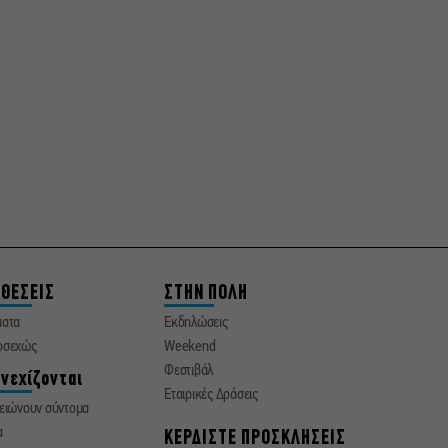
Ραντεβού στα Σινεμά #6:
Κάρμεν, εκεί όπου η
γειτονιά δίνει σινεφίλ
ραντεβού
ΘΕΣΕΙΣ
ΣΤΗΝ ΠΟΛΗ
ματα
Εκδηλώσεις
οσεχώς
Weekend
Φεστιβάλ
νεχίζονται
Εταιρικές Δράσεις
ειώνουν σύντομα
α
ΚΕΡΔΙΣΤΕ ΠΡΟΣΚΛΗΣΕΙΣ