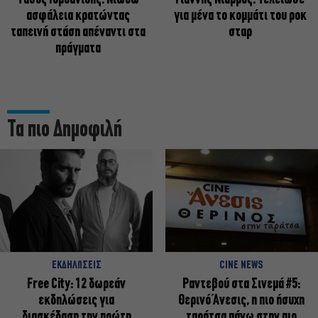
ασφάλεια κρατώντας
για μένα το κομμάτι του ροκ
ταπεινή στάση απέναντι στα
σταρ
πράγματα
Τα πιο Δημοφιλή
ΕΚΔΗΛΩΣΕΙΣ
CINE NEWS
Free City: 12 δωρεάν
Ραντεβού στα Σινεμά #5:
εκδηλώσεις για
Θερινό Άνεσις, η πιο ήσυχη
διασκέδαση την πρώτη
ταράτσα πάνω στην πιο