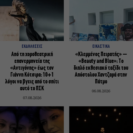
ΕΚΔΗΛΩΣΕΙΣ
ΕΙΚΑΣΤΙΚΑ
Από τη χοροθεατρική
«Κλεμμένος Πειρατής» –
επανερμηνεία της
«Beauty and Blue»: Το
«Αντιγόνης» έως τον
διπλό εκθεσιακό ταξίδι του
Γιάννη Κότσιρα: 10+1
Απόστολου Χαντζαρά στην
λόγοι να βγεις από το σπίτι
Πάτμο
αυτό το ΠΣΚ
06.08.2026
07.08.2026