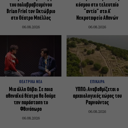
του πολυβραβευμένου
κόσμου στο τελευταίο
Brian Friel τον Οκτώβριο
“αντίο” στο Α’
στο Θέατρο Μπέλλος
Νεκροταφείο Αθηνών
06.08.2026
06.08.2026
ΘΕΑΤΡΙΚΑ ΝΕΑ
ΕΠΙΚΑΙΡΑ
Μια άλλη Θήβα: Σε ποια
ΥΠΠΟ: Αναβαθμίζεται ο
αθηναϊκά θέατρα θα δούμε
αρχαιολογικός χώρος του
την παράσταση το
Ραμνούντος
Φθινόπωρο
06.08.2026
06.08.2026