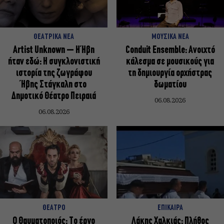
ΘΕΑΤΡΙΚΑ ΝΕΑ
ΜΟΥΣΙΚΑ ΝΕΑ
Artist Unknown – Η Ήβη
Conduit Ensemble: Ανοιχτό
ήταν εδώ: Η συγκλονιστική
κάλεσμα σε μουσικούς για
ιστορία της ζωγράφου
τη δημιουργία ορχήστρας
Ήβης Στάγκαλη στο
δωματίου
Δημοτικό Θέατρο Πειραιά
06.08.2026
06.08.2026
ΘΕΑΤΡΟ
ΕΠΙΚΑΙΡΑ
Ο Θαυματοποιός: Το έργο
Λάκης Χαλκιάς: Πλήθος