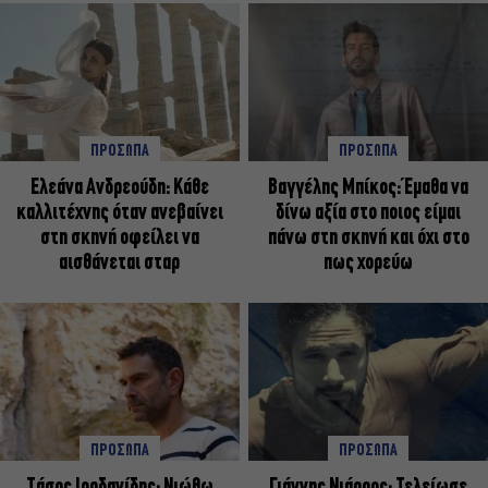
ΠΡΟΣΩΠΑ
ΠΡΟΣΩΠΑ
Ελεάνα Ανδρεούδη: Κάθε
Βαγγέλης Μπίκος: Έμαθα να
καλλιτέχνης όταν ανεβαίνει
δίνω αξία στο ποιος είμαι
στη σκηνή οφείλει να
πάνω στη σκηνή και όχι στο
αισθάνεται σταρ
πως χορεύω
ΠΡΟΣΩΠΑ
ΠΡΟΣΩΠΑ
Tάσος Ιορδανίδης: Νιώθω
Γιάννης Νιάρρος: Τελείωσε