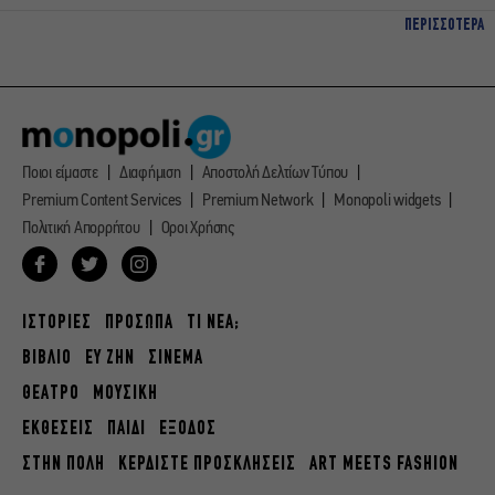
ΠΕΡΙΣΣΟΤΕΡΑ
Ποιοι είμαστε
Διαφήμιση
Αποστολή Δελτίων Τύπου
Premium Content Services
Premium Network
Monopoli widgets
Πολιτική Απορρήτου
Οροι Χρήσης
ΙΣΤΟΡΙΕΣ
ΠΡΟΣΩΠΑ
ΤΙ ΝΕΑ;
ΒΙΒΛΙΟ
ΕΥ ΖΗΝ
ΣΙΝΕΜΑ
ΘΕΑΤΡΟ
ΜΟΥΣΙΚΗ
ΕΚΘΕΣΕΙΣ
ΠΑΙΔΙ
ΕΞΟΔΟΣ
ΣΤΗΝ ΠΟΛΗ
ΚΕΡΔΙΣΤΕ ΠΡΟΣΚΛΗΣΕΙΣ
ART MEETS FASHION