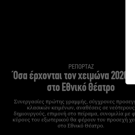
ΡΕΠΟΡΤΑΖ
Όσα έρχονται τον χειμώνα 2026-
στο Εθνικό Θέατρο
Συνεργασίες πρώτης γραμμής, σύγχρονες προσεγγ
κλασικών κειμένων, αναθέσεις σε νεότερους
δημιουργούς, επιμονή στο πείραμα, συνομιλία με 
κύρους του εξωτερικού θα φέρουν τον προσεχή χ
στο Εθνικό Θέατρο.