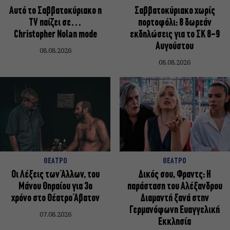
Αυτό το Σαββατοκύριακο η
Σαββατοκύριακο χωρίς
TV παίζει σε…
πορτοφόλι: 8 δωρεάν
Christopher Nolan mode
εκδηλώσεις για το ΣΚ 8-9
Αυγούστου
08.08.2026
08.08.2026
ΘΕΑΤΡΟ
ΘΕΑΤΡΟ
Οι Λέξεις των Άλλων, του
Δικός σου, Φραντς: Η
Μάνου Θηραίου για 3ο
παράσταση του Αλέξανδρου
χρόνο στο Θέατρο Άβατον
Διαμαντή ξανά στην
Γερμανόφωνη Ευαγγελική
07.08.2026
Εκκλησία