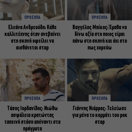
ΠΡΟΣΩΠΑ
ΠΡΟΣΩΠΑ
Ελεάνα Ανδρεούδη: Κάθε
Βαγγέλης Μπίκος: Έμαθα να
καλλιτέχνης όταν ανεβαίνει
δίνω αξία στο ποιος είμαι
στη σκηνή οφείλει να
πάνω στη σκηνή και όχι στο
αισθάνεται σταρ
πως χορεύω
ΠΡΟΣΩΠΑ
ΠΡΟΣΩΠΑ
Tάσος Ιορδανίδης: Νιώθω
Γιάννης Νιάρρος: Τελείωσε
ασφάλεια κρατώντας
για μένα το κομμάτι του ροκ
ταπεινή στάση απέναντι στα
σταρ
πράγματα