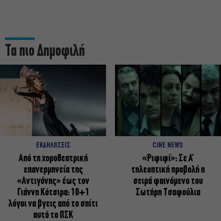
Τα πιο Δημοφιλή
ΕΚΔΗΛΩΣΕΙΣ
CINE NEWS
Από τη χοροθεατρική
«Ριφιφί»: Σε Α’
επανερμηνεία της
τηλεοπτική προβολή η
«Αντιγόνης» έως τον
σειρά φαινόμενο του
Γιάννη Κότσιρα: 10+1
Σωτήρη Τσαφούλια
λόγοι να βγεις από το σπίτι
αυτό το ΠΣΚ