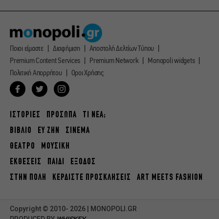
Ποιοι είμαστε
Διαφήμιση
Αποστολή Δελτίων Τύπου
Premium Content Services
Premium Network
Monopoli widgets
Πολιτική Απορρήτου
Οροι Χρήσης
ΙΣΤΟΡΙΕΣ
ΠΡΟΣΩΠΑ
ΤΙ ΝΕΑ;
ΒΙΒΛΙΟ
ΕΥ ΖΗΝ
ΣΙΝΕΜΑ
ΘΕΑΤΡΟ
ΜΟΥΣΙΚΗ
ΕΚΘΕΣΕΙΣ
ΠΑΙΔΙ
ΕΞΟΔΟΣ
ΣΤΗΝ ΠΟΛΗ
ΚΕΡΔΙΣΤΕ ΠΡΟΣΚΛΗΣΕΙΣ
ART MEETS FASHION
Copyright © 2010- 2026 | MONOPOLI.GR
PRODUCED BY
WHISKEY