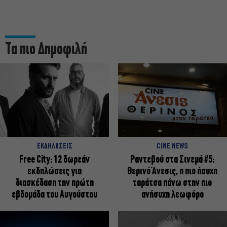
Τα πιο Δημοφιλή
ΕΚΔΗΛΩΣΕΙΣ
CINE NEWS
Free City: 12 δωρεάν
Ραντεβού στα Σινεμά #5:
εκδηλώσεις για
Θερινό Άνεσις, η πιο ήσυχη
διασκέδαση την πρώτη
ταράτσα πάνω στην πιο
εβδομάδα του Αυγούστου
ανήσυχη λεωφόρο