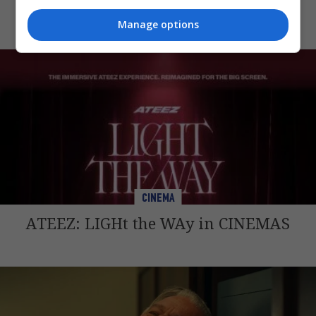
Katseye: Wild Hearts
Manage options
CINEMA
ATEEZ: LIGHt the WAy in CINEMAS