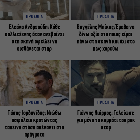
ΠΡΟΣΩΠΑ
ΠΡΟΣΩΠΑ
Ελεάνα Ανδρεούδη: Κάθε
Βαγγέλης Μπίκος: Έμαθα να
καλλιτέχνης όταν ανεβαίνει
δίνω αξία στο ποιος είμαι
στη σκηνή οφείλει να
πάνω στη σκηνή και όχι στο
αισθάνεται σταρ
πως χορεύω
ΠΡΟΣΩΠΑ
ΠΡΟΣΩΠΑ
Tάσος Ιορδανίδης: Νιώθω
Γιάννης Νιάρρος: Τελείωσε
ασφάλεια κρατώντας
για μένα το κομμάτι του ροκ
ταπεινή στάση απέναντι στα
σταρ
πράγματα