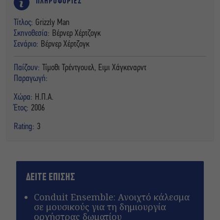
ΠΛΗΡΟΦΟΡΙΕΣ
Τίτλος:
Grizzly Man
Σκηνοθεσία:
Βέρνερ Χέρτζογκ
Σενάριο:
Βέρνερ Χέρτζογκ
Παίζουν:
Τίμοθι Τρέντγουελ, Ειμι Χάγκεναρντ
Παραγωγή:
Χώρα:
Η.Π.Α.
Έτος:
2006
Rating:
3
ΔΕΙΤΕ ΕΠΙΣΗΣ
Conduit Ensemble: Ανοιχτό κάλεσμα
σε μουσικούς για τη δημιουργία
ορχήστρας δωματίου