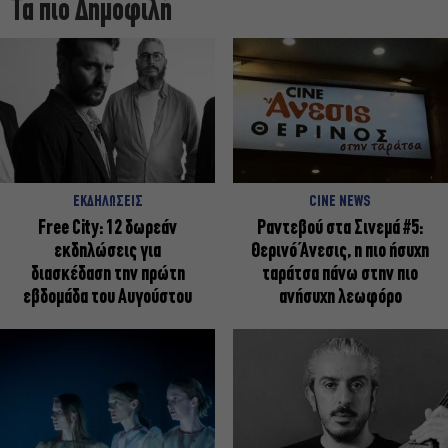
Τα πιο Δημοφιλή
ΕΚΔΗΛΩΣΕΙΣ
CINE NEWS
Free City: 12 δωρεάν
Ραντεβού στα Σινεμά #5:
εκδηλώσεις για
Θερινό Άνεσις, η πιο ήσυχη
διασκέδαση την πρώτη
ταράτσα πάνω στην πιο
εβδομάδα του Αυγούστου
ανήσυχη λεωφόρο