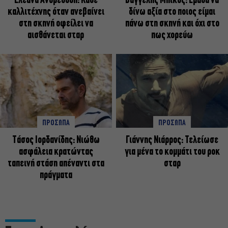
Ελεάνα Ανδρεούδη: Κάθε
Βαγγέλης Μπίκος: Έμαθα να
καλλιτέχνης όταν ανεβαίνει
δίνω αξία στο ποιος είμαι
στη σκηνή οφείλει να
πάνω στη σκηνή και όχι στο
αισθάνεται σταρ
πως χορεύω
ΠΡΟΣΩΠΑ
ΠΡΟΣΩΠΑ
Tάσος Ιορδανίδης: Νιώθω
Γιάννης Νιάρρος: Τελείωσε
ασφάλεια κρατώντας
για μένα το κομμάτι του ροκ
ταπεινή στάση απέναντι στα
σταρ
πράγματα