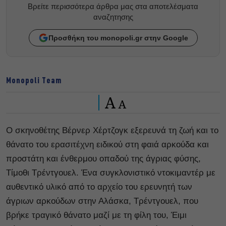
Βρείτε περισσότερα άρθρα μας στα αποτελέσματα
αναζητησης
Προσθήκη του monopoli.gr στην Google
Monopoli Team
A
A
Ο σκηνοθέτης Βέρνερ Χέρτζογκ εξερευνά τη ζωή και το
θάνατο του ερασιτέχνη ειδικού στη φαιά αρκούδα και
προστάτη και ένθερμου οπαδού της άγριας φύσης,
Τίμοθι Τρέντγουελ. Ένα συγκλονιστικό ντοκιμαντέρ με
αυθεντικό υλικό από το αρχείο του ερευνητή των
άγριων αρκούδων στην Αλάσκα, Τρέντγουελ, που
βρήκε τραγικό θάνατο μαζί με τη φίλη του, Έιμι