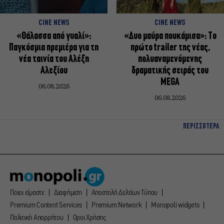
CINE NEWS
CINE NEWS
«Θάλασσα από γυαλί»:
«Δυο μαύρα πουκάμισα»: Το
Παγκόσμια πρεμιέρα για τη
πρώτο trailer της νέας,
νέα ταινία του Αλέξη
πολυαναμενόμενης
Αλεξίου
δραματικής σειράς του
MEGA
06.08.2026
06.08.2026
ΠΕΡΙΣΣΟΤΕΡΑ
Ποιοι είμαστε
Διαφήμιση
Αποστολή Δελτίων Τύπου
Premium Content Services
Premium Network
Monopoli widgets
Πολιτική Απορρήτου
Οροι Χρήσης