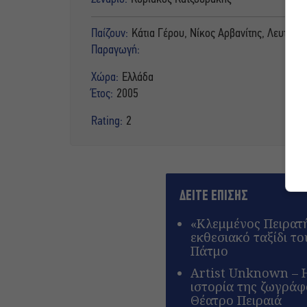
Παίζουν:
Κάτια Γέρου, Νίκος Αρβανίτης, Λευτέρ
Παραγωγή:
Χώρα:
Ελλάδα
Έτος:
2005
Rating:
2
ΔΕΙΤΕ ΕΠΙΣΗΣ
«Κλεμμένος Πειρατή
εκθεσιακό ταξίδι τ
Πάτμο
Artist Unknown – 
ιστορία της ζωγρά
Θέατρο Πειραιά