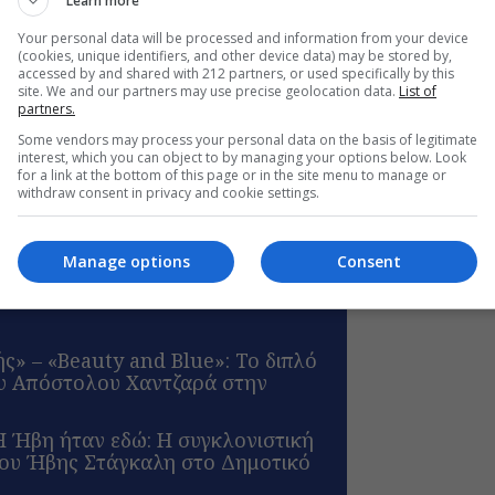
Learn more
Your personal data will be processed and information from your device
ης Μαρτίδης, Νίκος Καραθάνος, Μαρία Ζορμπά
(cookies, unique identifiers, and other device data) may be stored by,
accessed by and shared with 212 partners, or used specifically by this
site. We and our partners may use precise geolocation data.
List of
partners.
Some vendors may process your personal data on the basis of legitimate
interest, which you can object to by managing your options below. Look
for a link at the bottom of this page or in the site menu to manage or
withdraw consent in privacy and cookie settings.
Manage options
Consent
ς» – «Beauty and Blue»: Το διπλό
ου Απόστολου Χαντζαρά στην
Η Ήβη ήταν εδώ: Η συγκλονιστική
φου Ήβης Στάγκαλη στο Δημοτικό