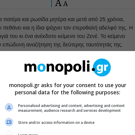
A
A
α πατέρα και ρωσίδα μητέρα και μετά από 25 χρόνια,
 πεθάνει και η ίδια ψάχνει τον ετεροθαλή αδελφό της. Η
γιά του κι ένα ανέκδοτο κείμενο του Ζενέ. Το κείμενο
ην επώδυνη αναζήτηση της δεύτερης ταυτότητάς της.
ρθρα μας στα αποτελέσματα αναζητησης
του monopoli.gr στην Google
monopoli.gr asks for your consent to use your
personal data for the following purposes:
Personalised advertising and content, advertising and content
measurement, audience research and services development
Store and/or access information on a device