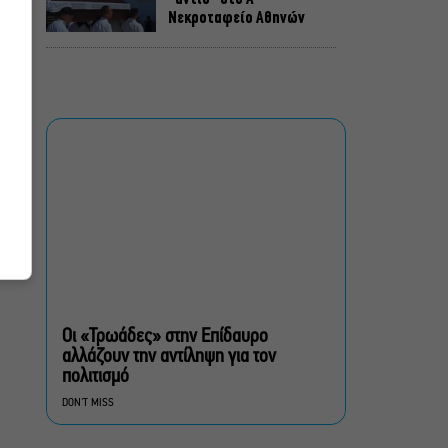
Νεκροταφείο Αθηνών
Μια άλλη Θήβα: Σε ποια
αθηναϊκά θέατρα θα δούμε
την παράσταση το
Φθινόπωρο
ΥΠΠΟ: Αναβαθμίζεται ο
αρχαιολογικός χώρος του
Ραμνούντος
Δήμος Αθηναίων:
Απομάκρυνση 240
τραπεζοκαθισμάτων σε 13
Οι «Τρωάδες» στην Επίδαυρο
επιχειρησιακές δράσεις
αλλάζουν την αντίληψη για τον
πολιτισμό
«Θάλασσα από γυαλί»:
DON'T MISS
Παγκόσμια πρεμιέρα για τη
νέα ταινία του Αλέξη