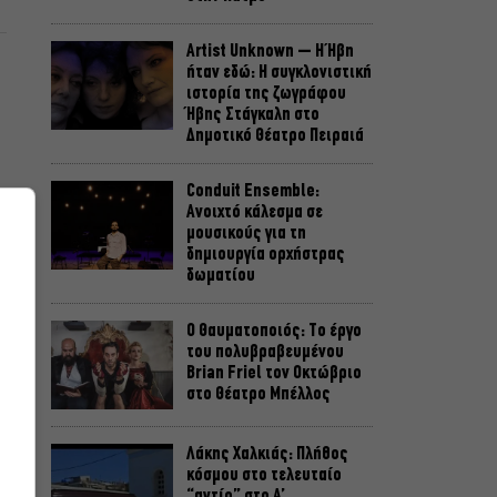
Artist Unknown – Η Ήβη
ήταν εδώ: Η συγκλονιστική
ιστορία της ζωγράφου
Ήβης Στάγκαλη στο
Δημοτικό Θέατρο Πειραιά
Conduit Ensemble:
Ανοιχτό κάλεσμα σε
μουσικούς για τη
δημιουργία ορχήστρας
δωματίου
Ο Θαυματοποιός: Το έργο
του πολυβραβευμένου
Brian Friel τον Οκτώβριο
στο Θέατρο Μπέλλος
Λάκης Χαλκιάς: Πλήθος
κόσμου στο τελευταίο
“αντίο” στο Α’