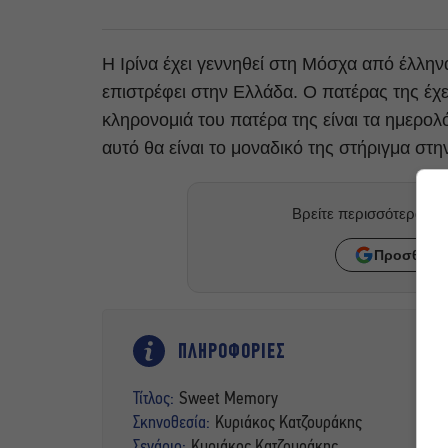
Η Ιρίνα έχει γεννηθεί στη Μόσχα από έλλην
επιστρέφει στην Ελλάδα. Ο πατέρας της έχει
κληρονομιά του πατέρα της είναι τα ημερολό
αυτό θα είναι το μοναδικό της στήριγμα στ
Βρείτε περισσότερα ά
Προσθήκη 
ΠΛΗΡΟΦΟΡΙΕΣ
Τίτλος:
Sweet Memory
Σκηνοθεσία:
Κυριάκος Κατζουράκης
Σενάριο:
Κυριάκος Κατζουράκης