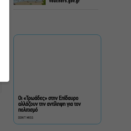
vouchers.gov.gr
Η μεγάλη φωτιά από τον
Κιθαιρώνα έως το Πόρτο
Γερμενό, σ’ ένα
συγκλονιστικό timelapse
Ο Γιάννης Χαρούλης θα
δώσει μια τελευταία
καλοκαιρινή συναυλία στο
Θέατρο Γης
πολίτες β’ κατηγορίας,
του Brian Friel για β’
σεζόν στο Θέατρο Τζένη
Οι «Τρωάδες» στην Επίδαυρο
Καρέζη
αλλάζουν την αντίληψη για τον
πολιτισμό
Στο «κόκκινο» ο κίνδυνος
DON'T MISS
πυρκαγιάς σήμερα σε
Αττική, Στερεά Ελλάδα και
Βόρειο Αιγαίο