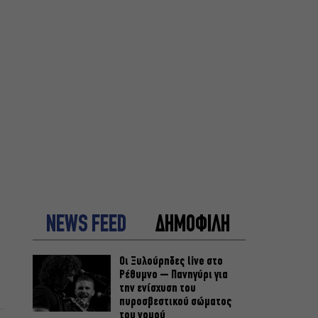
NEWS FEED
ΔΗΜΟΦΙΛΗ
Οι Ξυλούρηδες live στο
Ρέθυμνο – Πανηγύρι για
την ενίσχυση του
πυροσβεστικού σώματος
του νομού