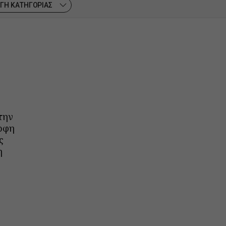
ΓΗ ΚΑΤΗΓΟΡΙΑΣ
την
ορφη
ς
η