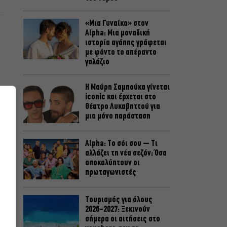
«Μια Γυναίκα» στον
Alpha: Μια μοναδική
ιστορία αγάπης γράφεται
με φόντο το απέραντο
γαλάζιο
Η Μαύρη Σαμπούκα γίνεται
iconic και έρχεται στο
Θέατρο Λυκαβηττού για
μια μόνο παράσταση
Alpha: Το σόι σου – Τι
αλλάζει τη νέα σεζόν; Όσα
αποκαλύπτουν οι
πρωταγωνιστές
Τουρισμός για όλους
2026-2027: Ξεκινούν
σήμερα οι αιτήσεις στο