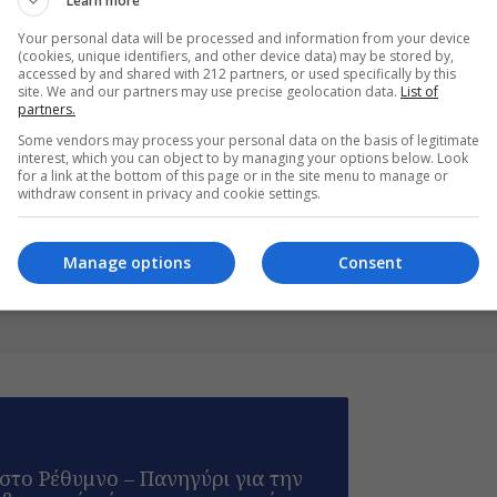
Learn more
Your personal data will be processed and information from your device
(cookies, unique identifiers, and other device data) may be stored by,
accessed by and shared with 212 partners, or used specifically by this
site. We and our partners may use precise geolocation data.
List of
partners.
Some vendors may process your personal data on the basis of legitimate
interest, which you can object to by managing your options below. Look
πράσι, Τομ Γουέιτς
for a link at the bottom of this page or in the site menu to manage or
withdraw consent in privacy and cookie settings.
Manage options
Consent
 στο Ρέθυμνο – Πανηγύρι για την