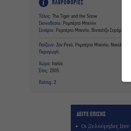
ΠΛΗΡΟΦΟΡΙΕΣ
Τίτλος:
The Tiger and the Snow
Σκηνοθεσία:
Ρομπέρτο Μπενίνι
Σενάριο:
Ρομπέρτο Μπενίνι, Βιντσέτζο Σεράμι
Παίζουν:
Ζαν Ρενό, Ρομπέρτο Μπενίνι, Νικολέτα Μ
Παραγωγή:
Χώρα:
Ιταλία
Έτος:
2005
Rating:
2
ΔΕΙΤΕ ΕΠΙΣΗΣ
Οι Ξυλούρηδες live