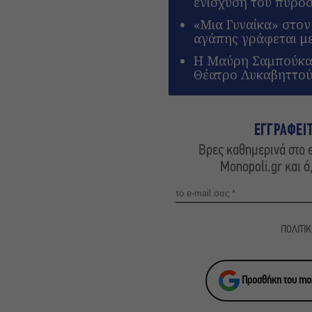
ενίσχυση του πυρο
«Μια Γυναίκα» στον
αγάπης γράφεται μ
Η Μαύρη Σαμπούκα γ
Θέατρο Λυκαβηττού
ΕΓΓΡΑΦΕΙ
Βρες καθημερινά στο e
Monopoli.gr και ό
ΠΟΛΙΤΙ
Προσθήκη του mon