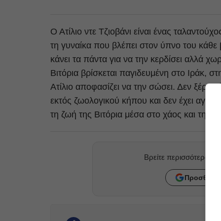
Ο Ατίλιο ντε Τζιοβάνι είναι ένας ταλαντούχ
τη γυναίκα που βλέπει στον ύπνο του κάθε
κάνει τα πάντα για να την κερδίσει αλλά χωρ
Βιτόρια βρίσκεται παγιδευμένη στο Ιράκ, στ
Ατίλιο αποφασίζει να την σώσει. Δεν ξέρει,
εκτός ζωολογικού κήπου και δεν έχει αγγίξε
τη ζωή της Βιτόρια μέσα στο χάος και την 
Βρείτε περισσότερα ά
Προσθήκη 