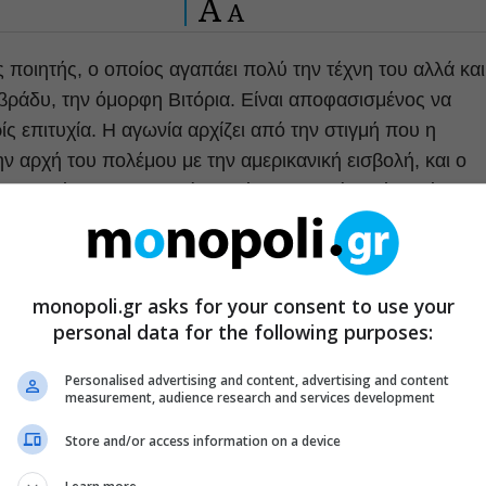
A
A
ος ποιητής, ο οποίος αγαπάει πολύ την τέχνη του αλλά και
 βράδυ, την όμορφη Βιτόρια. Είναι αποφασισμένος να
ίς επιτυχία. Η αγωνία αρχίζει από την στιγμή που η
ην αρχή του πολέμου με την αμερικανική εισβολή, και ο
 όμως, λέξη στα αραβικά, δεν έχει ξαναδεί ποτέ καμήλα
ι όπλο στη ζωή του. Ωστόσο, θα αγωνιστεί για να σώσει
καταστροφή.
monopoli.gr asks for your consent to use your
personal data for the following purposes:
ρθρα μας στα αποτελέσματα αναζητησης
Personalised advertising and content, advertising and content
του monopoli.gr στην Google
measurement, audience research and services development
Store and/or access information on a device