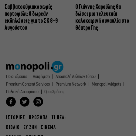
Σαββατοκύριακο χωρίς
Ο Γιάννης Χαρούλης θα
πορτοφόλι: 8 δωρεάν
δώσει μια τελευταία
εκδηλώσεις για το ΣΚ 8-9
καλοκαιρινή συναυλία στο
Αυγούστου
Θέατρο Γης
Ποιοι είμαστε
Διαφήμιση
Αποστολή Δελτίων Τύπου
Premium Content Services
Premium Network
Monopoli widgets
Πολιτική Απορρήτου
Οροι Χρήσης
ΙΣΤΟΡΙΕΣ
ΠΡΟΣΩΠΑ
ΤΙ ΝΕΑ;
ΒΙΒΛΙΟ
ΕΥ ΖΗΝ
ΣΙΝΕΜΑ