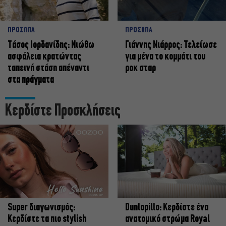
ΠΡΟΣΩΠΑ
ΠΡΟΣΩΠΑ
Tάσος Ιορδανίδης: Νιώθω
Γιάννης Νιάρρος: Τελείωσε
ασφάλεια κρατώντας
για μένα το κομμάτι του
ταπεινή στάση απέναντι
ροκ σταρ
στα πράγματα
Κερδίστε Προσκλήσεις
Super διαγωνισμός:
Dunlopillo: Κερδίστε ένα
Κερδίστε τα πιο stylish
ανατομικό στρώμα Royal