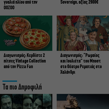
γυαλιά ηλίου από την
Sovereign, αξίας 2900€
OOZOO
Διαγωνισμός: Κερδίστε 2
Διαγωνισμός: “Ρωμαίος
πίτσες Vintage Collection
και Ιουλιέτα” του Μποστ
από την Pizza Fan
στο Θέατρο Ρεματιάς στο
Χαλάνδρι
Τα πιο Δημοφιλή