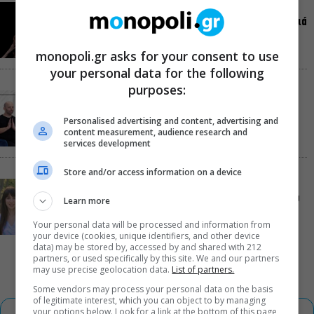
Ρωγμές: Η σόλο χοροθεατρική περφόρμανς της
Χριστίνας Κυριαζίδη στο Δημοτικό Θέατρο Πειραιά
monopoli.gr asks for your consent to use
your personal data for the following
purposes:
Τόσο Όσο: Η stand-up comedy των Φουντούλη-
Σπηλιόπουλου στην Ταράτσα του Λαμπέτη
Personalised advertising and content, advertising and
content measurement, audience research and
services development
Store and/or access information on a device
Μιρέλα Πάχου – Αδάμ Τσαρούχης: Τα αξέχαστα
ντουέτα του ελληνικού σινεμά στην Ταράτσα του
Learn more
Λαμπέτη
Your personal data will be processed and information from
your device (cookies, unique identifiers, and other device
data) may be stored by, accessed by and shared with 212
partners, or used specifically by this site. We and our partners
may use precise geolocation data.
List of partners.
Some vendors may process your personal data on the basis
of legitimate interest, which you can object to by managing
your options below. Look for a link at the bottom of this page