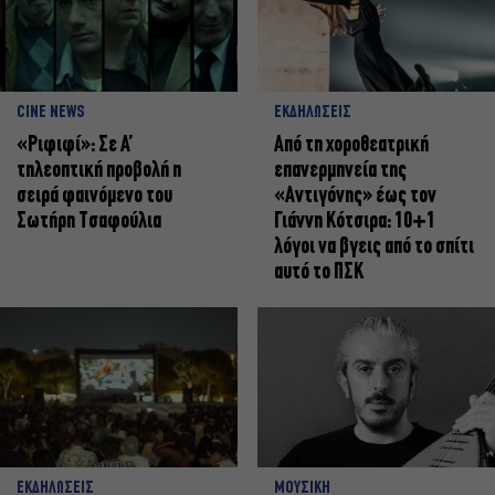
CINE NEWS
ΕΚΔΗΛΩΣΕΙΣ
«Ριφιφί»: Σε Α’
Από τη χοροθεατρική
τηλεοπτική προβολή η
επανερμηνεία της
σειρά φαινόμενο του
«Αντιγόνης» έως τον
Σωτήρη Τσαφούλια
Γιάννη Κότσιρα: 10+1
λόγοι να βγεις από το σπίτι
αυτό το ΠΣΚ
ΕΚΔΗΛΩΣΕΙΣ
ΜΟΥΣΙΚΗ