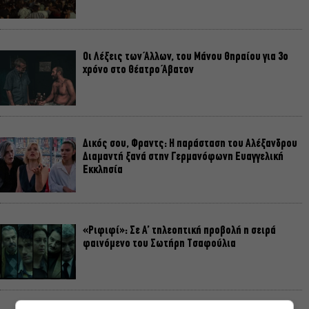
Οι Λέξεις των Άλλων, του Μάνου Θηραίου για 3ο
χρόνο στο Θέατρο Άβατον
Δικός σου, Φραντς: Η παράσταση του Αλέξανδρου
Διαμαντή ξανά στην Γερμανόφωνη Ευαγγελική
Εκκλησία
«Ριφιφί»: Σε Α’ τηλεοπτική προβολή η σειρά
φαινόμενο του Σωτήρη Τσαφούλια