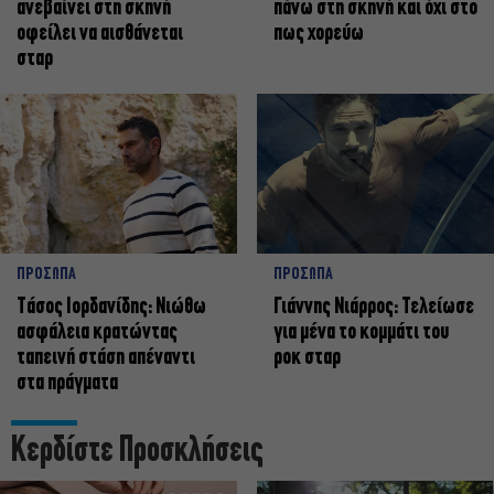
ανεβαίνει στη σκηνή
πάνω στη σκηνή και όχι στο
οφείλει να αισθάνεται
πως χορεύω
σταρ
ΠΡΟΣΩΠΑ
ΠΡΟΣΩΠΑ
Tάσος Ιορδανίδης: Νιώθω
Γιάννης Νιάρρος: Τελείωσε
ασφάλεια κρατώντας
για μένα το κομμάτι του
ταπεινή στάση απέναντι
ροκ σταρ
στα πράγματα
Κερδίστε Προσκλήσεις