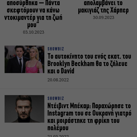
αποσύρθηκα – Πάντα
απολαμβάνει το
σκεφτόμουν να κάνω
μακιγιάζ της Χάρπερ
ντοκιμαντέρ για τη ζωή
30.09.2023
μου”
03.10.2023
SHOWBIZ
Το αυτοκίνητο του ενός εκατ. του
Brooklyn Beckham θα το ζήλευε
και ο David
20.08.2022
SHOWBIZ
Ντέιβιντ Μπέκαμ: Παραχώρησε το
Instagram του σε Ουκρανή γιατρό
και μοιράστηκε τη φρίκη του
πολέμου
21.03.2022