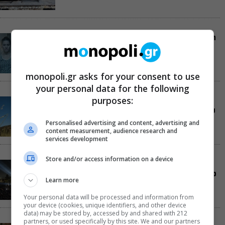
«Θάλασσα από γυαλί»: Παγκόσμια πρεμιέρα για τη
νέα ταινία του Αλέξη Αλεξίου
monopoli.gr asks for your consent to use
your personal data for the following
purposes:
«Δυο μαύρα πουκάμισα»: Το πρώτο trailer της
νέας, πολυαναμενόμενης δραματικής σειράς του
MEGA
Personalised advertising and content, advertising and
content measurement, audience research and
services development
Store and/or access information on a device
Συναυλίες, αρχαίο δράμα, κορυφαίες
παραστάσεις με θέα την Αθήνα: Όσα θα δούμε στο
Learn more
Θέατρο Λυκαβηττού μέχρι τον Οκτώβριο
Your personal data will be processed and information from
your device (cookies, unique identifiers, and other device
data) may be stored by, accessed by and shared with 212
partners, or used specifically by this site. We and our partners