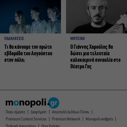
ΕΚΔΗΛΩΣΕΙΣ
ΜΟΥΣΙΚΗ
Τι θα κάνουμε την πρώτη
Ο Γιάννης Χαρούλης θα
εβδομάδα του Αυγούστου
δώσει μια τελευταία
στην πόλη;
καλοκαιρινή συναυλία στο
Θέατρο Γης
Ποιοι είμαστε
Διαφήμιση
Αποστολή Δελτίων Τύπου
Premium Content Services
Premium Network
Monopoli widgets
Πολιτική Απορρήτου
Οροι Χρήσης