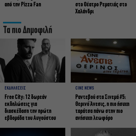
από την Pizza Fan
στο Θέατρο Ρεματιάς στο
Χαλάνδρι
Τα πιο Δημοφιλή
ΕΚΔΗΛΩΣΕΙΣ
CINE NEWS
Free City: 12 δωρεάν
Ραντεβού στα Σινεμά #5:
εκδηλώσεις για
Θερινό Άνεσις, η πιο ήσυχη
διασκέδαση την πρώτη
ταράτσα πάνω στην πιο
εβδομάδα του Αυγούστου
ανήσυχη λεωφόρο