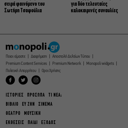
σειρά φαινόμενο του
για δύο τελευταίες
Σωτήρη Τσαφούλια
καλοκαιρινές συναυλίες
Ποιοι είμαστε
Διαφήμιση
Αποστολή Δελτίων Τύπου
Premium Content Services
Premium Network
Monopoli widgets
Πολιτική Απορρήτου
Οροι Χρήσης
ΙΣΤΟΡΙΕΣ
ΠΡΟΣΩΠΑ
ΤΙ ΝΕΑ;
ΒΙΒΛΙΟ
ΕΥ ΖΗΝ
ΣΙΝΕΜΑ
ΘΕΑΤΡΟ
ΜΟΥΣΙΚΗ
ΕΚΘΕΣΕΙΣ
ΠΑΙΔΙ
ΕΞΟΔΟΣ