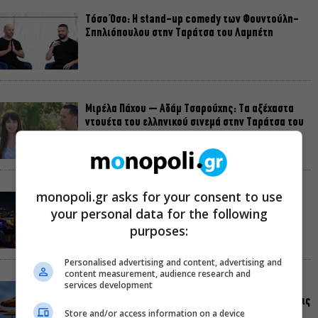
Τόσο Όσο: Η stand-up comedy των Φουντούλη-
Σπηλιόπουλου στην Ταράτσα του Λαμπέτη
Μιρέλα Πάχου – Αδάμ Τσαρούχης: Τα αξέχαστα
ντουέτα του ελληνικού σινεμά στην Ταράτσα του
Λαμπέτη
monopoli.gr asks for your consent to use
Μουσική Τεχνόπολη 2026: Η συναυλιακή σεζόν
your personal data for the following
κορυφώνεται τον Σεπτέμβριο
purposes:
Personalised advertising and content, advertising and
content measurement, audience research and
services development
Τουλάχιστον 1.500 έλεγχοι σε 300 παραλίες –
Πρόστιμα έως 73.000€ για αυθαίρετες καταλήψεις
Store and/or access information on a device