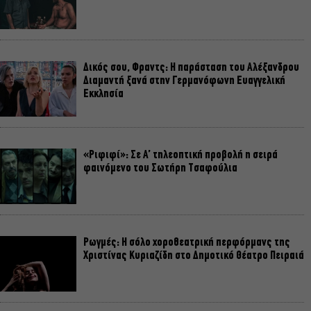
Δικός σου, Φραντς: Η παράσταση του Αλέξανδρου
Διαμαντή ξανά στην Γερμανόφωνη Ευαγγελική
Εκκλησία
«Ριφιφί»: Σε Α’ τηλεοπτική προβολή η σειρά
φαινόμενο του Σωτήρη Τσαφούλια
Ρωγμές: Η σόλο χοροθεατρική περφόρμανς της
Χριστίνας Κυριαζίδη στο Δημοτικό Θέατρο Πειραιά