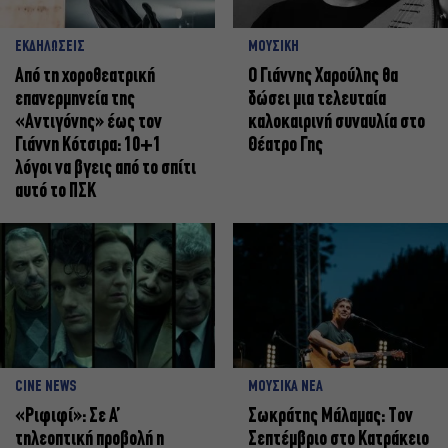
ΕΚΔΗΛΩΣΕΙΣ
ΜΟΥΣΙΚΗ
Από τη χοροθεατρική
Ο Γιάννης Χαρούλης θα
επανερμηνεία της
δώσει μια τελευταία
«Αντιγόνης» έως τον
καλοκαιρινή συναυλία στο
Γιάννη Κότσιρα: 10+1
Θέατρο Γης
λόγοι να βγεις από το σπίτι
αυτό το ΠΣΚ
CINE NEWS
ΜΟΥΣΙΚΑ ΝΕΑ
«Ριφιφί»: Σε Α’
Σωκράτης Μάλαμας: Τον
τηλεοπτική προβολή η
Σεπτέμβριο στο Κατράκειο