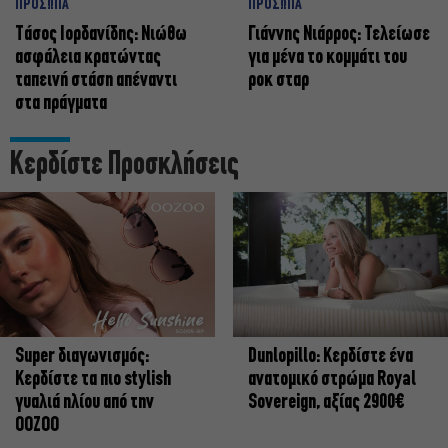
ΠΡΟΣΩΠΑ
ΠΡΟΣΩΠΑ
Tάσος Ιορδανίδης: Νιώθω
Γιάννης Νιάρρος: Τελείωσε
ασφάλεια κρατώντας
για μένα το κομμάτι του
ταπεινή στάση απέναντι
ροκ σταρ
στα πράγματα
Κερδίστε Προσκλήσεις
Super διαγωνισμός:
Dunlopillo: Κερδίστε ένα
Κερδίστε τα πιο stylish
ανατομικό στρώμα Royal
γυαλιά ηλίου από την
Sovereign, αξίας 2900€
OOZOO