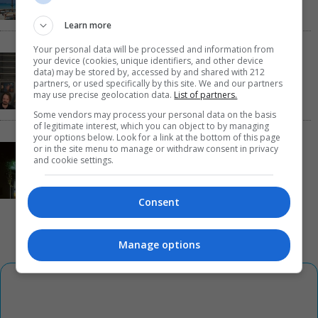
Learn more
Your personal data will be processed and information from
Μια μικρή παρηγοριά: Πέντε διηγήματα του
your device (cookies, unique identifiers, and other device
data) may be stored by, accessed by and shared with 212
Ρέυμοντ Κάρβερ γίνονται παράσταση στο studio
partners, or used specifically by this site. We and our partners
Μαυρομιχάλη
may use precise geolocation data.
List of partners.
Some vendors may process your personal data on the basis
of legitimate interest, which you can object to by managing
your options below. Look for a link at the bottom of this page
Ραντεβού στα Σινεμά #6: Κάρμεν, εκεί όπου η
or in the site menu to manage or withdraw consent in privacy
and cookie settings.
γειτονιά δίνει σινεφίλ ραντεβού
Consent
Manage options