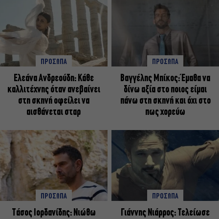
ΠΡΟΣΩΠΑ
ΠΡΟΣΩΠΑ
Ελεάνα Ανδρεούδη: Κάθε
Βαγγέλης Μπίκος: Έμαθα να
καλλιτέχνης όταν ανεβαίνει
δίνω αξία στο ποιος είμαι
στη σκηνή οφείλει να
πάνω στη σκηνή και όχι στο
αισθάνεται σταρ
πως χορεύω
ΠΡΟΣΩΠΑ
ΠΡΟΣΩΠΑ
Tάσος Ιορδανίδης: Νιώθω
Γιάννης Νιάρρος: Τελείωσε