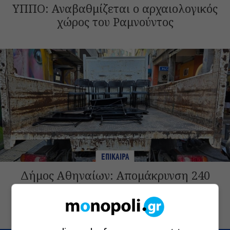
ΥΠΠΟ: Αναβαθμίζεται ο αρχαιολογικός
χώρος του Ραμνούντος
ΕΠΙΚΑΙΡΑ
Δήμος Αθηναίων: Απομάκρυνση 240
τραπεζοκαθισμάτων σε 13
επιχειρησιακές δράσεις