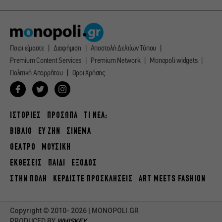
Ποιοι είμαστε
Διαφήμιση
Αποστολή Δελτίων Τύπου
Premium Content Services
Premium Network
Monopoli widgets
Πολιτική Απορρήτου
Οροι Χρήσης
ΙΣΤΟΡΙΕΣ
ΠΡΟΣΩΠΑ
ΤΙ ΝΕΑ;
ΒΙΒΛΙΟ
ΕΥ ΖΗΝ
ΣΙΝΕΜΑ
ΘΕΑΤΡΟ
ΜΟΥΣΙΚΗ
ΕΚΘΕΣΕΙΣ
ΠΑΙΔΙ
ΕΞΟΔΟΣ
ΣΤΗΝ ΠΟΛΗ
ΚΕΡΔΙΣΤΕ ΠΡΟΣΚΛΗΣΕΙΣ
ART MEETS FASHION
Copyright © 2010- 2026 | MONOPOLI.GR
PRODUCED BY
WHISKEY