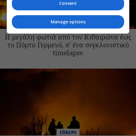
Consent
Manage options
ΕΠΙΚΑΙΡΑ
Η μεγάλη φωτιά από τον Κιθαιρώνα έως
το Πόρτο Γερμενό, σ’ ένα συγκλονιστικό
timelapse
ΕΠΙΚΑΙΡΑ