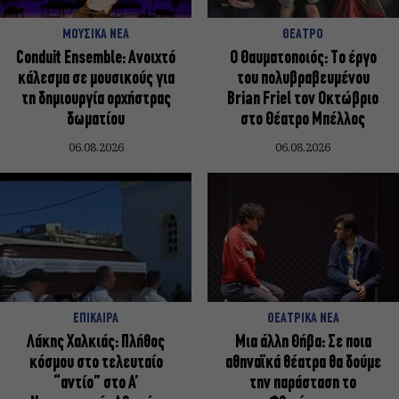
ΜΟΥΣΙΚΑ ΝΕΑ
ΘΕΑΤΡΟ
Conduit Ensemble: Ανοιχτό
Ο Θαυματοποιός: Το έργο
κάλεσμα σε μουσικούς για
του πολυβραβευμένου
τη δημιουργία ορχήστρας
Brian Friel τον Οκτώβριο
δωματίου
στο Θέατρο Μπέλλος
06.08.2026
06.08.2026
ΕΠΙΚΑΙΡΑ
ΘΕΑΤΡΙΚΑ ΝΕΑ
Λάκης Χαλκιάς: Πλήθος
Μια άλλη Θήβα: Σε ποια
κόσμου στο τελευταίο
αθηναϊκά θέατρα θα δούμε
“αντίο” στο Α’
την παράσταση το