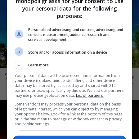
monopoli.gr asks for your consent to use
your personal data for the following
purposes:
Personalised advertising and content, advertising and
content measurement, audience research and
services development
Store and/or access information on a device
ΕΠΙΚΑΙΡΑ
Learn more
Τουρισμός για όλους 2026-2027: Ξεκινούν
Your personal data will be processed and information from
your device (cookies, unique identifiers, and other device
σήμερα οι αιτήσεις στο vouchers.gov.gr
data) may be stored by, accessed by and shared with 212
partners, or used specifically by this site. We and our partners
may use precise geolocation data.
List of partners.
Some vendors may process your personal data on the basis
of legitimate interest, which you can object to by managing
your options below. Look for a link at the bottom of this page
or in the site menu to manage or withdraw consent in privacy
and cookie settings.