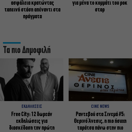
ασφάλεια κρατώντας
για μένα το κομμάτι του ροκ
ταπεινή στάση απέναντι στα
σταρ
πράγματα
Τα πιο Δημοφιλή
ΕΚΔΗΛΩΣΕΙΣ
CINE NEWS
Free City: 12 δωρεάν
Ραντεβού στα Σινεμά #5:
εκδηλώσεις για
Θερινό Άνεσις, η πιο ήσυχη
διασκέδαση την πρώτη
ταράτσα πάνω στην πιο