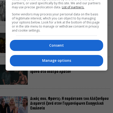
partners, or used specifically by this site. We and our partners
Αυτό το Σαββατοκύριακο η TV παίζει σε…
may use precise geolocation data.
List of partners.
Christopher Nolan mode
Some vendors may process your personal data on the basis
of legitimate interest, which you can object to by managing
your options below. Look for a link at the bottom of this page
or in the site menu to manage or withdraw consent in privacy
and cookie settings.
Σαββατοκύριακο χωρίς πορτοφόλι: 8 δωρεάν
εκδηλώσεις για το ΣΚ 8-9 Αυγούστου
Consent
Manage options
Οι Λέξεις των Άλλων, του Μάνου Θηραίου για 3ο
χρόνο στο Θέατρο Άβατον
Δικός σου, Φραντς: Η παράσταση του Αλέξανδρου
Διαμαντή ξανά στην Γερμανόφωνη Ευαγγελική
Εκκλησία