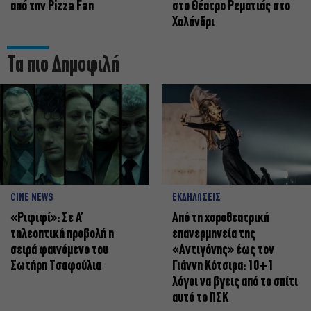
από την Pizza Fan
στο Θέατρο Ρεματιάς στο
Χαλάνδρι
Τα πιο Δημοφιλή
CINE NEWS
ΕΚΔΗΛΩΣΕΙΣ
«Ριφιφί»: Σε Α’
Από τη χοροθεατρική
τηλεοπτική προβολή η
επανερμηνεία της
σειρά φαινόμενο του
«Αντιγόνης» έως τον
Σωτήρη Τσαφούλια
Γιάννη Κότσιρα: 10+1
λόγοι να βγεις από το σπίτι
αυτό το ΠΣΚ