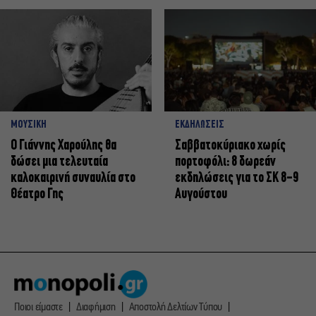
ΜΟΥΣΙΚΗ
ΕΚΔΗΛΩΣΕΙΣ
Ο Γιάννης Χαρούλης θα
Σαββατοκύριακο χωρίς
δώσει μια τελευταία
πορτοφόλι: 8 δωρεάν
καλοκαιρινή συναυλία στο
εκδηλώσεις για το ΣΚ 8-9
Θέατρο Γης
Αυγούστου
Ποιοι είμαστε
Διαφήμιση
Αποστολή Δελτίων Τύπου