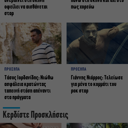
ανεβαίνει στη σκηνή
πάνω στη σκηνή και όχι στο
οφείλει να αισθάνεται
πως χορεύω
σταρ
ΠΡΟΣΩΠΑ
ΠΡΟΣΩΠΑ
Tάσος Ιορδανίδης: Νιώθω
Γιάννης Νιάρρος: Τελείωσε
ασφάλεια κρατώντας
για μένα το κομμάτι του
ταπεινή στάση απέναντι
ροκ σταρ
στα πράγματα
Κερδίστε Προσκλήσεις