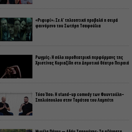
«Ριφιφί»: Σε Α’ τηλεοπτική προβολή η σειρά
φαινόμενο του Σωτήρη Τσαφούλια
Ρωγμές: Η σόλο χοροθεατρική περφόρμανς της
Χριστίνας Κυριαζίδη στο Δημοτικό Θέατρο Πειραιά
Τόσο Όσο: Η stand-up comedy των Φουντούλη-
Σπηλιόπουλου στην Ταράτσα του Λαμπέτη
Μιρέλα Πάχου – Αδάμ Τσαρούχης: Τα αξέχαστα