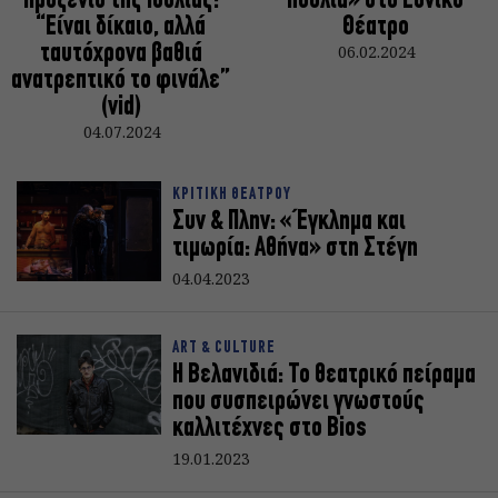
Προξενιό της Ιουλίας:
πουλιά» στο Εθνικό
“Είναι δίκαιο, αλλά
Θέατρο
ταυτόχρονα βαθιά
06.02.2024
ανατρεπτικό το φινάλε”
(vid)
04.07.2024
ΚΡΙΤΙΚΗ ΘΕΑΤΡΟΥ
Συν & Πλην: «΄Εγκλημα και
τιμωρία: Αθήνα» στη Στέγη
04.04.2023
ART & CULTURE
Η Βελανιδιά: Το θεατρικό πείραμα
που συσπειρώνει γνωστούς
καλλιτέχνες στο Bios
19.01.2023