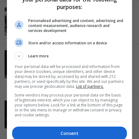
purposes:
ΕΙΔΑΜΕ / ΠΑΡΑΣΤΑΣΕΙΣ
Είδαμε την «Τίρζα» στο θέατρο
Personalised advertising and content, advertising and
Ιλίσια- Καταπιεσμένα πάθη
content measurement, audience research and
services development
13.11.2013
Store and/or access information on a device
ΑΡΧΑΙΑ ΤΡΑΓΩΔΙΑ
Learn more
Τραχίνιες του Σοφοκλή από το
Your personal data will be processed and information from
Εθνικό Θέατρο στο Κηποθέατρο
your device (cookies, unique identifiers, and other device
Παπάγου
data) may be stored by, accessed by and shared with 212
partners, or used specifically by this site. We and our partners
29.08.2013
may use precise geolocation data.
List of partners.
Some vendors may process your personal data on the basis
of legitimate interest, which you can object to by managing
ΠΡΟΣΩΠΑ
your options below. Look for a link at the bottom of this page
or in the site menu to manage or withdraw consent in privacy
Άννα Μάσχα: Η κρίση δεν θα
and cookie settings.
ανακόψει την δημιουργικότητα
των ανθρώπων!
Consent
28.08.2013