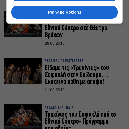
Manage options
ΑΡΧΑΙΑ ΤΡΑΓΩΔΙΑ
Τραχίνιες του Σοφοκλή από το
Εθνικό Θέατρο στο Θέατρο
Βράχων
28.08.2013
ΕΙΔΑΜΕ / ΠΑΡΑΣΤΑΣΕΙΣ
Είδαμε τις «Τραχίνιες» του
Σοφοκλή στην Επίδαυρο…
Σκοτεινά πάθη με άποψη!
11.08.2013
ΑΡΧΑΙΑ ΤΡΑΓΩΔΙΑ
Τραχίνιες του Σοφοκλή από το
Εθνικό Θέατρο- Πρόγραμμα
περιοδείας