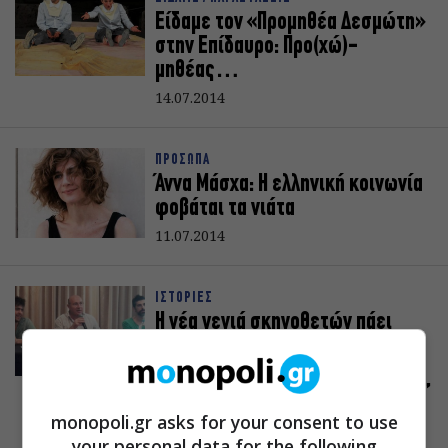
Είδαμε τον «Προμηθέα Δεσμώτη»
στην Επίδαυρο: Προ(χώ)-
μηθέας…
14.07.2014
ΠΡΟΣΩΠΑ
Άννα Μάσχα: Η ελληνική κοινωνία
φοβάται τα νιάτα
11.07.2014
ΙΣΤΟΡΙΕΣ
Η νέα γενιά σκηνοθετών πάει
Επίδαυρο: Τι λένε Λούκος,
Καραντζάς και Λυγίζος για
“Ελένη” και “Προμηθέα Δεσμώτη”
monopoli.gr asks for your consent to use
30.06.2014
your personal data for the following