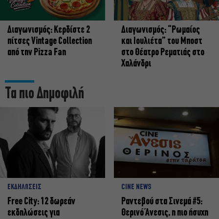
Διαγωνισμός: Κερδίστε 2
Διαγωνισμός: “Ρωμαίος
πίτσες Vintage Collection
και Ιουλιέτα” του Μποστ
από την Pizza Fan
στο Θέατρο Ρεματιάς στο
Χαλάνδρι
Τα πιο Δημοφιλή
ΕΚΔΗΛΩΣΕΙΣ
CINE NEWS
Free City: 12 δωρεάν
Ραντεβού στα Σινεμά #5:
εκδηλώσεις για
Θερινό Άνεσις, η πιο ήσυχη