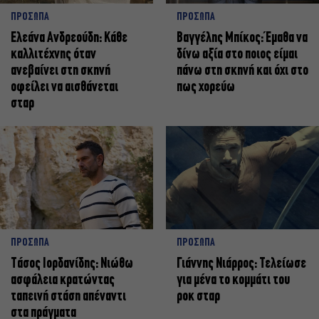
ΠΡΟΣΩΠΑ
ΠΡΟΣΩΠΑ
Ελεάνα Ανδρεούδη: Κάθε
Βαγγέλης Μπίκος: Έμαθα να
καλλιτέχνης όταν
δίνω αξία στο ποιος είμαι
ανεβαίνει στη σκηνή
πάνω στη σκηνή και όχι στο
οφείλει να αισθάνεται
πως χορεύω
σταρ
ΠΡΟΣΩΠΑ
ΠΡΟΣΩΠΑ
Tάσος Ιορδανίδης: Νιώθω
Γιάννης Νιάρρος: Τελείωσε
ασφάλεια κρατώντας
για μένα το κομμάτι του
ταπεινή στάση απέναντι
ροκ σταρ
στα πράγματα