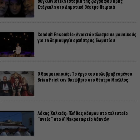
συγκλονιστική ιστορία της ζωγράφου Ήβης
Στάγκαλη στο Δημοτικό Θέατρο Πειραιά
Conduit Ensemble: Ανοιχτό κάλεσμα σε μουσικούς
για τη δημιουργία ορχήστρας δωματίου
Ο Θαυματοποιός: Το έργο του πολυβραβευμένου
Brian Friel τον Οκτώβριο στο Θέατρο Μπέλλος
Λάκης Χαλκιάς: Πλήθος κόσμου στο τελευταίο
“αντίο” στο Α’ Νεκροταφείο Αθηνών