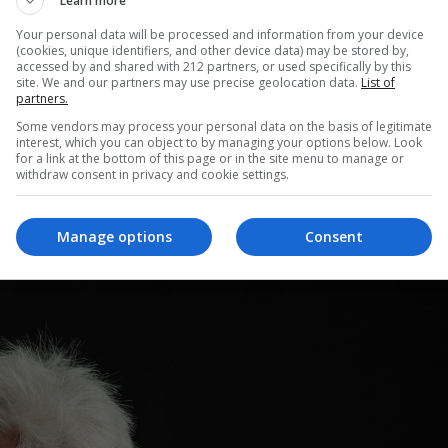
Learn more
ηνής, με τη βοήθεια κινησιολογίας, φωτισμών και
Your personal data will be processed and information from your device
ών και γυναικείων χαρακτήρων από το πανόραμα της
(cookies, unique identifiers, and other device data) may be stored by,
accessed by and shared with 212 partners, or used specifically by this
να είναι η πιστή Πηνελόπη και την άλλη η οργισμένη
site. We and our partners may use precise geolocation data.
List of
μένος Θησέας, ο πολύτροπος Οδυσσέας ή η εκδικητική
partners.
ίζεται από τα αρχικά γράμματα των ονομάτων των ηρώων
Some vendors may process your personal data on the basis of legitimate
interest, which you can object to by managing your options below. Look
βώς την έννοια που διέπει τη συναυλία, δηλαδή την
for a link at the bottom of this page or in the site menu to manage or
withdraw consent in privacy and cookie settings.
ου χαρακτήρα, του ήθους. Πρόκειται για μια ξεχωριστή
ρέπει, μέσα από την ανθρώπινη φωνή και τη μουσική της
Manage options
Consent
α τα αρχέτυπα.