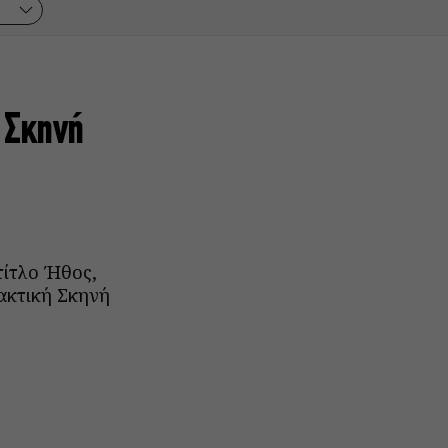
 Σκηνή
τίτλο Ήθος,
ακτική Σκηνή