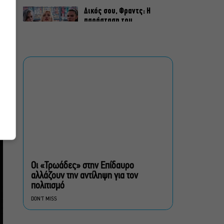
Δικός σου, Φραντς: Η
παράσταση του
Αλέξανδρου Διαμαντή
ξανά στην Γερμανόφωνη
Ευαγγελική Εκκλησία
«Ριφιφί»: Σε Α’
τηλεοπτική προβολή η
σειρά φαινόμενο του
Σωτήρη Τσαφούλια
Ρωγμές: Η σόλο
χοροθεατρική
περφόρμανς της
Χριστίνας Κυριαζίδη στο
Οι «Τρωάδες» στην Επίδαυρο
Δημοτικό Θέατρο Πειραιά
αλλάζουν την αντίληψη για τον
πολιτισμό
Τόσο Όσο: Η stand-up
DON'T MISS
comedy των Φουντούλη-
Σπηλιόπουλου στην
Ταράτσα του Λαμπέτη