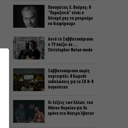
Παναγώτης Χ. Βούρος: Η
“Παραξενιά” είναι η
δύναμή μας να μπορούμε
να διαφέρουμε
Αυτό το Σαββατοκύριακο
η TV παίζει σε…
Christopher Nolan mode
Σαββατοκύριακο χωρίς
πορτοφόλι: 8 δωρεάν
εκδηλώσεις για το ΣΚ 8-9
Αυγούστου
Οι Λέξεις των Άλλων, του
η
Μάνου Θηραίου για 3ο
χρόνο στο Θέατρο Άβατον
ν