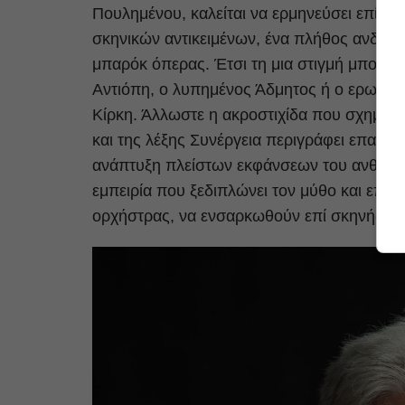
Πουλημένου, καλείται να ερμηνεύσει επί σκ
σκηνικών αντικειμένων, ένα πλήθος ανδρικ
μπαρόκ όπερας. Έτσι τη μια στιγμή μπορεί 
Αντιόπη, ο λυπημένος Άδμητος ή ο ερωτευ
Κίρκη. Άλλωστε η ακροστιχίδα που σχηματ
και της λέξης Συνέργεια περιγράφει επακρι
ανάπτυξη πλείστων εκφάνσεων του ανθρώπιν
εμπειρία που ξεδιπλώνει τον μύθο και επιτ
ορχήστρας, να ενσαρκωθούν επί σκηνής όλ