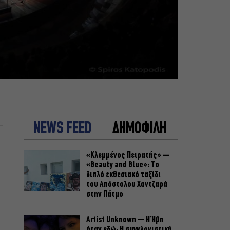
NEWS FEED
ΔΗΜΟΦΙΛΗ
«Κλεμμένος Πειρατής» –
«Beauty and Blue»: Το
διπλό εκθεσιακό ταξίδι
του Απόστολου Χαντζαρά
στην Πάτμο
Artist Unknown – Η Ήβη
ήταν εδώ: Η συγκλονιστική