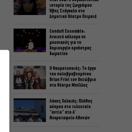
ιστορία της ζωγράφου
Ήβης Στάγκαλη στο
Δημοτικό Θέατρο Πειραιά
Conduit Ensemble:
Ανοιχτό κάλεσμα σε
μουσικούς για τη
δημιουργία ορχήστρας
δωματίου
Ο Θαυματοποιός: Το έργο
του πολυβραβευμένου
Brian Friel τον Οκτώβριο
στο Θέατρο Μπέλλος
Λάκης Χαλκιάς: Πλήθος
κόσμου στο τελευταίο
“αντίο” στο Α’
Νεκροταφείο Αθηνών