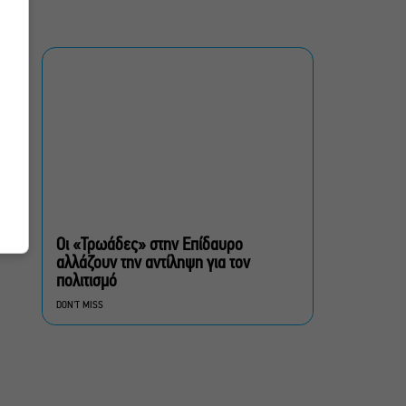
Μια άλλη Θήβα: Σε ποια
αθηναϊκά θέατρα θα δούμε
την παράσταση το
Φθινόπωρο
ΥΠΠΟ: Αναβαθμίζεται ο
αρχαιολογικός χώρος του
Ραμνούντος
Δήμος Αθηναίων:
Απομάκρυνση 240
τραπεζοκαθισμάτων σε 13
Οι «Τρωάδες» στην Επίδαυρο
επιχειρησιακές δράσεις
αλλάζουν την αντίληψη για τον
πολιτισμό
«Θάλασσα από γυαλί»:
DON'T MISS
Παγκόσμια πρεμιέρα για τη
νέα ταινία του Αλέξη
Αλεξίου