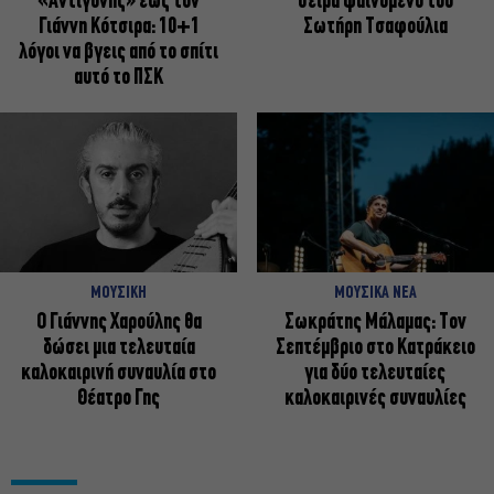
«Αντιγόνης» έως τον
σειρά φαινόμενο του
Γιάννη Κότσιρα: 10+1
Σωτήρη Τσαφούλια
λόγοι να βγεις από το σπίτι
αυτό το ΠΣΚ
ΜΟΥΣΙΚΗ
ΜΟΥΣΙΚΑ ΝΕΑ
Ο Γιάννης Χαρούλης θα
Σωκράτης Μάλαμας: Τον
δώσει μια τελευταία
Σεπτέμβριο στο Κατράκειο
καλοκαιρινή συναυλία στο
για δύο τελευταίες
Θέατρο Γης
καλοκαιρινές συναυλίες