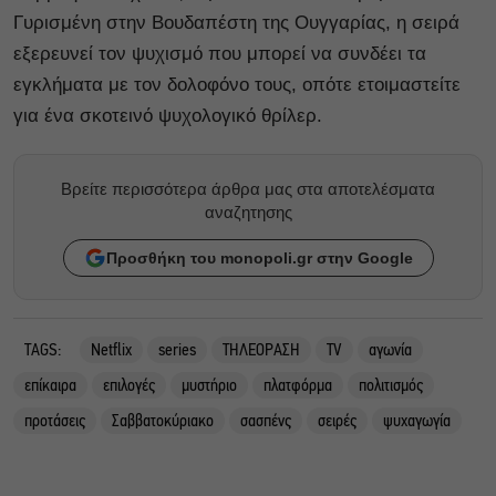
Γυρισμένη στην Βουδαπέστη της Ουγγαρίας, η σειρά
εξερευνεί τον ψυχισμό που μπορεί να συνδέει τα
εγκλήματα με τον δολοφόνο τους, οπότε ετοιμαστείτε
για ένα σκοτεινό ψυχολογικό θρίλερ.
Βρείτε περισσότερα άρθρα μας στα αποτελέσματα
αναζητησης
Προσθήκη του monopoli.gr στην Google
TAGS:
Netflix
series
THΛΕΟΡΑΣΗ
TV
αγωνία
επίκαιρα
επιλογές
μυστήριο
πλατφόρμα
πολιτισμός
προτάσεις
Σαββατοκύριακο
σασπένς
σειρές
ψυχαγωγία