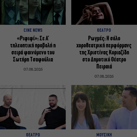
CINE NEWS
ΘΕΑΤΡΟ
«Ριφιφί»: Σε Α’
Ρωγμές: Η σόλο
τηλεοπτική προβολή η
χοροθεατρική περφόρμανς
σειρά φαινόμενο του
της Χριστίνας Κυριαζίδη
Σωτήρη Τσαφούλια
στο Δημοτικό Θέατρο
Πειραιά
07.08.2026
07.08.2026
ΘΕΑΤΡΟ
ΜΟΥΣΙΚΗ