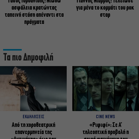
Tάσος Ιορδανίδης: Νιώθω
Γιάννης Νιάρρος: Τελείωσε
ασφάλεια κρατώντας
για μένα το κομμάτι του ροκ
ταπεινή στάση απέναντι στα
σταρ
πράγματα
Τα πιο Δημοφιλή
ΕΚΔΗΛΩΣΕΙΣ
CINE NEWS
Από τη χοροθεατρική
«Ριφιφί»: Σε Α’
επανερμηνεία της
τηλεοπτική προβολή η