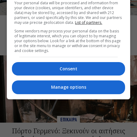
Your personal data will be processed and information from
your device (cookies, unique identifiers, and other device
ΕΠΙΚΑΙΡΑ
data) may be stored by, accessed by and shared with 212
partners, or used specifically by this site. We and our partners
Τουλάχιστον 1.500 έλεγχοι σε 300
may use precise geolocation data.
List of partners.
παραλίες – Πρόστιμα έως 73.000€ για
Some vendors may process your personal data on the basis
of legitimate interest, which you can object to by managing
αυθαίρετες καταλήψεις
your options below. Look for a link at the bottom of this page
or in the site menu to manage or withdraw consent in privacy
and cookie settings.
Consent
Manage options
ΕΠΙΚΑΙΡΑ
Πόρτο Γερμενό: Ξεκινούν οι αιτήσεις