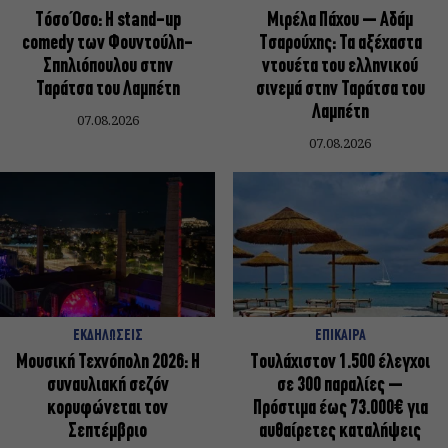
Τόσο Όσο: Η stand-up
Μιρέλα Πάχου – Αδάμ
comedy των Φουντούλη-
Τσαρούχης: Τα αξέχαστα
Σπηλιόπουλου στην
ντουέτα του ελληνικού
Ταράτσα του Λαμπέτη
σινεμά στην Ταράτσα του
Λαμπέτη
07.08.2026
07.08.2026
ΕΚΔΗΛΩΣΕΙΣ
ΕΠΙΚΑΙΡΑ
Μουσική Τεχνόπολη 2026: Η
Τουλάχιστον 1.500 έλεγχοι
συναυλιακή σεζόν
σε 300 παραλίες –
κορυφώνεται τον
Πρόστιμα έως 73.000€ για
Σεπτέμβριο
αυθαίρετες καταλήψεις