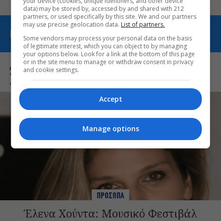
your device (cookies, unique identifiers, and other device
data) may be stored by, accessed by and shared with 212
partners, or used specifically by this site. We and our partners
may use precise geolocation data.
List of partners.
ΠΕΡΙΣΣΟΤΕΡΑ ΑΠΟ ΠΡΟΣΩΠΑ
Some vendors may process your personal data on the basis
of legitimate interest, which you can object to by managing
your options below. Look for a link at the bottom of this page
or in the site menu to manage or withdraw consent in privacy
and cookie settings.
Σχετικά Θέματα
Accept
Manage options
ΠΡΟΣΩΠΑ
Έλενα Χούντα: Μουσικό Φεστιβάλ