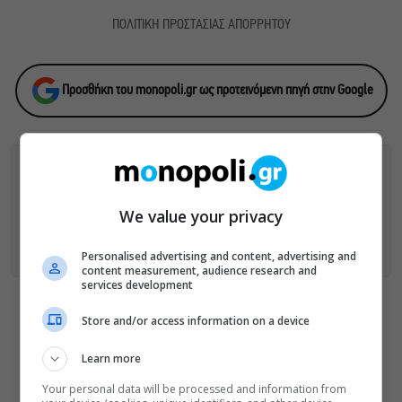
ΠΟΛΙΤΙΚΗ ΠΡΟΣΤΑΣΙΑΣ ΑΠΟΡΡΗΤΟΥ
Προσθήκη του monopoli.gr ως προτεινόμενη πηγή στην Google
ΑΚΟΛΟΥΘΗΣΕ ΤΟ MONOPOLI.GR ΚΑΙ ΣΤΟ INSTAGRAM!
We value your privacy
ΑΚΟΛΟΥΘΗΣΤΕ ΤΟ
MONOPOLI.GR ΣΤΟ GOOGLE NEWS
ΓΙΑ
ΟΛΕΣ ΤΙΣ ΕΙΔΗΣΕΙΣ ΤΗΣ ΗΜΕΡΑΣ
Personalised advertising and content, advertising and
content measurement, audience research and
services development
Οι «Τρωάδες» στην Επίδαυρο
Store and/or access information on a device
αλλάζουν την αντίληψη για
Learn more
τον πολιτισμό
Your personal data will be processed and information from