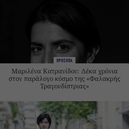
ΠΡΟΣΩΠΑ
Μαριλένα Κατρανίδου: Δέκα χρόνια
στον παράλογο κόσμο της «Φαλακρής
Τραγουδίστριας»