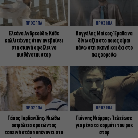
ΠΡΟΣΩΠΑ
ΠΡΟΣΩΠΑ
Ελεάνα Ανδρεούδη: Κάθε
Βαγγέλης Μπίκος: Έμαθα να
καλλιτέχνης όταν ανεβαίνει
δίνω αξία στο ποιος είμαι
στη σκηνή οφείλει να
πάνω στη σκηνή και όχι στο
αισθάνεται σταρ
πως χορεύω
ΠΡΟΣΩΠΑ
ΠΡΟΣΩΠΑ
Tάσος Ιορδανίδης: Νιώθω
Γιάννης Νιάρρος: Τελείωσε
ασφάλεια κρατώντας
για μένα το κομμάτι του ροκ
ταπεινή στάση απέναντι στα
σταρ