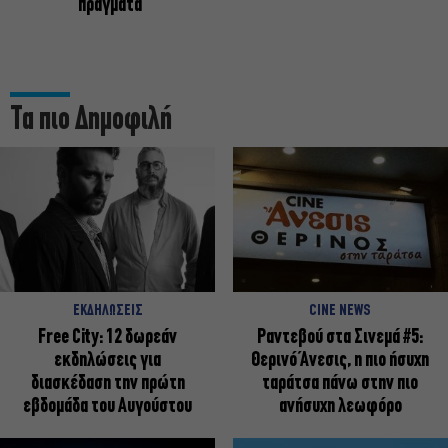
πράγματα
Τα πιο Δημοφιλή
ΕΚΔΗΛΩΣΕΙΣ
CINE NEWS
Free City: 12 δωρεάν
Ραντεβού στα Σινεμά #5:
εκδηλώσεις για
Θερινό Άνεσις, η πιο ήσυχη
διασκέδαση την πρώτη
ταράτσα πάνω στην πιο
εβδομάδα του Αυγούστου
ανήσυχη λεωφόρο