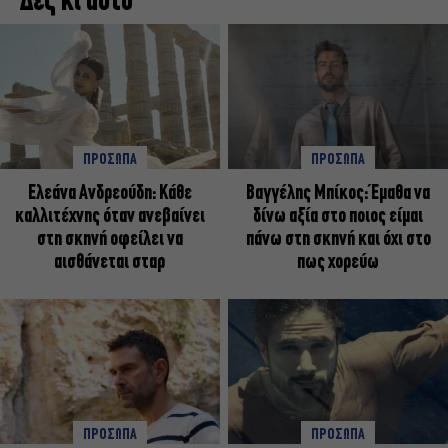
Δες κι αυτό
ΠΡΟΣΩΠΑ
ΠΡΟΣΩΠΑ
Ελεάνα Ανδρεούδη: Κάθε
Βαγγέλης Μπίκος: Έμαθα να
καλλιτέχνης όταν ανεβαίνει
δίνω αξία στο ποιος είμαι
στη σκηνή οφείλει να
πάνω στη σκηνή και όχι στο
αισθάνεται σταρ
πως χορεύω
ΠΡΟΣΩΠΑ
ΠΡΟΣΩΠΑ