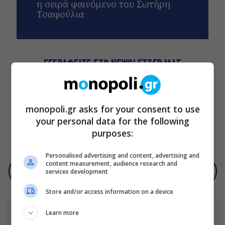
η σειρά φαινόμενο του Σωτήρη
Τσαφούλια
ΕΓΓΡΑΦΕΙΤΕ ΣΤΟ NEWSLETTER ΜΑΣ
Βρες καθημερινά στο email σου τα πιο δημοφιλή θέματα
του Monopoli.gr και ό,τι καλύτερο συμβαίνει στην πόλη!
monopoli.gr asks for your consent to use
your personal data for the following
purposes:
ΠΟΛΙΤΙΚΗ ΠΡΟΣΤΑΣΙΑΣ ΑΠΟΡΡΗΤΟΥ
Personalised advertising and content, advertising and
content measurement, audience research and
services development
Προσθήκη του monopoli.gr ως προτεινόμενη πηγή στην Google
Store and/or access information on a device
Learn more