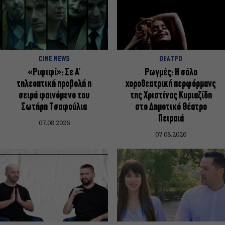
CINE NEWS
ΘΕΑΤΡΟ
«Ριφιφί»: Σε Α’
Ρωγμές: Η σόλο
τηλεοπτική προβολή η
χοροθεατρική περφόρμανς
σειρά φαινόμενο του
της Χριστίνας Κυριαζίδη
Σωτήρη Τσαφούλια
στο Δημοτικό Θέατρο
Πειραιά
07.08.2026
07.08.2026