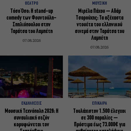
ΘΕΑΤΡΟ
ΜΟΥΣΙΚΗ
Τόσο Όσο: Η stand-up
Μιρέλα Πάχου – Αδάμ
comedy των Φουντούλη-
Τσαρούχης: Τα αξέχαστα
Σπηλιόπουλου στην
ντουέτα του ελληνικού
Ταράτσα του Λαμπέτη
σινεμά στην Ταράτσα του
Λαμπέτη
07.08.2026
07.08.2026
ΕΚΔΗΛΩΣΕΙΣ
ΕΠΙΚΑΙΡΑ
Μουσική Τεχνόπολη 2026: Η
Τουλάχιστον 1.500 έλεγχοι
συναυλιακή σεζόν
σε 300 παραλίες –
κορυφώνεται τον
Πρόστιμα έως 73.000€ για