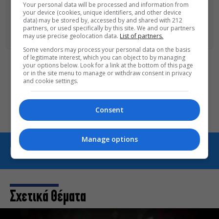
Your personal data will be processed and information from
ΑΚΟΛΟΥΘΗΣΕ ΤΟ MONOPOLI.GR ΚΑΙ ΣΤΟ INSTAGRAM!
your device (cookies, unique identifiers, and other device
data) may be stored by, accessed by and shared with 212
partners, or used specifically by this site. We and our partners
ΑΚΟΛΟΥΘΗΣΤΕ ΤΟ
MONOPOLI.GR ΣΤΟ GOOGLE NEWS
ΓΙΑ
may use precise geolocation data.
List of partners.
ΟΛΕΣ ΤΙΣ ΕΙΔΗΣΕΙΣ ΤΗΣ ΗΜΕΡΑΣ
Some vendors may process your personal data on the basis
of legitimate interest, which you can object to by managing
your options below. Look for a link at the bottom of this page
Οι «Τρωάδες» στην Επίδαυρο
or in the site menu to manage or withdraw consent in privacy
and cookie settings.
αλλάζουν την αντίληψη για
τον πολιτισμό
Consent
Manage options
ΠΕΡΙΣΣΟΤΕΡΑ ΑΠΟ ART & CULTURE
Σχετικά Θέματα