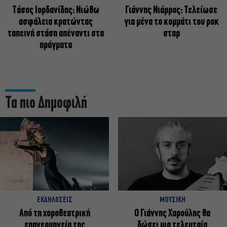
Tάσος Ιορδανίδης: Νιώθω
Γιάννης Νιάρρος: Τελείωσε
ασφάλεια κρατώντας
για μένα το κομμάτι του ροκ
ταπεινή στάση απέναντι στα
σταρ
πράγματα
Τα πιο Δημοφιλή
ΕΚΔΗΛΩΣΕΙΣ
ΜΟΥΣΙΚΗ
Από τη χοροθεατρική
Ο Γιάννης Χαρούλης θα
επανερμηνεία της
δώσει μια τελευταία