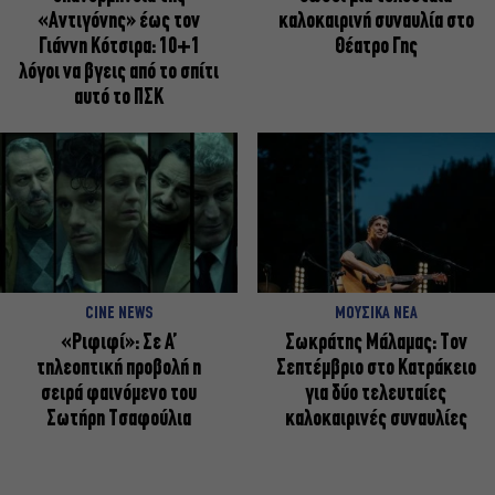
«Αντιγόνης» έως τον
καλοκαιρινή συναυλία στο
Γιάννη Κότσιρα: 10+1
Θέατρο Γης
λόγοι να βγεις από το σπίτι
αυτό το ΠΣΚ
CINE NEWS
ΜΟΥΣΙΚΑ ΝΕΑ
«Ριφιφί»: Σε Α’
Σωκράτης Μάλαμας: Τον
τηλεοπτική προβολή η
Σεπτέμβριο στο Κατράκειο
σειρά φαινόμενο του
για δύο τελευταίες
Σωτήρη Τσαφούλια
καλοκαιρινές συναυλίες