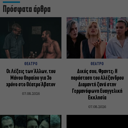
Πρόσφατα άρθρα
ΘΕΑΤΡΟ
ΘΕΑΤΡΟ
Οι Λέξεις των Άλλων, του
Δικός σου, Φραντς: Η
Μάνου Θηραίου για 3ο
παράσταση του Αλέξανδρου
χρόνο στο Θέατρο Άβατον
Διαμαντή ξανά στην
Γερμανόφωνη Ευαγγελική
07.08.2026
Εκκλησία
07.08.2026