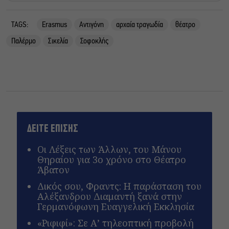
TAGS:
Erasmus
Αντιγόνη
αρχαία τραγωδία
θέατρο
Παλέρμο
Σικελία
Σοφοκλής
ΔΕΙΤΕ ΕΠΙΣΗΣ
Οι Λέξεις των Άλλων, του Μάνου
Θηραίου για 3ο χρόνο στο Θέατρο
Άβατον
Δικός σου, Φραντς: Η παράσταση του
Αλέξανδρου Διαμαντή ξανά στην
Γερμανόφωνη Ευαγγελική Εκκλησία
«Ριφιφί»: Σε Α’ τηλεοπτική προβολή