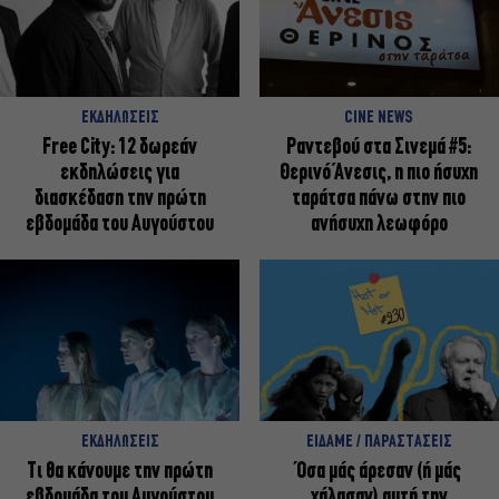
ΕΚΔΗΛΩΣΕΙΣ
CINE NEWS
Free City: 12 δωρεάν
Ραντεβού στα Σινεμά #5:
εκδηλώσεις για
Θερινό Άνεσις, η πιο ήσυχη
διασκέδαση την πρώτη
ταράτσα πάνω στην πιο
εβδομάδα του Αυγούστου
ανήσυχη λεωφόρο
ΕΚΔΗΛΩΣΕΙΣ
ΕΙΔΑΜΕ / ΠΑΡΑΣΤΑΣΕΙΣ
Τι θα κάνουμε την πρώτη
Όσα μάς άρεσαν (ή μάς
εβδομάδα του Αυγούστου
χάλασαν) αυτή την