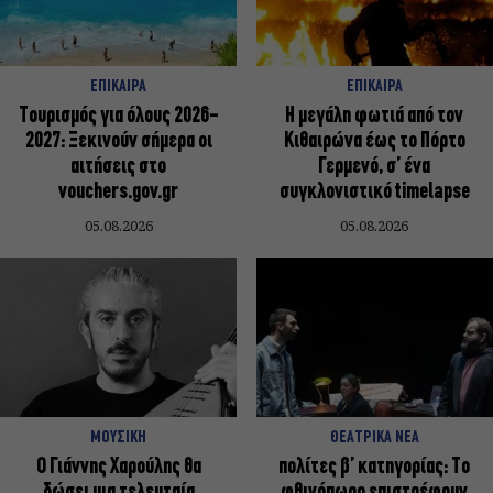
ΕΠΙΚΑΙΡΑ
ΕΠΙΚΑΙΡΑ
Τουρισμός για όλους 2026-
Η μεγάλη φωτιά από τον
2027: Ξεκινούν σήμερα οι
Κιθαιρώνα έως το Πόρτο
αιτήσεις στο
Γερμενό, σ’ ένα
vouchers.gov.gr
συγκλονιστικό timelapse
05.08.2026
05.08.2026
ΜΟΥΣΙΚΗ
ΘΕΑΤΡΙΚΑ ΝΕΑ
Ο Γιάννης Χαρούλης θα
πολίτες β’ κατηγορίας: Το
δώσει μια τελευταία
φθινόπωρο επιστρέφουν