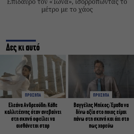
Επίδαυρο τον «Ίωνα», ισορροπώντας το
μέτρο με το χάος
Δες κι αυτό
ΠΡΟΣΩΠΑ
ΠΡΟΣΩΠΑ
Ελεάνα Ανδρεούδη: Κάθε
Βαγγέλης Μπίκος: Έμαθα να
καλλιτέχνης όταν ανεβαίνει
δίνω αξία στο ποιος είμαι
στη σκηνή οφείλει να
πάνω στη σκηνή και όχι στο
αισθάνεται σταρ
πως χορεύω