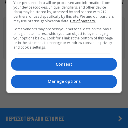
Προσθήκη του monopoli.gr ως προτεινόμενη πηγή στην Google
Your personal data will be processed and information from
your device (cookies, unique identifiers, and other device
data) may be stored by, accessed by and shared with 212
partners, or used specifically by this site. We and our partners
may use precise geolocation data.
List of partners.
Some vendors may process your personal data on the basis
of legitimate interest, which you can object to by managing
ΑΚΟΛΟΥΘΗΣΕ ΤΟ MONOPOLI.GR ΚΑΙ ΣΤΟ INSTAGRAM!
your options below. Look for a link at the bottom of this page
or in the site menu to manage or withdraw consent in privacy
ΑΚΟΛΟΥΘΗΣΤΕ ΤΟ
MONOPOLI.GR ΣΤΟ GOOGLE NEWS
ΓΙΑ
and cookie settings.
ΟΛΕΣ ΤΙΣ ΕΙΔΗΣΕΙΣ ΤΗΣ ΗΜΕΡΑΣ
Consent
Οι «Τρωάδες» στην Επίδαυρο
αλλάζουν την αντίληψη για
Manage options
τον πολιτισμό
ΠΕΡΙΣΣΟΤΕΡΑ ΑΠΟ ΙΣΤΟΡΙΕΣ