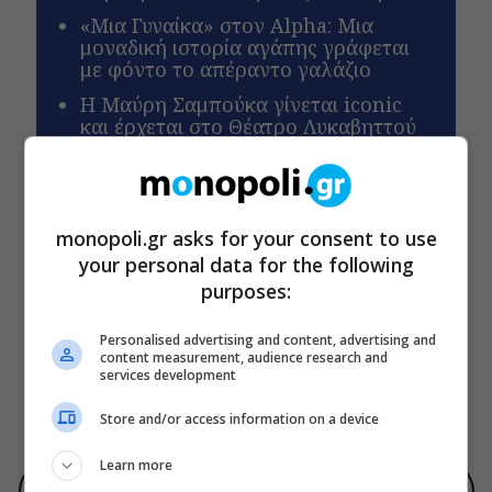
«Μια Γυναίκα» στον Alpha: Μια
μοναδική ιστορία αγάπης γράφεται
με φόντο το απέραντο γαλάζιο
Η Μαύρη Σαμπούκα γίνεται iconic
και έρχεται στο Θέατρο Λυκαβηττού
για μια μόνο παράσταση
monopoli.gr asks for your consent to use
ΕΓΓΡΑΦΕΙΤΕ ΣΤΟ NEWSLETTER ΜΑΣ
your personal data for the following
purposes:
Βρες καθημερινά στο email σου τα πιο δημοφιλή θέματα
του Monopoli.gr και ό,τι καλύτερο συμβαίνει στην πόλη!
Personalised advertising and content, advertising and
content measurement, audience research and
services development
ΠΟΛΙΤΙΚΗ ΠΡΟΣΤΑΣΙΑΣ ΑΠΟΡΡΗΤΟΥ
Store and/or access information on a device
Learn more