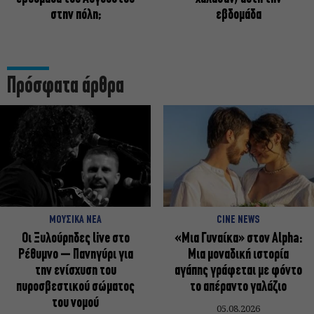
στην πόλη;
εβδομάδα
Πρόσφατα άρθρα
ΜΟΥΣΙΚΑ ΝΕΑ
CINE NEWS
Οι Ξυλούρηδες live στο
«Μια Γυναίκα» στον Alpha:
Ρέθυμνο – Πανηγύρι για
Μια μοναδική ιστορία
την ενίσχυση του
αγάπης γράφεται με φόντο
πυροσβεστικού σώματος
το απέραντο γαλάζιο
του νομού
05.08.2026