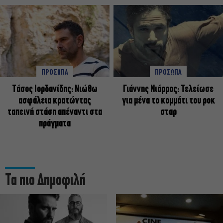
ΠΡΟΣΩΠΑ
ΠΡΟΣΩΠΑ
Tάσος Ιορδανίδης: Νιώθω
Γιάννης Νιάρρος: Τελείωσε
ασφάλεια κρατώντας
για μένα το κομμάτι του ροκ
ταπεινή στάση απέναντι στα
σταρ
πράγματα
Τα πιο Δημοφιλή