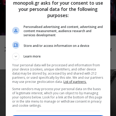
monopoli.gr asks for your consent to use
your personal data for the following
purposes:
Personalised advertising and content, advertising and
content measurement, audience research and
ΜΟΥΣΙΚΗ
services development
Choreka: Η μουσική παράσταση του
Store and/or access information on a device
Χαράλαμπου Γωγιού φέρνει τη γυναικεία
φωνή στη Μικρή Επίδαυρο
Learn more
Your personal data will be processed and information from
your device (cookies, unique identifiers, and other device
data) may be stored by, accessed by and shared with 212
partners, or used specifically by this site. We and our partners
may use precise geolocation data.
List of partners.
Some vendors may process your personal data on the basis
of legitimate interest, which you can object to by managing
your options below. Look for a link at the bottom of this page
or in the site menu to manage or withdraw consent in privacy
and cookie settings.