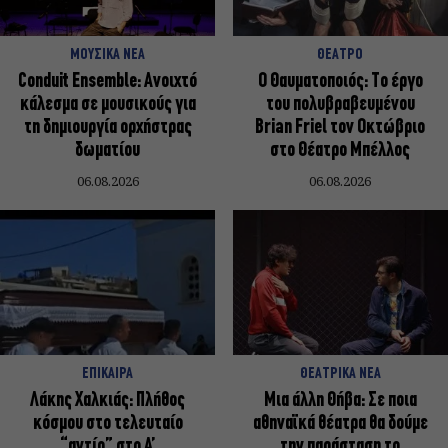
ΜΟΥΣΙΚΑ ΝΕΑ
ΘΕΑΤΡΟ
Conduit Ensemble: Ανοιχτό
Ο Θαυματοποιός: Το έργο
κάλεσμα σε μουσικούς για
του πολυβραβευμένου
τη δημιουργία ορχήστρας
Brian Friel τον Οκτώβριο
δωματίου
στο Θέατρο Μπέλλος
06.08.2026
06.08.2026
ΕΠΙΚΑΙΡΑ
ΘΕΑΤΡΙΚΑ ΝΕΑ
Λάκης Χαλκιάς: Πλήθος
Μια άλλη Θήβα: Σε ποια
κόσμου στο τελευταίο
αθηναϊκά θέατρα θα δούμε
“αντίο” στο Α’
την παράσταση το