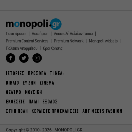
Ποιοι είμαστε
Διαφήμιση
Αποστολή Δελτίων Τύπου
Premium Content Services
Premium Network
Monopoli widgets
Πολιτική Απορρήτου
Οροι Χρήσης
ΙΣΤΟΡΙΕΣ
ΠΡΟΣΩΠΑ
ΤΙ ΝΕΑ;
ΒΙΒΛΙΟ
ΕΥ ΖΗΝ
ΣΙΝΕΜΑ
ΘΕΑΤΡΟ
ΜΟΥΣΙΚΗ
ΕΚΘΕΣΕΙΣ
ΠΑΙΔΙ
ΕΞΟΔΟΣ
ΣΤΗΝ ΠΟΛΗ
ΚΕΡΔΙΣΤΕ ΠΡΟΣΚΛΗΣΕΙΣ
ART MEETS FASHION
Copyright © 2010- 2026 | MONOPOLI.GR