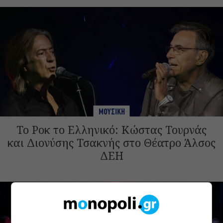
ΜΟΥΣΙΚΗ
Το Ροκ το Ελληνικό: Κώστας Τουρνάς
και Διονύσης Τσακνής στο Θέατρο Άλσος
ΔΕΗ