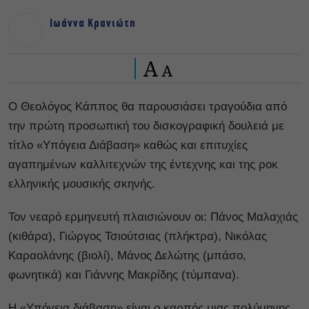
Ιωάννα Κρανιώτη
A
A
Ο Θεολόγος Κάππος θα παρουσιάσει τραγούδια από
την πρώτη προσωπική του δισκογραφική δουλειά με
τίτλο «Υπόγεια Διάβαση» καθώς και επιτυχίες
αγαπημένων καλλιτεχνών της έντεχνης και της ροκ
ελληνικής μουσικής σκηνής.
Τον νεαρό ερμηνευτή πλαισιώνουν οι: Πάνος Μαλαχιάς
(κιθάρα), Γιώργος Τσιούτσιας (πλήκτρα), Νικόλας
Καραολάνης (βιολί), Μάνος Δελώτης (μπάσο,
φωνητικά) και Γιάννης Μακρίδης (τύμπανα).
Η «Υπόγεια διάβαση» είναι ο καρπός μιας πολύμηνης