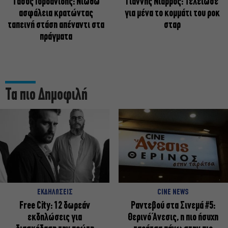
Tάσος Ιορδανίδης: Νιώθω
Γιάννης Νιάρρος: Τελείωσε
ασφάλεια κρατώντας
για μένα το κομμάτι του ροκ
ταπεινή στάση απέναντι στα
σταρ
πράγματα
Τα πιο Δημοφιλή
ΕΚΔΗΛΩΣΕΙΣ
CINE NEWS
Free City: 12 δωρεάν
Ραντεβού στα Σινεμά #5:
εκδηλώσεις για
Θερινό Άνεσις, η πιο ήσυχη