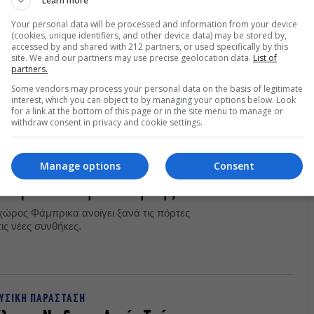
Learn more
Your personal data will be processed and information from your device
(cookies, unique identifiers, and other device data) may be stored by,
accessed by and shared with 212 partners, or used specifically by this
site. We and our partners may use precise geolocation data.
List of
partners.
Some vendors may process your personal data on the basis of legitimate
interest, which you can object to by managing your options below. Look
for a link at the bottom of this page or in the site menu to manage or
withdraw consent in privacy and cookie settings.
Manage options
Consent
ns ανοίγει ξανά, με
δρώμενα στην αυλή της
οχώρος Φάμπρικα ανοίγει ξανά τις πόρτες
ις νέες συνθήκες.
ΥΣΙΚΗ ΠΑΡΑΣΤΑΣΗ