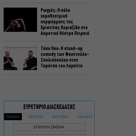
Ρωγμές: Η σόλο
χοροθεατρική
περφόρμανς της
Χριστίνας Κυριαζίδη στο
Δημοτικό Θέατρο Πειραιά
Τόσο Όσο: Η stand-up
comedy των Φουντούλη-
Σπηλιόπουλου στην
Ταράτσα του Λαμπέτη
Μιρέλα Πάχου – Αδάμ
Τσαρούχης: Τα αξέχαστα
ντουέτα του ελληνικού
σινεμά στην Ταράτσα του
Λαμπέτη
Μουσική Τεχνόπολη 2026:
Η συναυλιακή σεζόν
κορυφώνεται τον