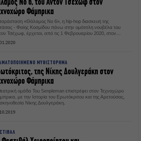
λαμος Νο 6, του Αντόν Τσέχωφ στον
εχνοχώρο Φάμπρικα
παράσταση «Θάλαμος Νο 6», η hip-hop διασκευή της
τάσας - Φαίης Κοσμίδου πάνω στην ομότιτλη νουβέλα του
τον Τσέχωφ, έρχεται, από τις 1 Φεβρουαρίου 2020, στον
χνοχώρο Φάμπρικα.
01.2020
ΑΜΑΤΟΠΟΙΗΜΕΝΟ ΜΥΘΙΣΤΟΡΗΜΑ
ωτόκριτος, της Νίκης Δουλγεράκη στον
εχνοχώρο Φάμπρικα
θεατρική ομάδα Tou Senpleman επιστρέφει στον Τεχνοχώρο
μπρικα, με την Ιστορία του Ερωτόκριτου και της Αρετούσας,
 σκηνοθεσία Νίκης Δουλγεράκη.
10.2019
ΣΤΙΒΑΛ