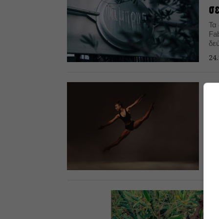
σε
Τα
Fab
δε
και
24.
ΣΕ
Fa
κα
Όλ
φι
συν
13.