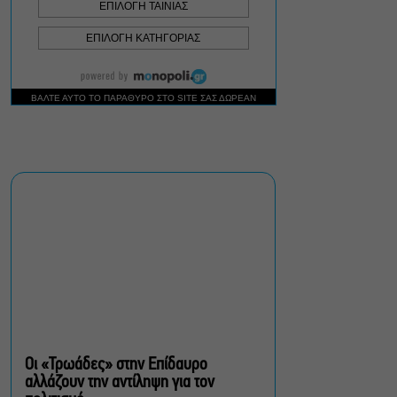
Σεπτέμβριο
Τουλάχιστον 1.500 έλεγχοι
σε 300 παραλίες –
Πρόστιμα έως 73.000€ για
αυθαίρετες καταλήψεις
Μια μικρή παρηγοριά:
Πέντε διηγήματα του
Ρέυμοντ Κάρβερ γίνονται
παράσταση στο studio
Μαυρομιχάλη
Ραντεβού στα Σινεμά #6:
Κάρμεν, εκεί όπου η
γειτονιά δίνει σινεφίλ
ραντεβού
Οι «Τρωάδες» στην Επίδαυρο
αλλάζουν την αντίληψη για τον