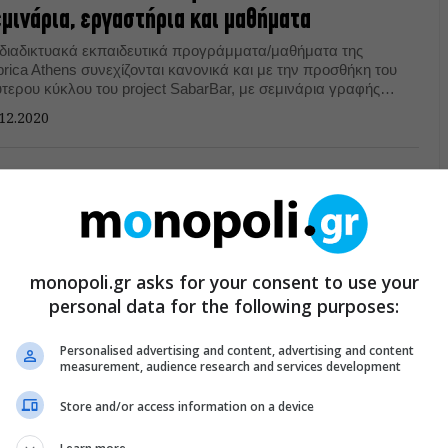
μινάρια, εργαστήρια και μαθήματα
 διαδικτυακά εκπαιδευτικά προγράμματα/μαθήματα της
rica Athens συνεχίζονται κανονικά και με την προσθήκη του
ύτερου κύκλου του project SabarBar, με σεμινάρια γραφής
 δημιουργίας τραγουδιού.
12.2020
ΜΙΝΑΡΙΑ / ΔΙΑΛΕΞΕΙΣ
brica Athens: Όλα τα μαθήματα, σεμινάρια
ι εργαστήρια μεταφέρονται διαδικτυακά
ο το εκπαιδευτικό πρόγραμμα του Fabrica Lab και τα
monopoli.gr asks for your consent to use your
λοξενούμενα μαθήματα του Τεχνοχώρου Φάμπρικα
personal data for the following purposes:
εχίζονται διαδικτυακά.
11.2020
Personalised advertising and content, advertising and content
measurement, audience research and services development
Store and/or access information on a device