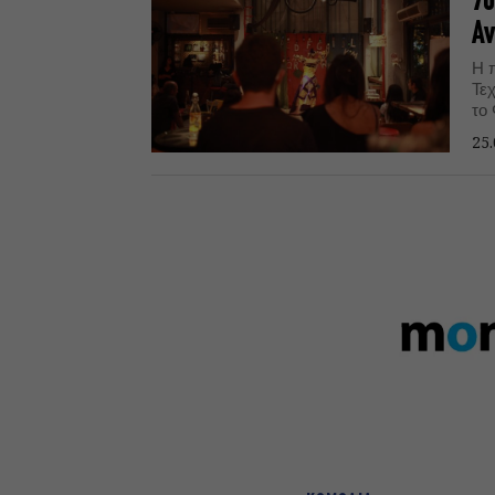
7ο
Αν
Η 
Τε
το
25.