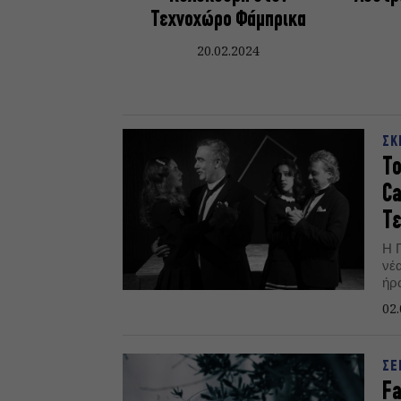
Τεχνοχώρο Φάμπρικα
20.02.2024
ΣΚ
Το
Ca
Τ
Η 
νέ
ήρ
Κα
02.
ΣΕ
Fa