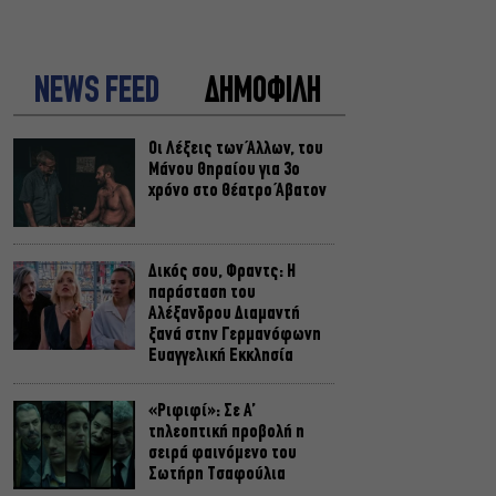
NEWS FEED
ΔΗΜΟΦΙΛΗ
Οι Λέξεις των Άλλων, του
Μάνου Θηραίου για 3ο
χρόνο στο Θέατρο Άβατον
Δικός σου, Φραντς: Η
παράσταση του
Αλέξανδρου Διαμαντή
ξανά στην Γερμανόφωνη
Ευαγγελική Εκκλησία
«Ριφιφί»: Σε Α’
τηλεοπτική προβολή η
σειρά φαινόμενο του
Σωτήρη Τσαφούλια