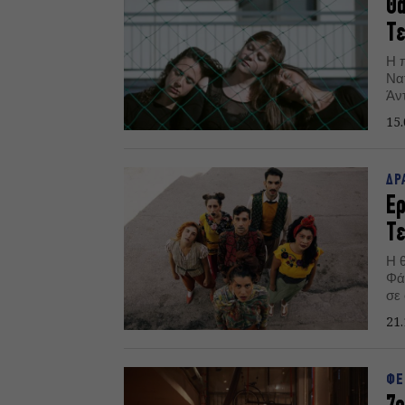
Θά
Τ
Η 
Να
Άν
Τε
15.
ΔΡ
Ερ
Τ
Η 
Φά
σε
21.
ΦΕ