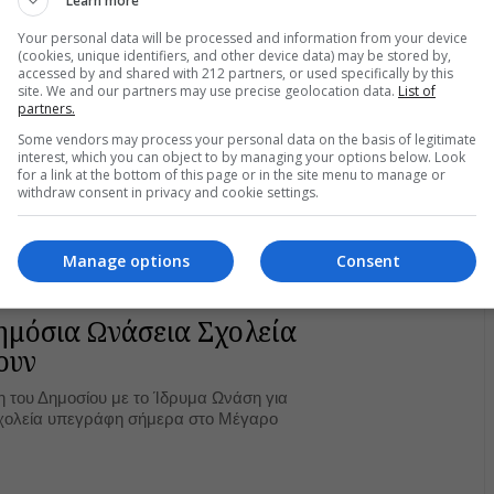
Learn more
Your personal data will be processed and information from your device
(cookies, unique identifiers, and other device data) may be stored by,
accessed by and shared with 212 partners, or used specifically by this
site. We and our partners may use precise geolocation data.
List of
partners.
Some vendors may process your personal data on the basis of legitimate
interest, which you can object to by managing your options below. Look
for a link at the bottom of this page or in the site menu to manage or
withdraw consent in privacy and cookie settings.
Manage options
Consent
ημόσια Ωνάσεια Σχολεία
ουν
 του Δημοσίου με το Ίδρυμα Ωνάση για
Σχολεία υπεγράφη σήμερα στο Μέγαρο