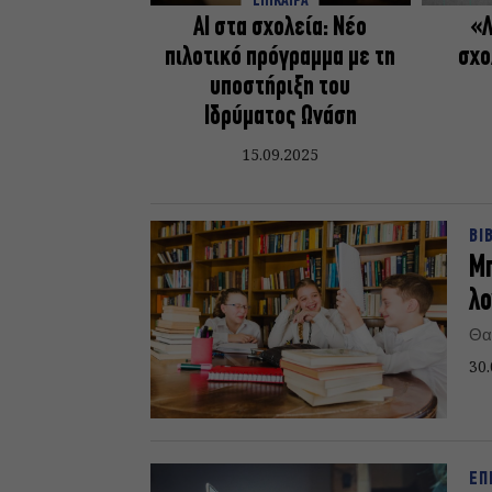
ΕΠΙΚΑΙΡΑ
AI στα σχολεία: Νέο
«Λ
πιλοτικό πρόγραμμα με τη
σχο
υποστήριξη του
Ιδρύματος Ωνάση
15.09.2025
ΒΙ
Μπ
λο
Θα
30.
ΕΠ