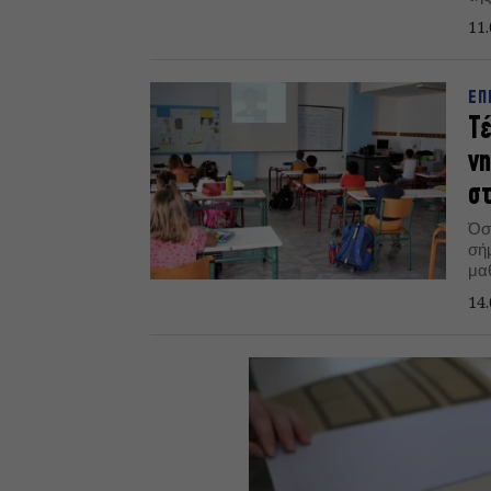
11.
ΕΠ
Τέ
νη
στ
Όσ
σήμ
μα
εξε
14.