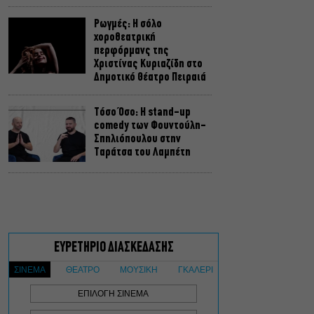
Ρωγμές: Η σόλο
χοροθεατρική
περφόρμανς της
Χριστίνας Κυριαζίδη στο
Δημοτικό Θέατρο Πειραιά
Τόσο Όσο: Η stand-up
comedy των Φουντούλη-
Σπηλιόπουλου στην
Ταράτσα του Λαμπέτη
Μιρέλα Πάχου – Αδάμ
Τσαρούχης: Τα αξέχαστα
ντουέτα του ελληνικού
σινεμά στην Ταράτσα του
Λαμπέτη
Μουσική Τεχνόπολη 2026:
Η συναυλιακή σεζόν
κορυφώνεται τον