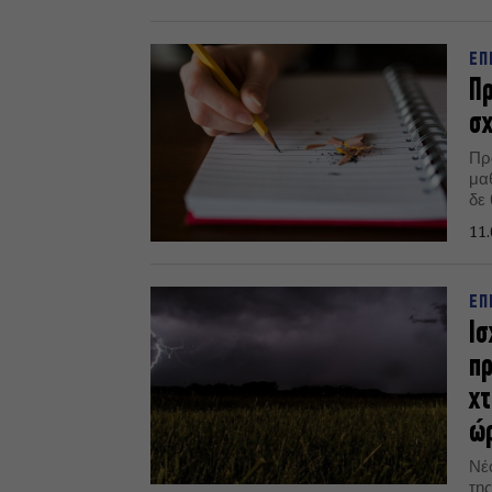
ΕΠ
Πρ
σχ
Πρ
μαθ
δε 
11.
ΕΠ
Ισ
πρ
χτ
ώ
Νέ
τη