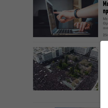
Με
πρ
Με
Θρ
αν
25.
ΕΠ
Τέ
κλ
κι
Μα
και
Φε
25.