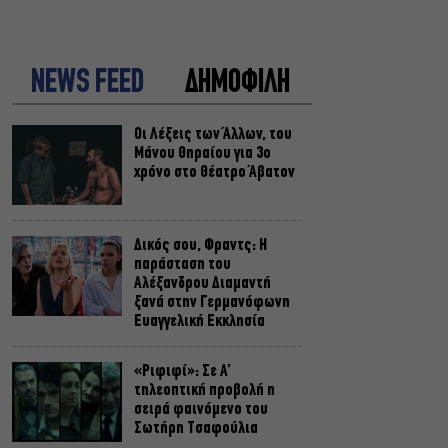
NEWS FEED
ΔΗΜΟΦΙΛΗ
Οι Λέξεις των Άλλων, του
Μάνου Θηραίου για 3ο
χρόνο στο Θέατρο Άβατον
Δικός σου, Φραντς: Η
παράσταση του
Αλέξανδρου Διαμαντή
ξανά στην Γερμανόφωνη
Ευαγγελική Εκκλησία
«Ριφιφί»: Σε Α’
τηλεοπτική προβολή η
σειρά φαινόμενο του
Σωτήρη Τσαφούλια