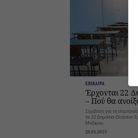
ΕΠΙΚΑΙΡΑ
Έρχονται 22 Δ
– Πού θα ανοίξ
Σύμβαση για τη σύμπραξη
τα 22 Δημόσια Ωνάσεια 
Μαξίμου.
20.01.2025