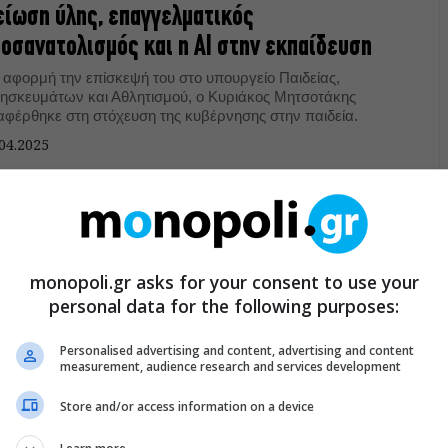
ίωση ύλης, επαγγελματικός
οσανατολισμός και η ΑΙ στην εκπαίδευση
 αφορμή την επίσκεψή του στο υπουργείο Παιδείας,
ησκευμάτων και Αθλητισμού, ο Κυριάκος Μητσοτάκης
αφέρθηκε στη στόχευση της κυβέρνησης στην παιδεία.
04.2025
ΙΚΑΙΡΑ
μπη: Μαθητές και εκπαιδευτικοί καλούν σε
είσιμο σχολείων και συμμετοχή στις
monopoli.gr asks for your consent to use your
νητοποιήσεις
personal data for the following purposes:
θητές και εκπαιδευτικοί καλούν σε κλείσιμο των σχολείων
 σε μαζική συμμετοχή στις κινητοποιήσεις της 28ης
Personalised advertising and content, advertising and content
measurement, audience research and services development
βρουαρίου.
02.2025
Store and/or access information on a device