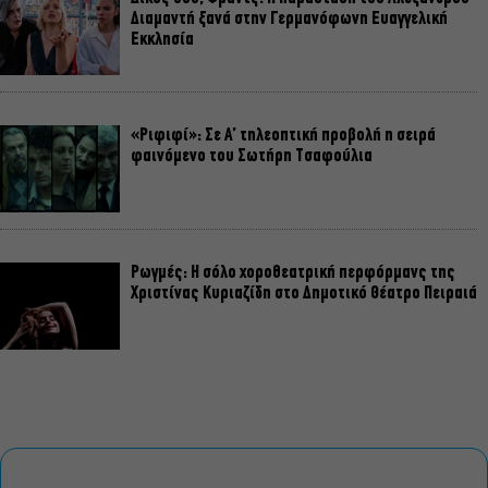
Διαμαντή ξανά στην Γερμανόφωνη Ευαγγελική
Εκκλησία
«Ριφιφί»: Σε Α’ τηλεοπτική προβολή η σειρά
φαινόμενο του Σωτήρη Τσαφούλια
Ρωγμές: Η σόλο χοροθεατρική περφόρμανς της
Χριστίνας Κυριαζίδη στο Δημοτικό Θέατρο Πειραιά