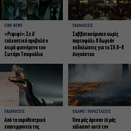
CINE NEWS
ΕΚΔΗΛΩΣΕΙΣ
«Ριφιφί»: Σε Α’
Σαββατοκύριακο χωρίς
τηλεοπτική προβολή η
πορτοφόλι: 8 δωρεάν
σειρά φαινόμενο του
εκδηλώσεις για το ΣΚ 8-9
Σωτήρη Τσαφούλια
Αυγούστου
ΕΚΔΗΛΩΣΕΙΣ
ΕΙΔΑΜΕ / ΠΑΡΑΣΤΑΣΕΙΣ
Από τη χοροθεατρική
Όσα μάς άρεσαν (ή μάς
επανερμηνεία της
χάλασαν) αυτή την