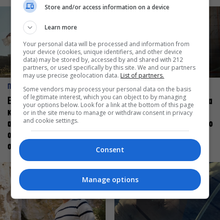
Store and/or access information on a device
Learn more
Your personal data will be processed and information from
your device (cookies, unique identifiers, and other device
data) may be stored by, accessed by and shared with 212
partners, or used specifically by this site. We and our partners
may use precise geolocation data.
List of partners.
ΠΡΟΣΩΠΑ
ΠΡΟΣΩΠΑ
Some vendors may process your personal data on the basis
of legitimate interest, which you can object to by managing
Ελεάνα Ανδρεούδη: Κάθε
Βαγγέλης Μπίκος: Έμαθα να
your options below. Look for a link at the bottom of this page
καλλιτέχνης όταν
δίνω αξία στο ποιος είμαι
or in the site menu to manage or withdraw consent in privacy
and cookie settings.
ανεβαίνει στη σκηνή
πάνω στη σκηνή και όχι στο
οφείλει να αισθάνεται
πως χορεύω
σταρ
Consent
Manage options