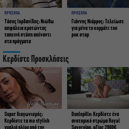
ΠΡΟΣΩΠΑ
ΠΡΟΣΩΠΑ
Tάσος Ιορδανίδης: Νιώθω
Γιάννης Νιάρρος: Τελείωσε
ασφάλεια κρατώντας
για μένα το κομμάτι του
ταπεινή στάση απέναντι
ροκ σταρ
στα πράγματα
Κερδίστε Προσκλήσεις
Super διαγωνισμός:
Dunlopillo: Κερδίστε ένα
Κερδίστε τα πιο stylish
ανατομικό στρώμα Royal
γυαλιά ηλίου από την
Sovereign, αξίας 2900€