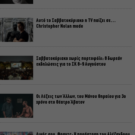
Αυτό το Σαββατοκύριακο η TV παίζει σε…
Christopher Nolan mode
Σαββατοκύριακο χωρίς πορτοφόλι: 8 δωρεάν
εκδηλώσεις για το ΣΚ 8-9 Αυγούστου
Οι Λέξεις των Άλλων, του Μάνου Θηραίου για 3ο
χρόνο στο Θέατρο Άβατον
Δικός σου, Φραντς: Η παράσταση του Αλέξανδρου