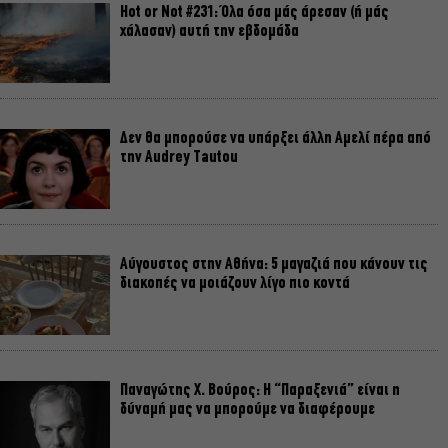
Hot or Not #231: Όλα όσα μάς άρεσαν (ή μάς
χάλασαν) αυτή την εβδομάδα
Δεν θα μπορούσε να υπάρξει άλλη Αμελί πέρα από
την Audrey Tautou
Αύγουστος στην Αθήνα: 5 μαγαζιά που κάνουν τις
διακοπές να μοιάζουν λίγο πιο κοντά
Παναγώτης Χ. Βούρος: Η “Παραξενιά” είναι η
δύναμή μας να μπορούμε να διαφέρουμε