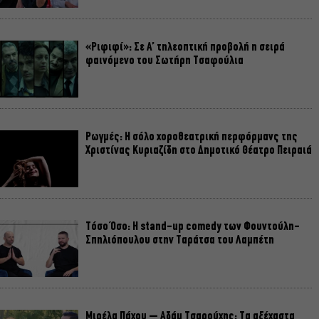
«Ριφιφί»: Σε Α’ τηλεοπτική προβολή η σειρά
φαινόμενο του Σωτήρη Τσαφούλια
Ρωγμές: Η σόλο χοροθεατρική περφόρμανς της
Χριστίνας Κυριαζίδη στο Δημοτικό Θέατρο Πειραιά
Τόσο Όσο: Η stand-up comedy των Φουντούλη-
Σπηλιόπουλου στην Ταράτσα του Λαμπέτη
Μιρέλα Πάχου – Αδάμ Τσαρούχης: Τα αξέχαστα