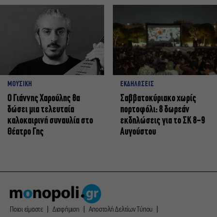
ΜΟΥΣΙΚΗ
ΕΚΔΗΛΩΣΕΙΣ
Ο Γιάννης Χαρούλης θα
Σαββατοκύριακο χωρίς
δώσει μια τελευταία
πορτοφόλι: 8 δωρεάν
καλοκαιρινή συναυλία στο
εκδηλώσεις για το ΣΚ 8-9
Θέατρο Γης
Αυγούστου
Ποιοι είμαστε
Διαφήμιση
Αποστολή Δελτίων Τύπου