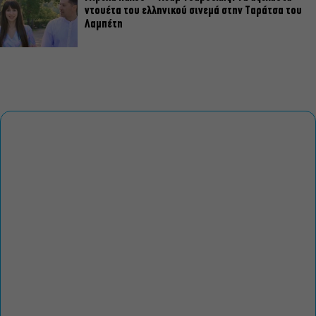
ντουέτα του ελληνικού σινεμά στην Ταράτσα του
Λαμπέτη