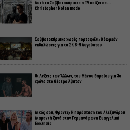
Αυτό το Σαββατοκύριακο η TV παίζει σε…
Christopher Nolan mode
Σαββατοκύριακο χωρίς πορτοφόλι: 8 δωρεάν
εκδηλώσεις για το ΣΚ 8-9 Αυγούστου
Οι Λέξεις των Άλλων, του Μάνου Θηραίου για 3ο
χρόνο στο Θέατρο Άβατον
Δικός σου, Φραντς: Η παράσταση του Αλέξανδρου
Διαμαντή ξανά στην Γερμανόφωνη Ευαγγελική
Εκκλησία