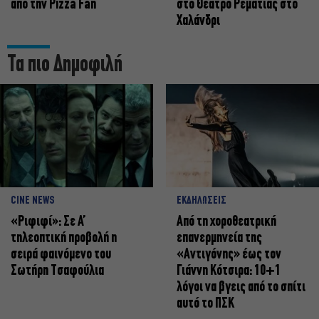
από την Pizza Fan
στο Θέατρο Ρεματιάς στο
Χαλάνδρι
Τα πιο Δημοφιλή
CINE NEWS
ΕΚΔΗΛΩΣΕΙΣ
«Ριφιφί»: Σε Α’
Από τη χοροθεατρική
τηλεοπτική προβολή η
επανερμηνεία της
σειρά φαινόμενο του
«Αντιγόνης» έως τον
Σωτήρη Τσαφούλια
Γιάννη Κότσιρα: 10+1
λόγοι να βγεις από το σπίτι
αυτό το ΠΣΚ