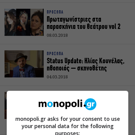
ΠΡΟΣΩΠΑ
Πρωταγωνίστριες στα
παρασκήνια του θεάτρου vol 2
08.03.2018
ΠΡΟΣΩΠΑ
Status Update: Ηλίας Κουνέλας,
ηθοποιός – σκηνοθέτης
04.03.2018
ΠΡΟΣΩΠΑ
Ο Βαγγέλης Χατζηγιαννίδης
γράφει ένα τραγούδι για τον
Γρηγόρη Λαμπράκη
monopoli.gr asks for your consent to use
your personal data for the following
28.02.2018
purposes: