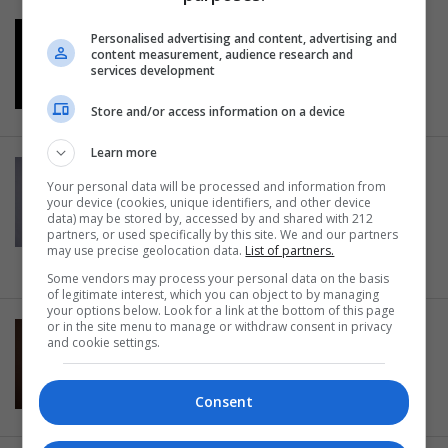
ΠΡΟΣΩΠΑ
Personalised advertising and content, advertising and
Status Update: Μιχάλης
content measurement, audience research and
services development
Οικονόμου, ηθοποιός
25.02.2018
Store and/or access information on a device
Learn more
ΠΡΟΣΩΠΑ
Your personal data will be processed and information from
Status Update: Βίκυ Αδάμου,
your device (cookies, unique identifiers, and other device
ηθοποιός- σκηνοθέτις-
data) may be stored by, accessed by and shared with 212
partners, or used specifically by this site. We and our partners
περφόμερ
may use precise geolocation data.
List of partners.
14.02.2018
Some vendors may process your personal data on the basis
of legitimate interest, which you can object to by managing
your options below. Look for a link at the bottom of this page
or in the site menu to manage or withdraw consent in privacy
ΠΡΟΣΩΠΑ
and cookie settings.
Status update: Σοφία Καψούρου,
ηθοποιός – συγγραφέας
Consent
04.02.2018