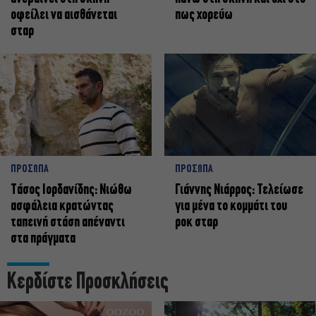
οφείλει να αισθάνεται
πως χορεύω
σταρ
ΠΡΟΣΩΠΑ
ΠΡΟΣΩΠΑ
Tάσος Ιορδανίδης: Νιώθω
Γιάννης Νιάρρος: Τελείωσε
ασφάλεια κρατώντας
για μένα το κομμάτι του
ταπεινή στάση απέναντι
ροκ σταρ
στα πράγματα
Κερδίστε Προσκλήσεις