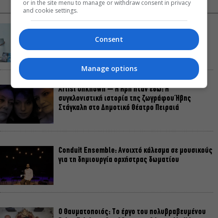
NEWS FEED
ΔΗΜΟΦΙΛΗ
or in the site menu to manage or withdraw consent in privacy
and cookie settings.
«Κλεμμένος Πειρατής» – «Beauty and Blue»: Το
διπλό εκθεσιακό ταξίδι του Απόστολου Χαντζαρά
Consent
στην Πάτμο
Manage options
Artist Unknown – Η Ήβη ήταν εδώ: Η
συγκλονιστική ιστορία της ζωγράφου Ήβης
Στάγκαλη στο Δημοτικό Θέατρο Πειραιά
Conduit Ensemble: Ανοιχτό κάλεσμα σε μουσικούς
για τη δημιουργία ορχήστρας δωματίου
Ο Θαυματοποιός: Το έργο του πολυβραβευμένου