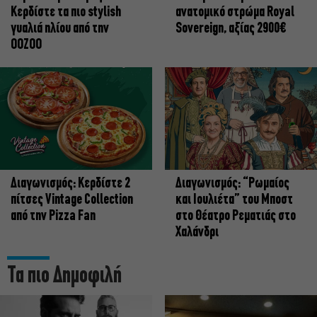
Κερδίστε τα πιο stylish
ανατομικό στρώμα Royal
γυαλιά ηλίου από την
Sovereign, αξίας 2900€
OOZOO
Διαγωνισμός: Κερδίστε 2
Διαγωνισμός: “Ρωμαίος
πίτσες Vintage Collection
και Ιουλιέτα” του Μποστ
από την Pizza Fan
στο Θέατρο Ρεματιάς στο
Χαλάνδρι
Τα πιο Δημοφιλή