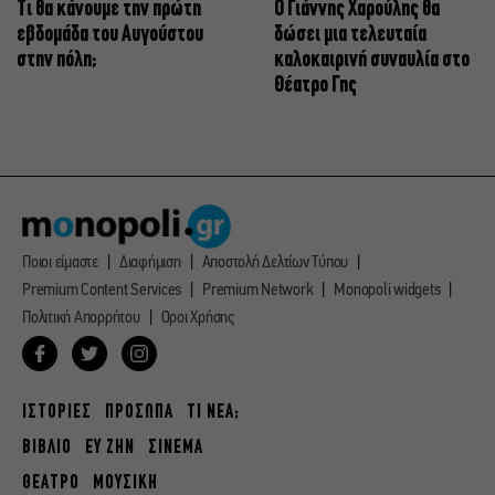
Τι θα κάνουμε την πρώτη
Ο Γιάννης Χαρούλης θα
εβδομάδα του Αυγούστου
δώσει μια τελευταία
στην πόλη;
καλοκαιρινή συναυλία στο
Θέατρο Γης
Ποιοι είμαστε
Διαφήμιση
Αποστολή Δελτίων Τύπου
Premium Content Services
Premium Network
Monopoli widgets
Πολιτική Απορρήτου
Οροι Χρήσης
ΙΣΤΟΡΙΕΣ
ΠΡΟΣΩΠΑ
ΤΙ ΝΕΑ;
ΒΙΒΛΙΟ
ΕΥ ΖΗΝ
ΣΙΝΕΜΑ
ΘΕΑΤΡΟ
ΜΟΥΣΙΚΗ