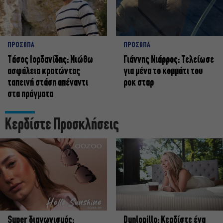
ΠΡΟΣΩΠΑ
ΠΡΟΣΩΠΑ
Tάσος Ιορδανίδης: Νιώθω
Γιάννης Νιάρρος: Τελείωσε
ασφάλεια κρατώντας
για μένα το κομμάτι του
ταπεινή στάση απέναντι
ροκ σταρ
στα πράγματα
Κερδίστε Προσκλήσεις
Super διαγωνισμός:
Dunlopillo: Κερδίστε ένα