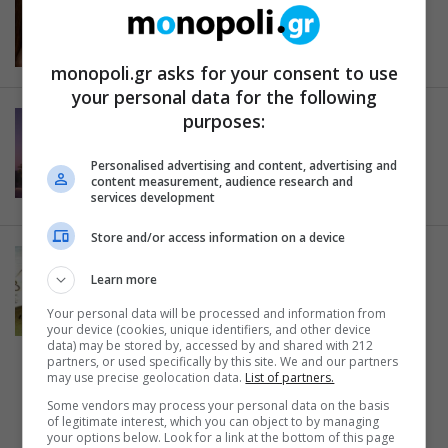
Η Γεωργία Νταγάκη στο Χυτήριο
18.04.2013
monopoli.gr asks for your consent to use
your personal data for the following
purposes:
ΕΚΔΗΛΩΣΕΙΣ
Εκδρομή γευσιγνωσίας κρασιών
Personalised advertising and content, advertising and
και προσφορών
content measurement, audience research and
13.04.2011
services development
Store and/or access information on a device
ΔΙΑΦΟΡΑ
Learn more
Σύγχρονη Εκκλησιαστική Τέχνη
17.11.2010
Your personal data will be processed and information from
your device (cookies, unique identifiers, and other device
data) may be stored by, accessed by and shared with 212
partners, or used specifically by this site. We and our partners
may use precise geolocation data.
List of partners.
Some vendors may process your personal data on the basis
of legitimate interest, which you can object to by managing
your options below. Look for a link at the bottom of this page