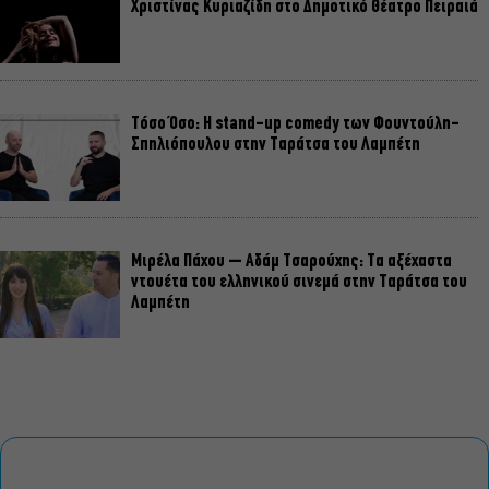
Χριστίνας Κυριαζίδη στο Δημοτικό Θέατρο Πειραιά
Τόσο Όσο: Η stand-up comedy των Φουντούλη-
Σπηλιόπουλου στην Ταράτσα του Λαμπέτη
Μιρέλα Πάχου – Αδάμ Τσαρούχης: Τα αξέχαστα
ντουέτα του ελληνικού σινεμά στην Ταράτσα του
Λαμπέτη