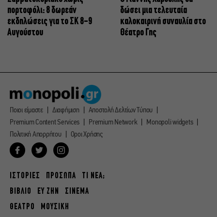
πορτοφόλι: 8 δωρεάν
δώσει μια τελευταία
εκδηλώσεις για το ΣΚ 8-9
καλοκαιρινή συναυλία στο
Αυγούστου
Θέατρο Γης
Ποιοι είμαστε
Διαφήμιση
Αποστολή Δελτίων Τύπου
Premium Content Services
Premium Network
Monopoli widgets
Πολιτική Απορρήτου
Οροι Χρήσης
ΙΣΤΟΡΙΕΣ
ΠΡΟΣΩΠΑ
ΤΙ ΝΕΑ;
ΒΙΒΛΙΟ
ΕΥ ΖΗΝ
ΣΙΝΕΜΑ
ΘΕΑΤΡΟ
ΜΟΥΣΙΚΗ