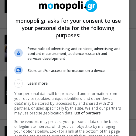
Ναυπλιώτου στο Θέατρο
Δημήτρης Χορν
04.09.2019
monopoli.gr asks for your consent to use
your personal data for the following
purposes:
ART & CULTURE
Τι μου έμαθε η θεατρική σεζόν
Personalised advertising and content, advertising and
2018-2019
content measurement, audience research and
services development
24.04.2019
Store and/or access information on a device
ΘΕΑΤΡΙΚΑ ΝΕΑ
Learn more
Master Class: Τα εισιτήρια
Your personal data will be processed and information from
εξαντλήθηκαν και η παράσταση
your device (cookies, unique identifiers, and other device
ταξιδεύει στη Θεσσαλονίκη
data) may be stored by, accessed by and shared with 212
partners, or used specifically by this site. We and our partners
11.02.2019
may use precise geolocation data.
List of partners.
Some vendors may process your personal data on the basis
of legitimate interest, which you can object to by managing
STATUS UPDATE
your options below. Look for a link at the bottom of this page