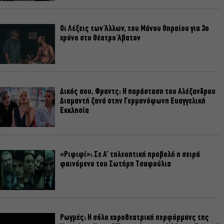
Οι Λέξεις των Άλλων, του Μάνου Θηραίου για 3ο
χρόνο στο Θέατρο Άβατον
Δικός σου, Φραντς: Η παράσταση του Αλέξανδρου
Διαμαντή ξανά στην Γερμανόφωνη Ευαγγελική
Εκκλησία
«Ριφιφί»: Σε Α’ τηλεοπτική προβολή η σειρά
φαινόμενο του Σωτήρη Τσαφούλια
Ρωγμές: Η σόλο χοροθεατρική περφόρμανς της