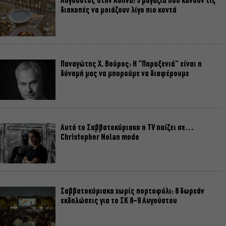
Αύγουστος στην Αθήνα: 5 μαγαζιά που κάνουν τις
διακοπές να μοιάζουν λίγο πιο κοντά
Παναγώτης Χ. Βούρος: Η “Παραξενιά” είναι η
δύναμή μας να μπορούμε να διαφέρουμε
Αυτό το Σαββατοκύριακο η TV παίζει σε…
Christopher Nolan mode
Σαββατοκύριακο χωρίς πορτοφόλι: 8 δωρεάν
εκδηλώσεις για το ΣΚ 8-9 Αυγούστου