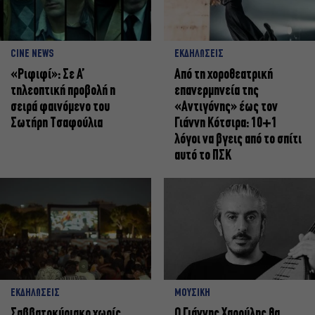
CINE NEWS
ΕΚΔΗΛΩΣΕΙΣ
«Ριφιφί»: Σε Α’
Από τη χοροθεατρική
τηλεοπτική προβολή η
επανερμηνεία της
σειρά φαινόμενο του
«Αντιγόνης» έως τον
Σωτήρη Τσαφούλια
Γιάννη Κότσιρα: 10+1
λόγοι να βγεις από το σπίτι
αυτό το ΠΣΚ
ΕΚΔΗΛΩΣΕΙΣ
ΜΟΥΣΙΚΗ
Σαββατοκύριακο χωρίς
Ο Γιάννης Χαρούλης θα