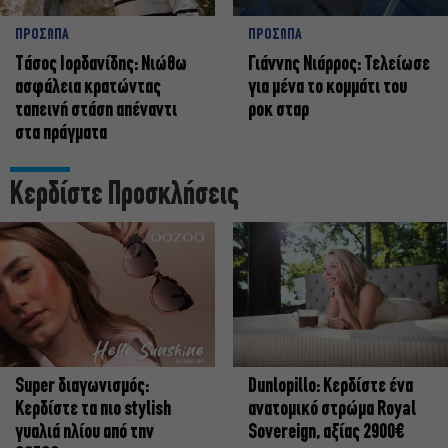
ΠΡΟΣΩΠΑ
ΠΡΟΣΩΠΑ
Tάσος Ιορδανίδης: Νιώθω
Γιάννης Νιάρρος: Τελείωσε
ασφάλεια κρατώντας
για μένα το κομμάτι του
ταπεινή στάση απέναντι
ροκ σταρ
στα πράγματα
Κερδίστε Προσκλήσεις
Super διαγωνισμός:
Dunlopillo: Κερδίστε ένα
Κερδίστε τα πιο stylish
ανατομικό στρώμα Royal
γυαλιά ηλίου από την
Sovereign, αξίας 2900€