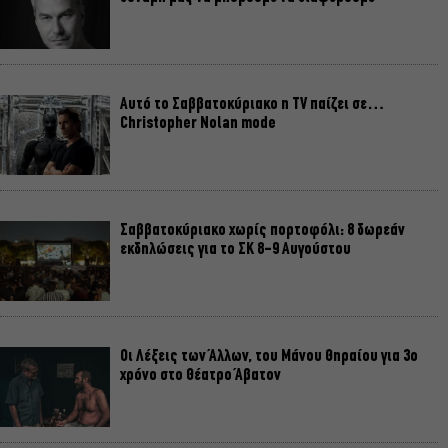
Αυτό το Σαββατοκύριακο η TV παίζει σε…
Christopher Nolan mode
Σαββατοκύριακο χωρίς πορτοφόλι: 8 δωρεάν
εκδηλώσεις για το ΣΚ 8-9 Αυγούστου
Οι Λέξεις των Άλλων, του Μάνου Θηραίου για 3ο
χρόνο στο Θέατρο Άβατον