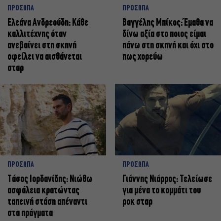
ΠΡΟΣΩΠΑ
ΠΡΟΣΩΠΑ
Ελεάνα Ανδρεούδη: Κάθε
Βαγγέλης Μπίκος: Έμαθα να
καλλιτέχνης όταν
δίνω αξία στο ποιος είμαι
ανεβαίνει στη σκηνή
πάνω στη σκηνή και όχι στο
οφείλει να αισθάνεται
πως χορεύω
σταρ
ΠΡΟΣΩΠΑ
ΠΡΟΣΩΠΑ
Tάσος Ιορδανίδης: Νιώθω
Γιάννης Νιάρρος: Τελείωσε
ασφάλεια κρατώντας
για μένα το κομμάτι του
ταπεινή στάση απέναντι
ροκ σταρ
στα πράγματα