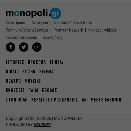
Ποιοι είμαστε
Διαφήμιση
Αποστολή Δελτίων Τύπου
Premium Content Services
Premium Network
Monopoli widgets
Πολιτική Απορρήτου
Οροι Χρήσης
ΙΣΤΟΡΙΕΣ
ΠΡΟΣΩΠΑ
ΤΙ ΝΕΑ;
ΒΙΒΛΙΟ
ΕΥ ΖΗΝ
ΣΙΝΕΜΑ
ΘΕΑΤΡΟ
ΜΟΥΣΙΚΗ
ΕΚΘΕΣΕΙΣ
ΠΑΙΔΙ
ΕΞΟΔΟΣ
ΣΤΗΝ ΠΟΛΗ
ΚΕΡΔΙΣΤΕ ΠΡΟΣΚΛΗΣΕΙΣ
ART MEETS FASHION
Copyright © 2010- 2026 | MONOPOLI.GR
PRODUCED BY
WHISKEY