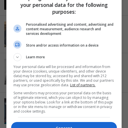
26.04.2011
your personal data for the following
purposes:
Personalised advertising and content, advertising and
ΔΡΑΜΑ
content measurement, audience research and
Wasted Youth
services development
15.03.2011
Store and/or access information on a device
Learn more
ΣΙΝΕΦΙΛ
Your personal data will be processed and information from
Kuhle Wampe Σε Ποιόν Ανήκει ο
your device (cookies, unique identifiers, and other device
Κόσμος
data) may be stored by, accessed by and shared with 212
partners, or used specifically by this site. We and our partners
21.02.2011
may use precise geolocation data.
List of partners.
Some vendors may process your personal data on the basis
of legitimate interest, which you can object to by managing
your options below. Look for a link at the bottom of this page
ΖΩΓΡΑΦΙΚΗ
or in the site menu to manage or withdraw consent in privacy
Έκθεση ζωγραφικής του
and cookie settings.
Κυριάκου Κατζουράκη
14.12.2010