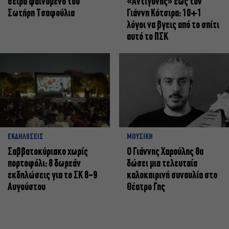
σειρά φαινόμενο του
«Αντιγόνης» έως τον
Σωτήρη Τσαφούλια
Γιάννη Κότσιρα: 10+1
λόγοι να βγεις από το σπίτι
αυτό το ΠΣΚ
ΕΚΔΗΛΩΣΕΙΣ
ΜΟΥΣΙΚΗ
Σαββατοκύριακο χωρίς
Ο Γιάννης Χαρούλης θα
πορτοφόλι: 8 δωρεάν
δώσει μια τελευταία
εκδηλώσεις για το ΣΚ 8-9
καλοκαιρινή συναυλία στο
Αυγούστου
Θέατρο Γης