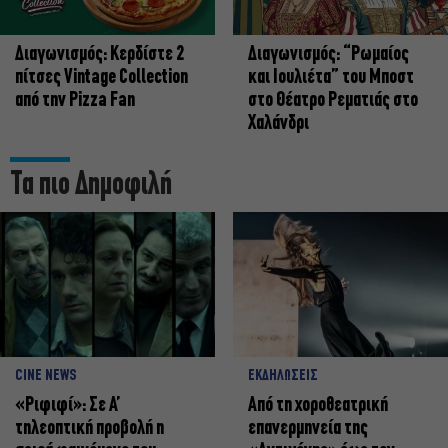
Διαγωνισμός: Κερδίστε 2
Διαγωνισμός: “Ρωμαίος
πίτσες Vintage Collection
και Ιουλιέτα” του Μποστ
από την Pizza Fan
στο Θέατρο Ρεματιάς στο
Χαλάνδρι
Τα πιο Δημοφιλή
CINE NEWS
ΕΚΔΗΛΩΣΕΙΣ
«Ριφιφί»: Σε Α’
Από τη χοροθεατρική
τηλεοπτική προβολή η
επανερμηνεία της