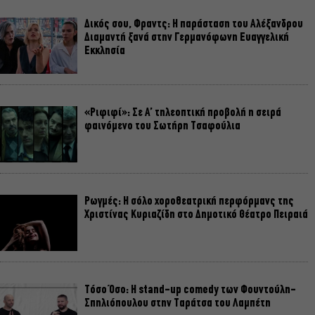
Δικός σου, Φραντς: Η παράσταση του Αλέξανδρου
Διαμαντή ξανά στην Γερμανόφωνη Ευαγγελική
Εκκλησία
«Ριφιφί»: Σε Α’ τηλεοπτική προβολή η σειρά
φαινόμενο του Σωτήρη Τσαφούλια
Ρωγμές: Η σόλο χοροθεατρική περφόρμανς της
Χριστίνας Κυριαζίδη στο Δημοτικό Θέατρο Πειραιά
Τόσο Όσο: Η stand-up comedy των Φουντούλη-
Σπηλιόπουλου στην Ταράτσα του Λαμπέτη