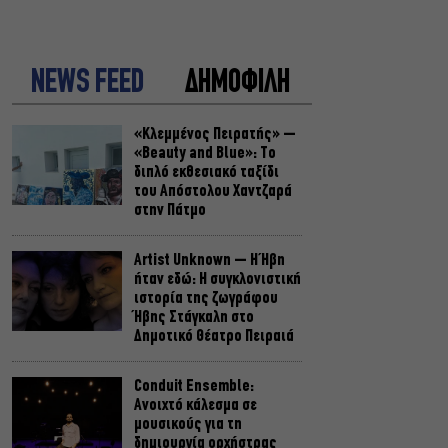
NEWS FEED
ΔΗΜΟΦΙΛΗ
«Κλεμμένος Πειρατής» –
«Beauty and Blue»: Το
διπλό εκθεσιακό ταξίδι
του Απόστολου Χαντζαρά
στην Πάτμο
Artist Unknown – Η Ήβη
ήταν εδώ: Η συγκλονιστική
ιστορία της ζωγράφου
Ήβης Στάγκαλη στο
Δημοτικό Θέατρο Πειραιά
Conduit Ensemble:
Ανοιχτό κάλεσμα σε
μουσικούς για τη
δημιουργία ορχήστρας