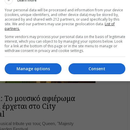
Learn more
Your personal data will be processed and information from your device
(cookies, unique identifiers, and other device data) may be stored by,
accessed by and shared with 212 partners, or used specifically by this
site. We and our partners may use precise geolocation data.
List of
partners.
Some vendors may process your personal data on the basis of legitimate
interest, which you can object to by managing your options below. Look
for a link at the bottom of this page or in the site menu to manage or
withdraw consent in privacy and cookie settings.
Manage options
Consent
: Το μουσικό αφιέρωμα
 έρχεται στο City
al
sical tribute για τους Queen, "Majesty
arden Festival.