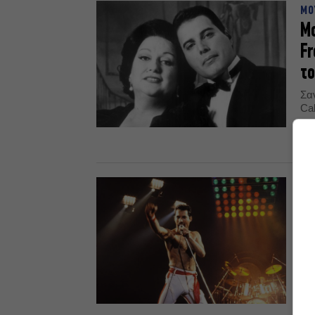
ΜΟ
Mo
Fr
τ
Σα
Cab
κα
Que
12.
TO
30
πρ
ζω
Πρ
άνθ
24.