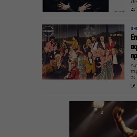
γρ
25.
SH
En
αφ
πρ
Αυτ
πε
σε
νέο
16.