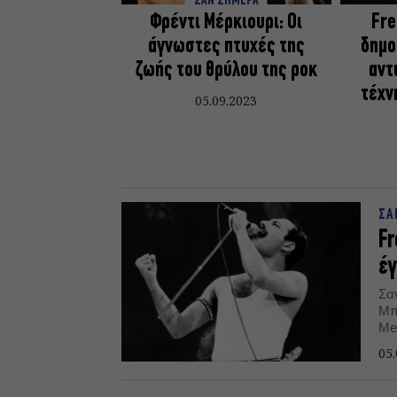
ΣΑΝ ΣΗΜΕΡΑ
Φρέντι Μέρκιουρι: Οι
Fre
άγνωστες πτυχές της
δημο
ζωής του θρύλου της ροκ
αντ
τέχν
05.09.2023
ΣΑ
Fr
έγ
Σα
Μπ
Me
05.