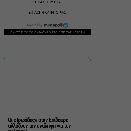
Δήμος Αθηναίων:
Απομάκρυνση 240
τραπεζοκαθισμάτων σε 13
επιχειρησιακές δράσεις
«Θάλασσα από γυαλί»:
Παγκόσμια πρεμιέρα για τη
νέα ταινία του Αλέξη
Αλεξίου
«Δυο μαύρα πουκάμισα»:
Το πρώτο trailer της
νέας, πολυαναμενόμενης
δραματικής σειράς του
MEGA
Οι «Τρωάδες» στην Επίδαυρο
αλλάζουν την αντίληψη για τον