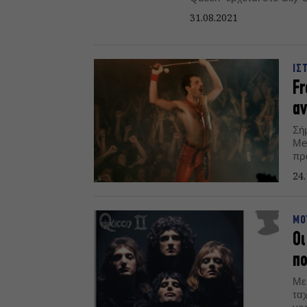
31.08.2021
ΙΣ
Fr
αν
Σή
Me
πρ
24.
ΜΟ
Οι
πο
Με
ταχ