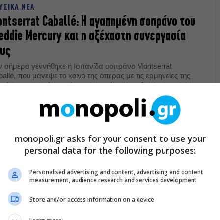
ΥΣΙΚΑ ΝΕΑ
ntserrat Caballé: Η αγαπημένη σοπράνο του
eddie Mercury και η αξέχαστη συνεργασία
ους
ν σήμερα γεννήθηκε η Ισπανίδα σοπράνο Montserrat
allé, που μάγεψε το κοινό της όπερας με τις ερμηνείες της
ι χάρισε στον κόσμο μία συνεργασία με τον frontman των
en που έμεινε στην ιστορία.
04.2022
P 10
monopoli.gr asks for your consent to use your
 χρόνια χωρίς τον Freddie Mercury: 10
personal data for the following purposes:
άγματα που δεν ξέρατε για την ταραχώδη
Personalised advertising and content, advertising and content
ή του
measurement, audience research and services development
ιν από 30 χρόνια έφυγε από τη ζωή ο Freddie Mercury, ο
ρωπος που μάς έμαθε τι σημαίνει να είσαι rock star.
Store and/or access information on a device
11.2021