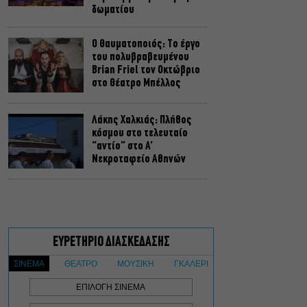
δωματίου
Ο Θαυματοποιός: Το έργο
του πολυβραβευμένου
Brian Friel τον Οκτώβριο
στο Θέατρο Μπέλλος
Λάκης Χαλκιάς: Πλήθος
κόσμου στο τελευταίο
“αντίο” στο Α’
Νεκροταφείο Αθηνών
Μια άλλη Θήβα: Σε ποια
αθηναϊκά θέατρα θα δούμε
την παράσταση το
Φθινόπωρο
ΥΠΠΟ: Αναβαθμίζεται ο
αρχαιολογικός χώρος του
Ραμνούντος