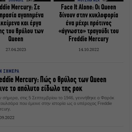
SHOWBIZ
ΜΟΥΣΙΚΑ ΝΕΑ
ddie Mercury: Σε
Face It Alone: Οι Queen
πρασία αγαπημένα
δίνουν στην κυκλοφορία
ικείμενα και έργα
ένα μέχρι πρότινος
ης του θρύλου των
«άγνωστο» τραγούδι του
Queen
Freddie Mercury
27.04.2023
14.10.2022
Ν ΣΗΜΕΡΑ
eddie Mercury: Πώς ο θρύλος των Queen
ινε το απόλυτο είδωλο της ροκ
ν σήμερα, στις 5 Σεπτεμβρίου το 1946, γεννήθηκε ο Φαρόκ
ουλσάρα που έμεινε στην ιστορία ως ο υπέροχος Freddie
rcury.
09.2022