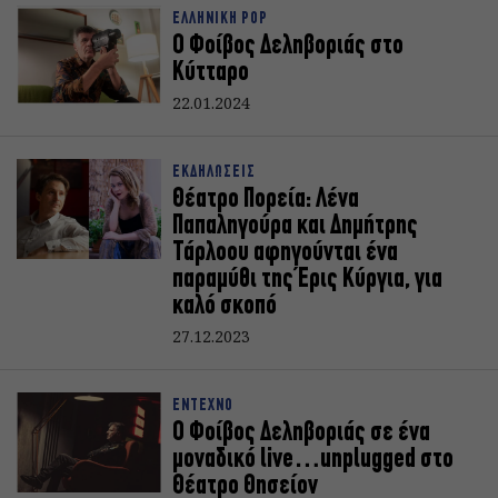
ΕΛΛΗΝΙΚΗ POP
Ο Φοίβος Δεληβοριάς στο
Κύτταρο
22.01.2024
ΕΚΔΗΛΩΣΕΙΣ
Θέατρο Πορεία: Λένα
Παπαληγούρα και Δημήτρης
Τάρλοου αφηγούνται ένα
παραμύθι της Έρις Κύργια, για
καλό σκοπό
27.12.2023
ΕΝΤΕΧΝΟ
Ο Φοίβος Δεληβοριάς σε ένα
μοναδικό live…unplugged στο
Θέατρο Θησείον