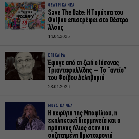
ΘΕΑΤΡΙΚΑ ΝΕΑ
Save The Date: Η Ταράτσα του
Φοίβου επιστρέφει στο Θέατρο
Άλσος
14.04.2025
ΕΠΙΚΑΙΡΑ
Έφυγε από τη ζωή ο Ιάσονας
Τριανταφυλλίδης – Το “αντίο”
του Φοίβου Δεληβοριά
28.01.2025
ΜΟΥΣΙΚΑ ΝΕΑ
Η κεφίγια της Μποφίλιου, η
εκπληκτική διερμηνεία και ο
πράσινος ήλιος στην πιο
συζητημένη Πρωτοχρονιά