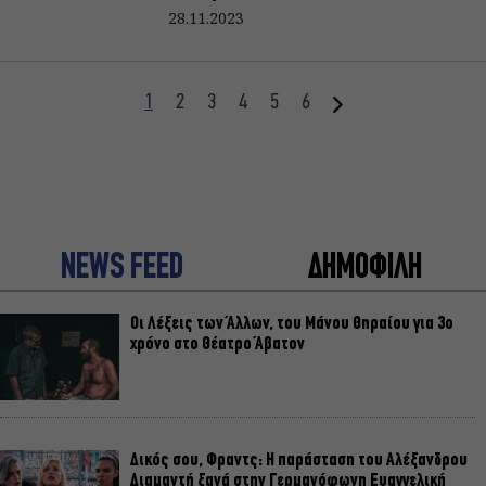
28.11.2023
1
2
3
4
5
6
NEWS FEED
ΔΗΜΟΦΙΛΗ
Οι Λέξεις των Άλλων, του Μάνου Θηραίου για 3ο
χρόνο στο Θέατρο Άβατον
Δικός σου, Φραντς: Η παράσταση του Αλέξανδρου
Διαμαντή ξανά στην Γερμανόφωνη Ευαγγελική