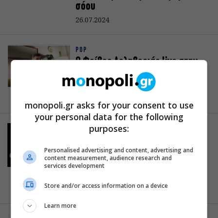
σόου
26.07.2024
POP
Ο Φοίβος Δεληβοριάς live στην
Τεχνόπολη – Special Guest το
Παιδί Τραύμα
19.06.2024
monopoli.gr asks for your consent to use
your personal data for the following
purposes:
ΕΚΔΗΛΩΣΕΙΣ
Σταμάτης Κραουνάκης, Χρήστος
Personalised advertising and content, advertising and
Γεροντίδης και Δημήτρης
content measurement, audience research and
Χριστοφορίδης έρχονται στην
services development
“Ταράτσα του Φοίβου”
Store and/or access information on a device
11.06.2024
Learn more