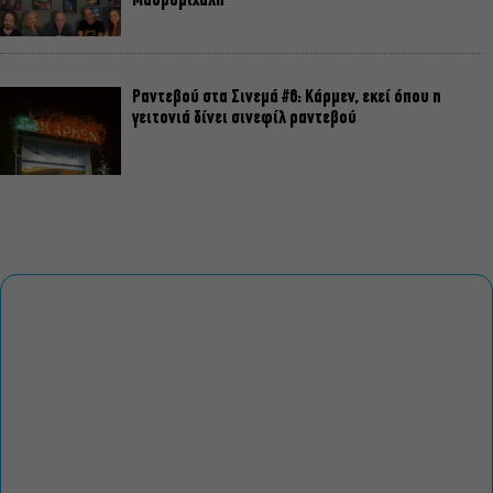
Μαυρομιχάλη
Ραντεβού στα Σινεμά #6: Κάρμεν, εκεί όπου η
γειτονιά δίνει σινεφίλ ραντεβού