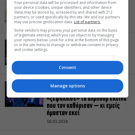
ΜΟΥΣΙΚΑ ΝΕΑ
Your personal data will be processed and information from
your device (cookies, unique identifiers, and other device
Στο metaverse της επιθεώρησης
data) may be stored by, accessed by and shared with 212
με τον Φοίβο Δεληβοριά
partners, or used specifically by this site. We and our partners
may use precise geolocation data.
List of partners.
29.05.2024
Some vendors may process your personal data on the basis
of legitimate interest, which you can object to by managing
your options below. Look for a link at the bottom of this page
ΔΙΑΦΟΡΑ
or in the site menu to manage or withdraw consent in privacy
Η Ταράτσα του Φοίβου
and cookie settings.
επιστρέφει στο Άλσος
29.04.2024
Consent
ΕΙΔΑΜΕ / ΣΥΝΑΥΛΙΕΣ
Manage options
Ο Φοίβος Δεληβοριάς
«ξεφύλλισε» τα άλμπουμ εκείνα
που τον καθόρισαν – κι εμείς
ήμασταν εκεί
18.03.2024