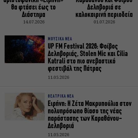
αριστοφανική «Ειρήνη»
Καραθάνου και Φοίβου
θα φτάσει έως το
Δεληβοριά σε
Διάστημα
καλοκαιρινή περιοδεία
14.07.2026
01.07.2026
ΜΟΥΣΙΚΑ ΝΕΑ
UP FM Festival 2026: Φοίβος
Δεληβοριάς, Stolen Mic και Cilia
Katrali στο πιο ανεβαστικό
φεστιβάλ της Πάτρας
11.05.2026
ΘΕΑΤΡΙΚΑ ΝΕΑ
Ειρήνη: Η Ζέτα Μακρυπούλια στον
πολυπρόσωπο θίασο της νέας
παράστασης των Καραθάνου-
Δεληβοριά
11.05.2026