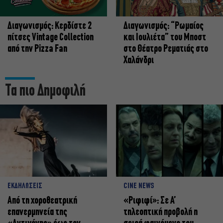
Διαγωνισμός: Κερδίστε 2
Διαγωνισμός: “Ρωμαίος
πίτσες Vintage Collection
και Ιουλιέτα” του Μποστ
από την Pizza Fan
στο Θέατρο Ρεματιάς στο
Χαλάνδρι
Τα πιο Δημοφιλή
ΕΚΔΗΛΩΣΕΙΣ
CINE NEWS
Από τη χοροθεατρική
«Ριφιφί»: Σε Α’
επανερμηνεία της
τηλεοπτική προβολή η