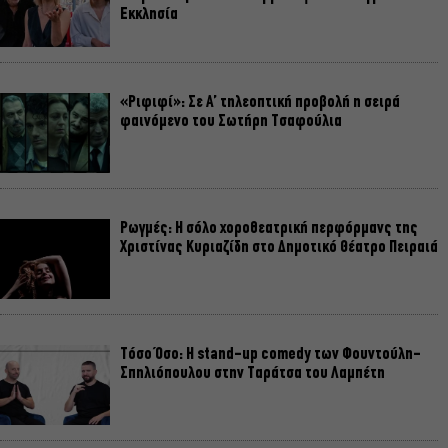
Εκκλησία
«Ριφιφί»: Σε Α’ τηλεοπτική προβολή η σειρά
φαινόμενο του Σωτήρη Τσαφούλια
Ρωγμές: Η σόλο χοροθεατρική περφόρμανς της
Χριστίνας Κυριαζίδη στο Δημοτικό Θέατρο Πειραιά
Τόσο Όσο: Η stand-up comedy των Φουντούλη-
Σπηλιόπουλου στην Ταράτσα του Λαμπέτη