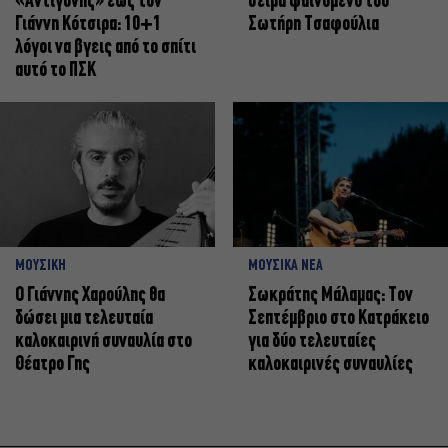
«Αντιγόνης» έως τον
σειρά φαινόμενο του
Γιάννη Κότσιρα: 10+1
Σωτήρη Τσαφούλια
λόγοι να βγεις από το σπίτι
αυτό το ΠΣΚ
ΜΟΥΣΙΚΗ
ΜΟΥΣΙΚΑ ΝΕΑ
Ο Γιάννης Χαρούλης θα
Σωκράτης Μάλαμας: Τον
δώσει μια τελευταία
Σεπτέμβριο στο Κατράκειο
καλοκαιρινή συναυλία στο
για δύο τελευταίες
Θέατρο Γης
καλοκαιρινές συναυλίες