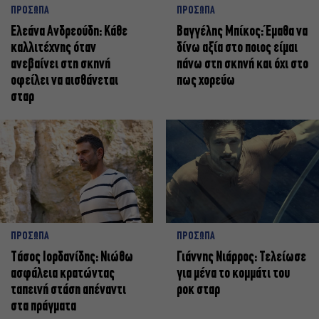
ΠΡΟΣΩΠΑ
ΠΡΟΣΩΠΑ
Ελεάνα Ανδρεούδη: Κάθε
Βαγγέλης Μπίκος: Έμαθα να
καλλιτέχνης όταν
δίνω αξία στο ποιος είμαι
ανεβαίνει στη σκηνή
πάνω στη σκηνή και όχι στο
οφείλει να αισθάνεται
πως χορεύω
σταρ
ΠΡΟΣΩΠΑ
ΠΡΟΣΩΠΑ
Tάσος Ιορδανίδης: Νιώθω
Γιάννης Νιάρρος: Τελείωσε
ασφάλεια κρατώντας
για μένα το κομμάτι του
ταπεινή στάση απέναντι
ροκ σταρ
στα πράγματα